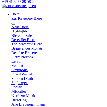
+49 4102 77 89 58 6
Biere
Zur Kategorie Biere
Neue Biere
Highlights
Biere im Sale
Bestseller Biere
Top bewertete Biere
Brauerei des Monats
Beliebte Brauereien
Sierra Nevada
Lervig
Verdant
Omnipollo
Fuerst Wiacek
Sudden Death
Stigbergets
Põhjala
Mikkeller
Northern Monk
BrewDog
Alle Brauereien filtern