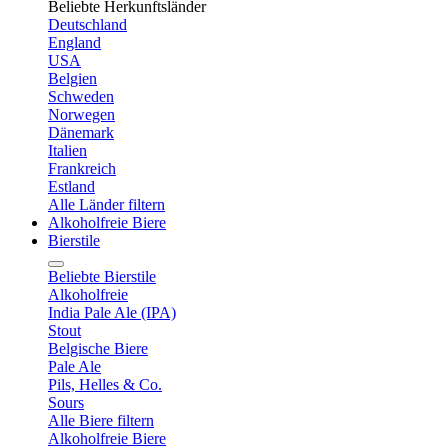
Beliebte Herkunftsländer
Deutschland
England
USA
Belgien
Schweden
Norwegen
Dänemark
Italien
Frankreich
Estland
Alle Länder filtern
Alkoholfreie Biere
Bierstile
Beliebte Bierstile
Alkoholfreie
India Pale Ale (IPA)
Stout
Belgische Biere
Pale Ale
Pils, Helles & Co.
Sours
Alle Biere filtern
Alkoholfreie Biere