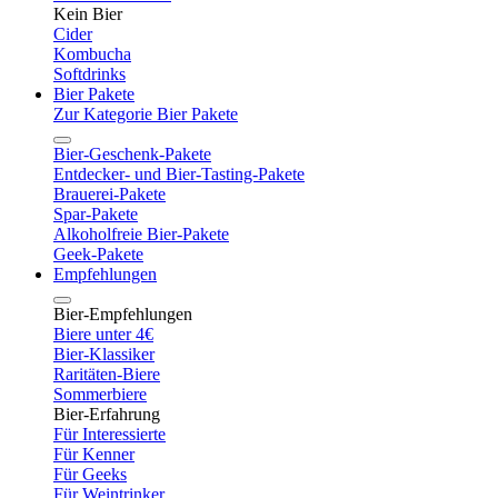
Kein Bier
Cider
Kombucha
Softdrinks
Bier Pakete
Zur Kategorie Bier Pakete
Bier-Geschenk-Pakete
Entdecker- und Bier-Tasting-Pakete
Brauerei-Pakete
Spar-Pakete
Alkoholfreie Bier-Pakete
Geek-Pakete
Empfehlungen
Bier-Empfehlungen
Biere unter 4€
Bier-Klassiker
Raritäten-Biere
Sommerbiere
Bier-Erfahrung
Für Interessierte
Für Kenner
Für Geeks
Für Weintrinker