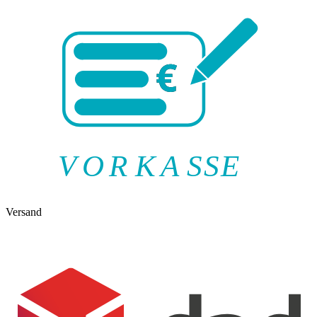
V
O
R
K
A
SSE
Versand