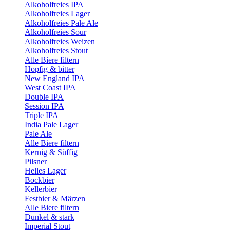
Alkoholfreies IPA
Alkoholfreies Lager
Alkoholfreies Pale Ale
Alkoholfreies Sour
Alkoholfreies Weizen
Alkoholfreies Stout
Alle Biere filtern
Hopfig & bitter
New England IPA
West Coast IPA
Double IPA
Session IPA
Triple IPA
India Pale Lager
Pale Ale
Alle Biere filtern
Kernig & Süffig
Pilsner
Helles Lager
Bockbier
Kellerbier
Festbier & Märzen
Alle Biere filtern
Dunkel & stark
Imperial Stout