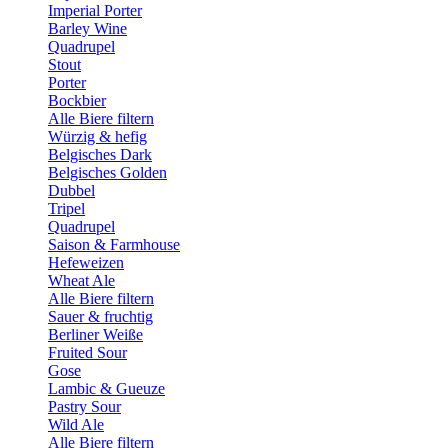
Imperial Porter
Barley Wine
Quadrupel
Stout
Porter
Bockbier
Alle Biere filtern
Würzig & hefig
Belgisches Dark
Belgisches Golden
Dubbel
Tripel
Quadrupel
Saison & Farmhouse
Hefeweizen
Wheat Ale
Alle Biere filtern
Sauer & fruchtig
Berliner Weiße
Fruited Sour
Gose
Lambic & Gueuze
Pastry Sour
Wild Ale
Alle Biere filtern