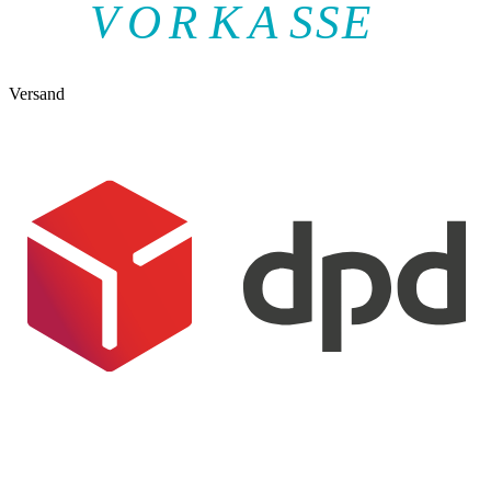
V
O
R
K
A
SSE
Versand