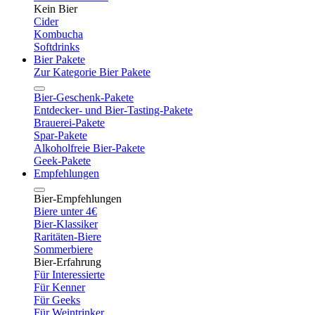
Kein Bier
Cider
Kombucha
Softdrinks
Bier Pakete
Zur Kategorie Bier Pakete
Bier-Geschenk-Pakete
Entdecker- und Bier-Tasting-Pakete
Brauerei-Pakete
Spar-Pakete
Alkoholfreie Bier-Pakete
Geek-Pakete
Empfehlungen
Bier-Empfehlungen
Biere unter 4€
Bier-Klassiker
Raritäten-Biere
Sommerbiere
Bier-Erfahrung
Für Interessierte
Für Kenner
Für Geeks
Für Weintrinker