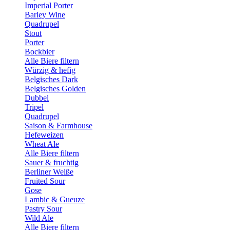
Imperial Porter
Barley Wine
Quadrupel
Stout
Porter
Bockbier
Alle Biere filtern
Würzig & hefig
Belgisches Dark
Belgisches Golden
Dubbel
Tripel
Quadrupel
Saison & Farmhouse
Hefeweizen
Wheat Ale
Alle Biere filtern
Sauer & fruchtig
Berliner Weiße
Fruited Sour
Gose
Lambic & Gueuze
Pastry Sour
Wild Ale
Alle Biere filtern