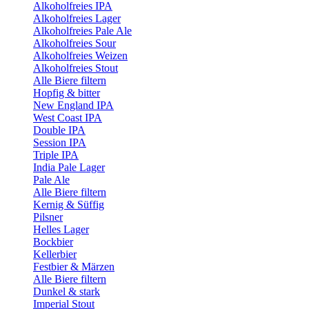
Alkoholfreies IPA
Alkoholfreies Lager
Alkoholfreies Pale Ale
Alkoholfreies Sour
Alkoholfreies Weizen
Alkoholfreies Stout
Alle Biere filtern
Hopfig & bitter
New England IPA
West Coast IPA
Double IPA
Session IPA
Triple IPA
India Pale Lager
Pale Ale
Alle Biere filtern
Kernig & Süffig
Pilsner
Helles Lager
Bockbier
Kellerbier
Festbier & Märzen
Alle Biere filtern
Dunkel & stark
Imperial Stout