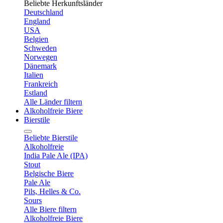
Beliebte Herkunftsländer
Deutschland
England
USA
Belgien
Schweden
Norwegen
Dänemark
Italien
Frankreich
Estland
Alle Länder filtern
Alkoholfreie Biere
Bierstile
Beliebte Bierstile
Alkoholfreie
India Pale Ale (IPA)
Stout
Belgische Biere
Pale Ale
Pils, Helles & Co.
Sours
Alle Biere filtern
Alkoholfreie Biere