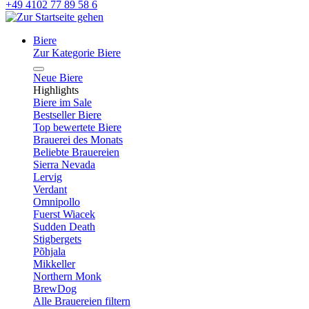
+49 4102 77 89 58 6
Biere
Zur Kategorie Biere
Neue Biere
Highlights
Biere im Sale
Bestseller Biere
Top bewertete Biere
Brauerei des Monats
Beliebte Brauereien
Sierra Nevada
Lervig
Verdant
Omnipollo
Fuerst Wiacek
Sudden Death
Stigbergets
Põhjala
Mikkeller
Northern Monk
BrewDog
Alle Brauereien filtern