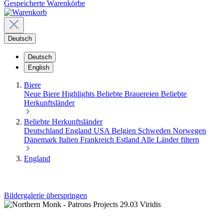
Gespeicherte Warenkörbe
Deutsch
Deutsch
English
Biere
Neue Biere
Highlights
Beliebte Brauereien
Beliebte
Herkunftsländer
Beliebte Herkunftsländer
Deutschland
England
USA
Belgien
Schweden
Norwegen
Dänemark
Italien
Frankreich
Estland
Alle Länder filtern
England
Bildergalerie überspringen