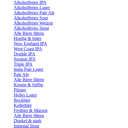
Alkoholfreies IPA
Alkoholfreies Lager
Alkoholfreies Pale Ale
Alkoholfreies Sour
Alkoholfreies Weizen
Alkoholfreies Stout
Alle Biere filtern
Hopfig & bitter
New England IPA
West Coast IPA
Double IPA
Session IPA
Triple IPA
India Pale Lager
Pale Ale
Alle Biere filtern
Kernig & Süffig
Pilsner
Helles Lager
Bockbier
Kellerbier
Festbier & Märzen
Alle Biere filtern
Dunkel & stark
Imperial Stout