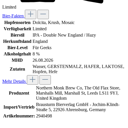
Limited
Bier-Fakten
Hopfensorten
Dolcita
, Krush
, Mosaic
Verfügbarkeit
Limited
Bierstil
IPA - Double New England / Hazy
Herkunftsland
England
Bier-Level
Für Geeks
Alkoholgehalt
8 %
MHD
26.08.2026
Wasser, GERSTENMALZ, HAFER, LAKTOSE,
Zutaten
Hopfen, Hefe
Mehr Details
Northern Monk Brew Co, The Old Flax Store,
Produzent
Marshalls Mill, Marshall St, Leeds LS11 9YJ,
United Kingdom
Brausturm Bierverlag GmbH - Jochim-Klindt-
Import/Vertrieb
Straße 5, 22926 Ahrensburg, Germany
Artikelnummer:
2940498