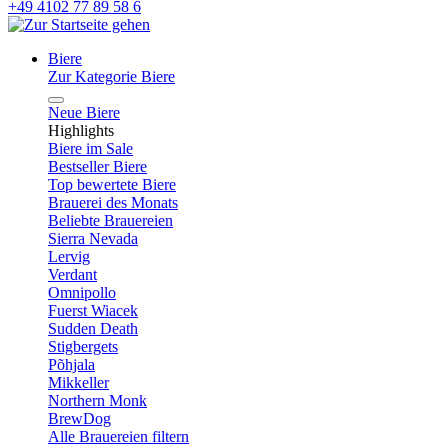
+49 4102 77 89 58 6
Biere
Zur Kategorie Biere
Neue Biere
Highlights
Biere im Sale
Bestseller Biere
Top bewertete Biere
Brauerei des Monats
Beliebte Brauereien
Sierra Nevada
Lervig
Verdant
Omnipollo
Fuerst Wiacek
Sudden Death
Stigbergets
Põhjala
Mikkeller
Northern Monk
BrewDog
Alle Brauereien filtern