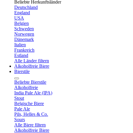
Beliebte Herkunftsländer
Deutschland
England
USA
Belgien
Schweden
Norwegen
Dänemark
Italien
Frankreich
Estland
Alle Länder filtern
Alkoholfreie Biere
Bierstile
Beliebte Bierstile
Alkoholfreie
India Pale Ale (IPA)
Stout
Belgische Biere
Pale Ale
Pils, Helles & Co.
Sours
Alle Biere filtern
Alkoholfreie Biere