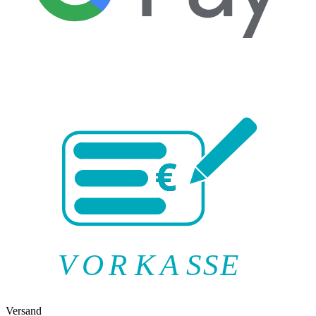
V
O
R
K
A
SSE
Versand