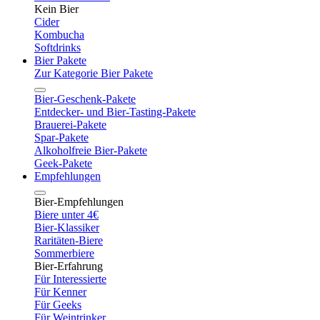
Kein Bier
Cider
Kombucha
Softdrinks
Bier Pakete
Zur Kategorie Bier Pakete
Bier-Geschenk-Pakete
Entdecker- und Bier-Tasting-Pakete
Brauerei-Pakete
Spar-Pakete
Alkoholfreie Bier-Pakete
Geek-Pakete
Empfehlungen
Bier-Empfehlungen
Biere unter 4€
Bier-Klassiker
Raritäten-Biere
Sommerbiere
Bier-Erfahrung
Für Interessierte
Für Kenner
Für Geeks
Für Weintrinker