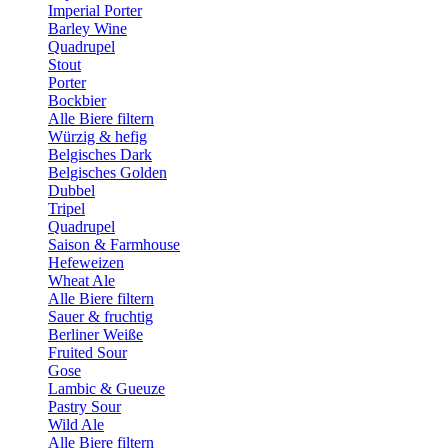
Imperial Porter
Barley Wine
Quadrupel
Stout
Porter
Bockbier
Alle Biere filtern
Würzig & hefig
Belgisches Dark
Belgisches Golden
Dubbel
Tripel
Quadrupel
Saison & Farmhouse
Hefeweizen
Wheat Ale
Alle Biere filtern
Sauer & fruchtig
Berliner Weiße
Fruited Sour
Gose
Lambic & Gueuze
Pastry Sour
Wild Ale
Alle Biere filtern