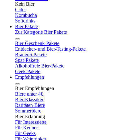
Kein Bier
Cider
Kombucha
Softdrinks
Bier Pakete
Zur Kategorie Bier Pakete
Bier-Geschenk-Pakete
Entdecker- und Bier-Tasting-Pakete
Brauerei-Pakete
Spar-Pakete
Alkoholfreie Bier-Pakete
Geek-Pakete
Empfehlungen
Bier-Empfehlungen
Biere unter 4€
Bier-Klassiker
Raritäten-Biere
Sommerbiere
Bier-Erfahrung
Für Interessierte
Für Kenner
Für Geeks
Für Weintrinker