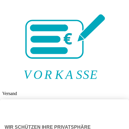
V
O
R
K
A
SSE
Versand