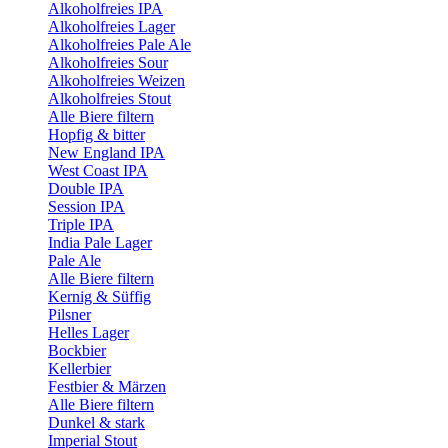
Alkoholfreies IPA
Alkoholfreies Lager
Alkoholfreies Pale Ale
Alkoholfreies Sour
Alkoholfreies Weizen
Alkoholfreies Stout
Alle Biere filtern
Hopfig & bitter
New England IPA
West Coast IPA
Double IPA
Session IPA
Triple IPA
India Pale Lager
Pale Ale
Alle Biere filtern
Kernig & Süffig
Pilsner
Helles Lager
Bockbier
Kellerbier
Festbier & Märzen
Alle Biere filtern
Dunkel & stark
Imperial Stout