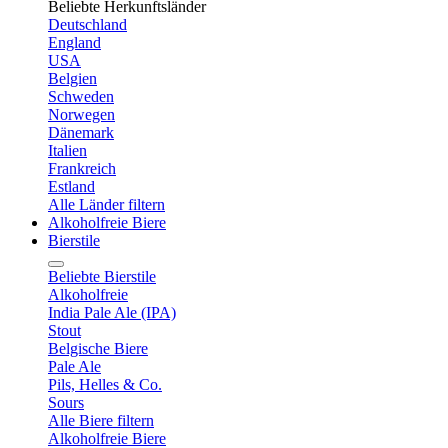
Beliebte Herkunftsländer
Deutschland
England
USA
Belgien
Schweden
Norwegen
Dänemark
Italien
Frankreich
Estland
Alle Länder filtern
Alkoholfreie Biere
Bierstile
Beliebte Bierstile
Alkoholfreie
India Pale Ale (IPA)
Stout
Belgische Biere
Pale Ale
Pils, Helles & Co.
Sours
Alle Biere filtern
Alkoholfreie Biere