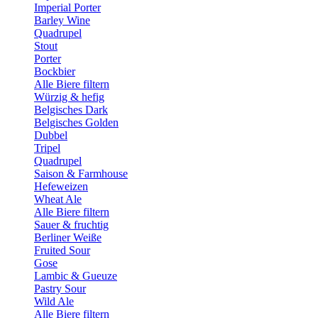
Imperial Porter
Barley Wine
Quadrupel
Stout
Porter
Bockbier
Alle Biere filtern
Würzig & hefig
Belgisches Dark
Belgisches Golden
Dubbel
Tripel
Quadrupel
Saison & Farmhouse
Hefeweizen
Wheat Ale
Alle Biere filtern
Sauer & fruchtig
Berliner Weiße
Fruited Sour
Gose
Lambic & Gueuze
Pastry Sour
Wild Ale
Alle Biere filtern