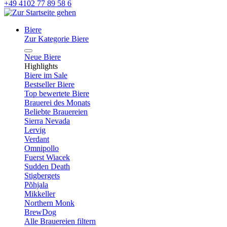
+49 4102 77 89 58 6
Biere
Zur Kategorie Biere
Neue Biere
Highlights
Biere im Sale
Bestseller Biere
Top bewertete Biere
Brauerei des Monats
Beliebte Brauereien
Sierra Nevada
Lervig
Verdant
Omnipollo
Fuerst Wiacek
Sudden Death
Stigbergets
Põhjala
Mikkeller
Northern Monk
BrewDog
Alle Brauereien filtern