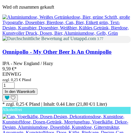
Wird oft zusammen gekauft
3.77
Omnipollo - My Other Beer Is An Omnipollo
IPA - New England / Hazy
9,59 €
*
EINWEG
zzgl. 0,25 € Pfand
In den Warenkorb
* zzgl. 0,25 € Pfand | Inhalt: 0.44 Liter (21,80 €/1 Liter)
Alkoholfrei