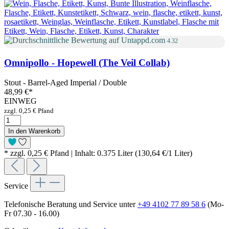
4.32
Omnipollo - Hopewell (The Veil Collab)
Stout - Barrel-Aged Imperial / Double
48,99 €
*
EINWEG
zzgl. 0,25 € Pfand
In den Warenkorb
* zzgl. 0,25 € Pfand | Inhalt: 0.375 Liter (130,64 €/1 Liter)
Service
Telefonische Beratung und Service unter
+49 4102 77 89 58 6
(Mo-
Fr 07.30 - 16.00)