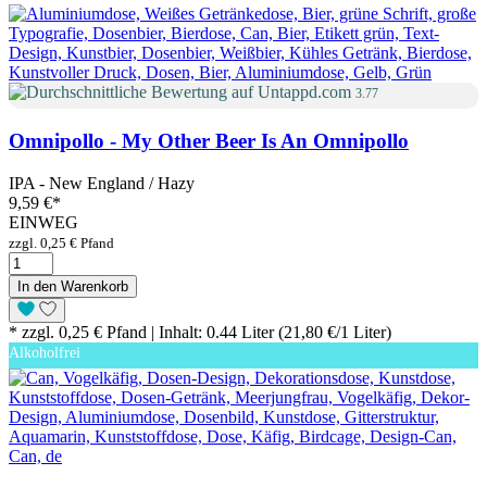
3.77
Omnipollo - My Other Beer Is An Omnipollo
IPA - New England / Hazy
9,59 €
*
EINWEG
zzgl. 0,25 € Pfand
In den Warenkorb
* zzgl. 0,25 € Pfand | Inhalt: 0.44 Liter (21,80 €/1 Liter)
Alkoholfrei