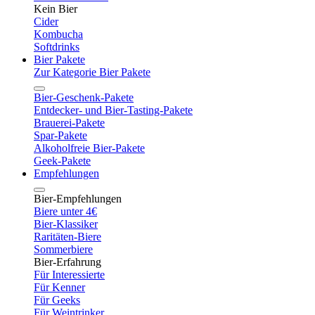
Kein Bier
Cider
Kombucha
Softdrinks
Bier Pakete
Zur Kategorie Bier Pakete
Bier-Geschenk-Pakete
Entdecker- und Bier-Tasting-Pakete
Brauerei-Pakete
Spar-Pakete
Alkoholfreie Bier-Pakete
Geek-Pakete
Empfehlungen
Bier-Empfehlungen
Biere unter 4€
Bier-Klassiker
Raritäten-Biere
Sommerbiere
Bier-Erfahrung
Für Interessierte
Für Kenner
Für Geeks
Für Weintrinker