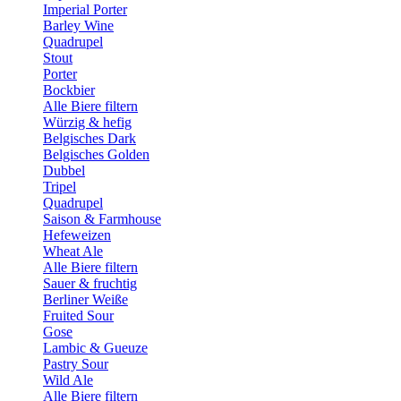
Imperial Porter
Barley Wine
Quadrupel
Stout
Porter
Bockbier
Alle Biere filtern
Würzig & hefig
Belgisches Dark
Belgisches Golden
Dubbel
Tripel
Quadrupel
Saison & Farmhouse
Hefeweizen
Wheat Ale
Alle Biere filtern
Sauer & fruchtig
Berliner Weiße
Fruited Sour
Gose
Lambic & Gueuze
Pastry Sour
Wild Ale
Alle Biere filtern