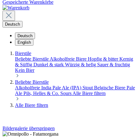
Gespeicherte Warenkörbe
Deutsch
Deutsch
English
Bierstile
Beliebte Bierstile
Alkoholfreie Biere
Hopfig & bitter
Kernig
& Süffig
Dunkel & stark
Würzig & hefig
Sauer & fruchtig
Kein Bier
Beliebte Bierstile
Alkoholfreie
India Pale Ale (IPA)
Stout
Belgische Biere
Pale
Ale
Pils, Helles & Co.
Sours
Alle Biere filtern
Alle Biere filtern
Bildergalerie überspringen