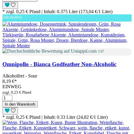
* zzgl. 0,25 € Pfand | Inhalt: 0.375 Liter (173,04 €/1 Liter)
Alkoholfrei
3.97
Omnipollo - Bianca Godfeather Non-Alcoholic
Alkoholfrei - Sour
8,19 €
*
EINWEG
zzgl. 0,25 € Pfand
In den Warenkorb
* zzgl. 0,25 € Pfand | Inhalt: 0.33 Liter (24,82 €/1 Liter)