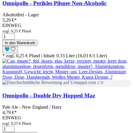
Omnipollo - Perikles Pilsner Non-Alcoholic
Alkoholfrei - Lager
5,29 €
*
EINWEG
zzgl. 0,25 € Pfand
In den Warenkorb
* zzgl. 0,25 € Pfand | Inhalt: 0.33 Liter (16,03 €/1 Liter)
3.76
Omnipollo - Double Dry Hopped Maz
Pale Ale - New England / Hazy
4,79 €
*
EINWEG
zzgl. 0,25 € Pfand