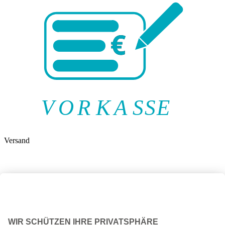
V
O
R
K
A
SSE
Versand