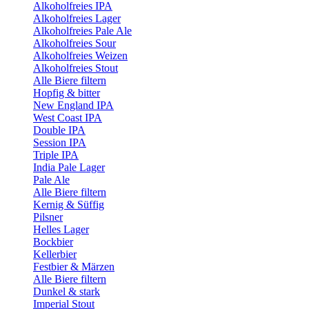
Alkoholfreies IPA
Alkoholfreies Lager
Alkoholfreies Pale Ale
Alkoholfreies Sour
Alkoholfreies Weizen
Alkoholfreies Stout
Alle Biere filtern
Hopfig & bitter
New England IPA
West Coast IPA
Double IPA
Session IPA
Triple IPA
India Pale Lager
Pale Ale
Alle Biere filtern
Kernig & Süffig
Pilsner
Helles Lager
Bockbier
Kellerbier
Festbier & Märzen
Alle Biere filtern
Dunkel & stark
Imperial Stout