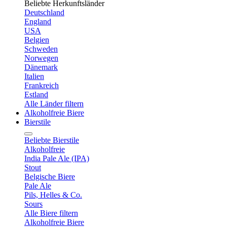
Beliebte Herkunftsländer
Deutschland
England
USA
Belgien
Schweden
Norwegen
Dänemark
Italien
Frankreich
Estland
Alle Länder filtern
Alkoholfreie Biere
Bierstile
Beliebte Bierstile
Alkoholfreie
India Pale Ale (IPA)
Stout
Belgische Biere
Pale Ale
Pils, Helles & Co.
Sours
Alle Biere filtern
Alkoholfreie Biere