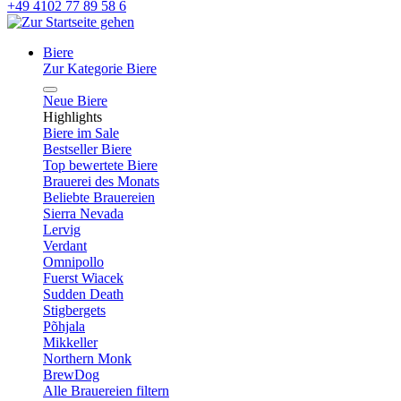
+49 4102 77 89 58 6
Biere
Zur Kategorie Biere
Neue Biere
Highlights
Biere im Sale
Bestseller Biere
Top bewertete Biere
Brauerei des Monats
Beliebte Brauereien
Sierra Nevada
Lervig
Verdant
Omnipollo
Fuerst Wiacek
Sudden Death
Stigbergets
Põhjala
Mikkeller
Northern Monk
BrewDog
Alle Brauereien filtern