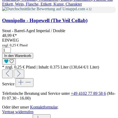
4.32
Omnipollo - Hopewell (The Veil Collab)
Stout - Barrel-Aged Imperial / Double
48,99 €
*
EINWEG
zzgl. 0,25 € Pfand
In den Warenkorb
* zzgl. 0,25 € Pfand | Inhalt: 0.375 Liter (130,64 €/1 Liter)
Service
Telefonische Beratung und Service unter
+49 4102 77 89 58 6
(Mo-
Fr 07.30 - 16.00)
Oder über unser
Kontaktformular
.
Vertrag widerrufen