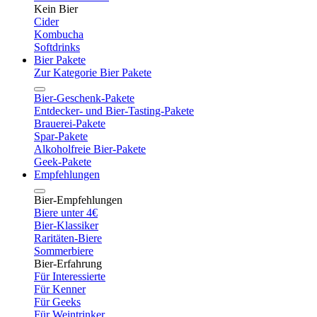
Kein Bier
Cider
Kombucha
Softdrinks
Bier Pakete
Zur Kategorie Bier Pakete
Bier-Geschenk-Pakete
Entdecker- und Bier-Tasting-Pakete
Brauerei-Pakete
Spar-Pakete
Alkoholfreie Bier-Pakete
Geek-Pakete
Empfehlungen
Bier-Empfehlungen
Biere unter 4€
Bier-Klassiker
Raritäten-Biere
Sommerbiere
Bier-Erfahrung
Für Interessierte
Für Kenner
Für Geeks
Für Weintrinker