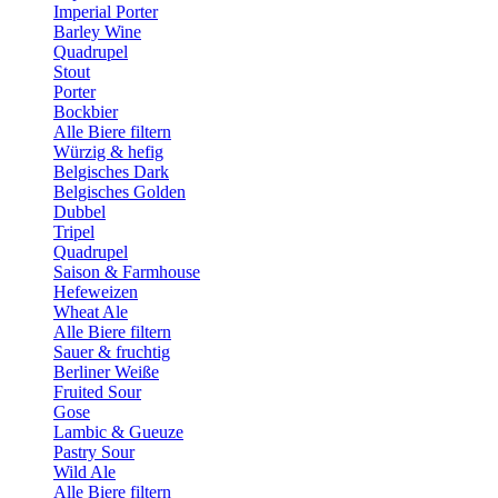
Imperial Porter
Barley Wine
Quadrupel
Stout
Porter
Bockbier
Alle Biere filtern
Würzig & hefig
Belgisches Dark
Belgisches Golden
Dubbel
Tripel
Quadrupel
Saison & Farmhouse
Hefeweizen
Wheat Ale
Alle Biere filtern
Sauer & fruchtig
Berliner Weiße
Fruited Sour
Gose
Lambic & Gueuze
Pastry Sour
Wild Ale
Alle Biere filtern