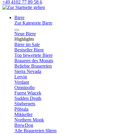
+49 4102 77 89 58 6
Biere
Zur Kategorie Biere
Neue Biere
Highlights
Biere im Sale
Bestseller Biere
Top bewertete Biere
Brauerei des Monats
Beliebte Brauereien
Sierra Nevada
Lervig
Verdant
Omnipollo
Fuerst Wiacek
Sudden Death
Stigbergets
Põhjala
Mikkeller
Northern Monk
BrewDog
Alle Brauereien filtern