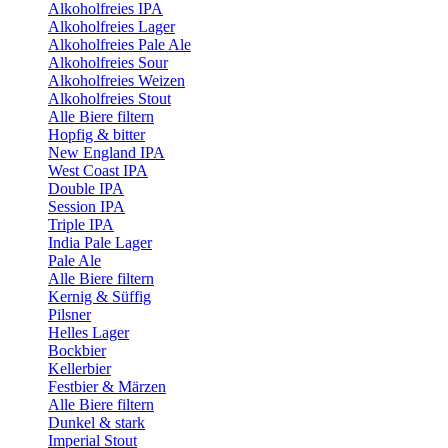
Alkoholfreies IPA
Alkoholfreies Lager
Alkoholfreies Pale Ale
Alkoholfreies Sour
Alkoholfreies Weizen
Alkoholfreies Stout
Alle Biere filtern
Hopfig & bitter
New England IPA
West Coast IPA
Double IPA
Session IPA
Triple IPA
India Pale Lager
Pale Ale
Alle Biere filtern
Kernig & Süffig
Pilsner
Helles Lager
Bockbier
Kellerbier
Festbier & Märzen
Alle Biere filtern
Dunkel & stark
Imperial Stout