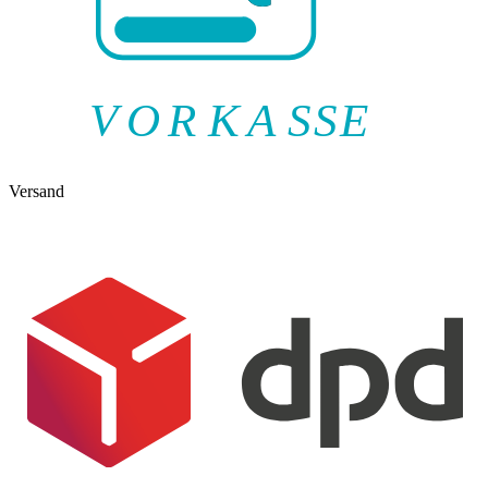
V
O
R
K
A
SSE
Versand