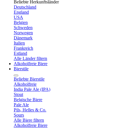
Beliebte Herkunftsländer
Deutschland
England
USA
Belgien
Schweden
Norwegen
Dänemark
Italien
Frankreich
Estland
Alle Länder filtern
Alkoholfreie Biere
Bierstile
Beliebte Bierstile
Alkoholfreie
India Pale Ale (IPA)
Stout
Belgische Biere
Pale Ale
Pils, Helles & Co.
Sours
Alle Biere filtern
Alkoholfreie Biere