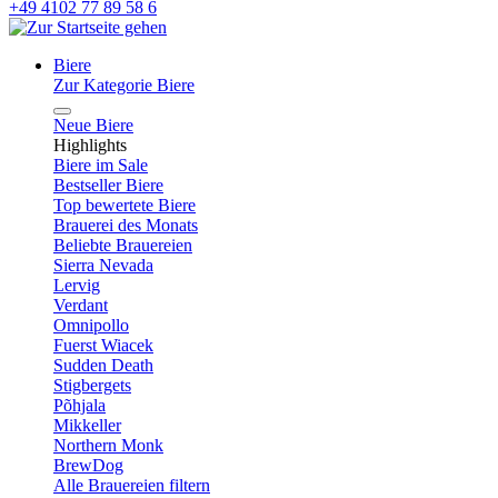
+49 4102 77 89 58 6
Biere
Zur Kategorie Biere
Neue Biere
Highlights
Biere im Sale
Bestseller Biere
Top bewertete Biere
Brauerei des Monats
Beliebte Brauereien
Sierra Nevada
Lervig
Verdant
Omnipollo
Fuerst Wiacek
Sudden Death
Stigbergets
Põhjala
Mikkeller
Northern Monk
BrewDog
Alle Brauereien filtern