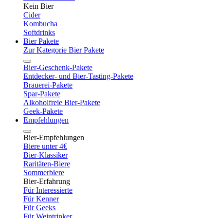
Kein Bier
Cider
Kombucha
Softdrinks
Bier Pakete
Zur Kategorie Bier Pakete
Bier-Geschenk-Pakete
Entdecker- und Bier-Tasting-Pakete
Brauerei-Pakete
Spar-Pakete
Alkoholfreie Bier-Pakete
Geek-Pakete
Empfehlungen
Bier-Empfehlungen
Biere unter 4€
Bier-Klassiker
Raritäten-Biere
Sommerbiere
Bier-Erfahrung
Für Interessierte
Für Kenner
Für Geeks
Für Weintrinker