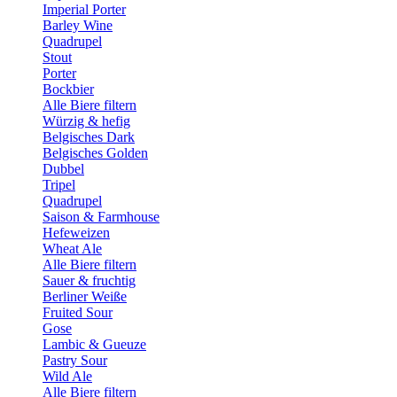
Imperial Porter
Barley Wine
Quadrupel
Stout
Porter
Bockbier
Alle Biere filtern
Würzig & hefig
Belgisches Dark
Belgisches Golden
Dubbel
Tripel
Quadrupel
Saison & Farmhouse
Hefeweizen
Wheat Ale
Alle Biere filtern
Sauer & fruchtig
Berliner Weiße
Fruited Sour
Gose
Lambic & Gueuze
Pastry Sour
Wild Ale
Alle Biere filtern