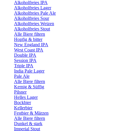
Alkoholfreies IPA
Alkoholfreies Lager
Alkoholfreies Pale Ale
Alkoholfreies Sour
Alkoholfreies Weizen
Alkoholfreies Stout
Alle Biere filtern
Hopfig & bitter
New England IPA
West Coast IPA
Double IPA
Session IPA
Triple IPA
India Pale Lager
Pale Ale
Alle Biere filtern
Kernig & Süffig
Pilsner
Helles Lager
Bockbier
Kellerbier
Festbier & Märzen
Alle Biere filtern
Dunkel & stark
Imperial Stout