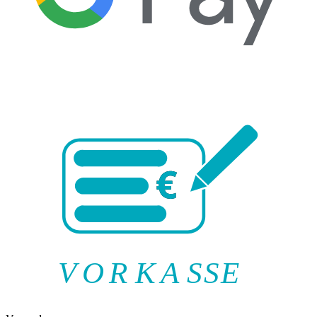
V
O
R
K
A
SSE