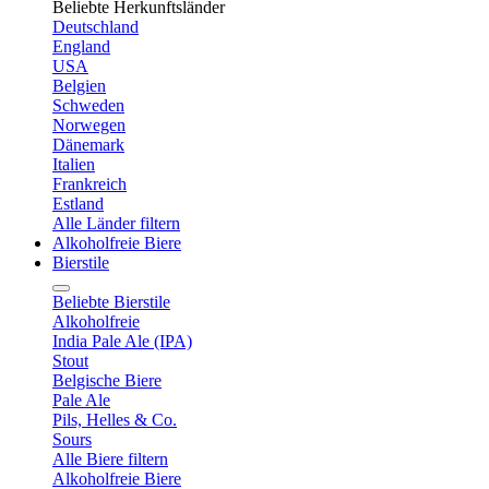
Beliebte Herkunftsländer
Deutschland
England
USA
Belgien
Schweden
Norwegen
Dänemark
Italien
Frankreich
Estland
Alle Länder filtern
Alkoholfreie Biere
Bierstile
Beliebte Bierstile
Alkoholfreie
India Pale Ale (IPA)
Stout
Belgische Biere
Pale Ale
Pils, Helles & Co.
Sours
Alle Biere filtern
Alkoholfreie Biere