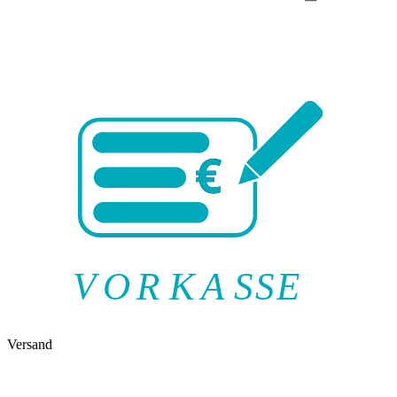
V
O
R
K
A
SSE
Versand