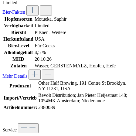
Limited
Bier-Fakten
Hopfensorten
Motueka
, Saphir
Verfügbarkeit
Limited
Bierstil
Pilsner - Weitere
Herkunftsland
USA
Bier-Level
Für Geeks
Alkoholgehalt
4,5 %
MHD
20.10.26
Zutaten
Wasser, GERSTENMALZ, Hopfen, Hefe
Mehr Details
Other Half Brewing, 191 Centre St Brooklyn,
Produzent
NY 11231, USA
Revolt Distribution; Jan Pieter Heijestraat 148;
Import/Vertrieb
1054MK Amsterdam; Niederlande
Artikelnummer:
2380089
Service