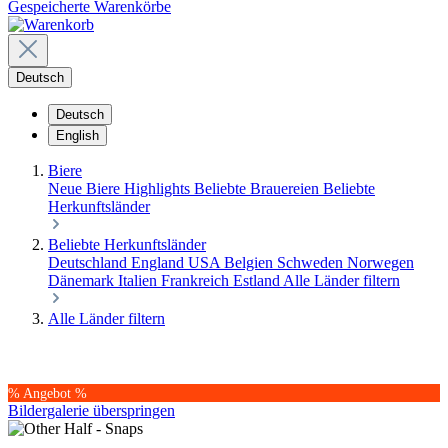
Gespeicherte Warenkörbe
Deutsch
Deutsch
English
Biere
Neue Biere
Highlights
Beliebte Brauereien
Beliebte
Herkunftsländer
Beliebte Herkunftsländer
Deutschland
England
USA
Belgien
Schweden
Norwegen
Dänemark
Italien
Frankreich
Estland
Alle Länder filtern
Alle Länder filtern
% Angebot %
Bildergalerie überspringen