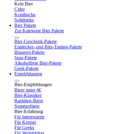
Kein Bier
Cider
Kombucha
Softdrinks
Bier Pakete
Zur Kategorie Bier Pakete
Bier-Geschenk-Pakete
Entdecker- und Bier-Tasting-Pakete
Brauerei-Pakete
Spar-Pakete
Alkoholfreie Bier-Pakete
Geek-Pakete
Empfehlungen
Bier-Empfehlungen
Biere unter 4€
Bier-Klassiker
Raritäten-Biere
Sommerbiere
Bier-Erfahrung
Für Interessierte
Für Kenner
Für Geeks
Für Weintrinker