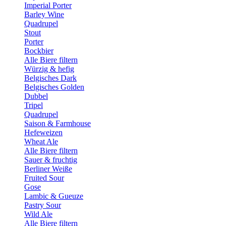
Imperial Porter
Barley Wine
Quadrupel
Stout
Porter
Bockbier
Alle Biere filtern
Würzig & hefig
Belgisches Dark
Belgisches Golden
Dubbel
Tripel
Quadrupel
Saison & Farmhouse
Hefeweizen
Wheat Ale
Alle Biere filtern
Sauer & fruchtig
Berliner Weiße
Fruited Sour
Gose
Lambic & Gueuze
Pastry Sour
Wild Ale
Alle Biere filtern