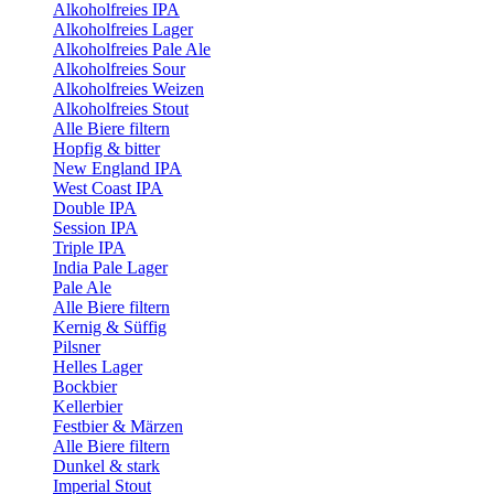
Alkoholfreies IPA
Alkoholfreies Lager
Alkoholfreies Pale Ale
Alkoholfreies Sour
Alkoholfreies Weizen
Alkoholfreies Stout
Alle Biere filtern
Hopfig & bitter
New England IPA
West Coast IPA
Double IPA
Session IPA
Triple IPA
India Pale Lager
Pale Ale
Alle Biere filtern
Kernig & Süffig
Pilsner
Helles Lager
Bockbier
Kellerbier
Festbier & Märzen
Alle Biere filtern
Dunkel & stark
Imperial Stout