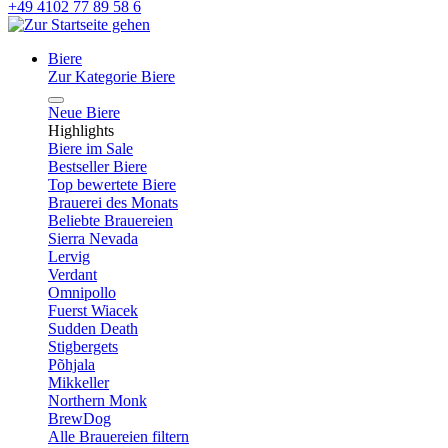
+49 4102 77 89 58 6
Biere
Zur Kategorie Biere
Neue Biere
Highlights
Biere im Sale
Bestseller Biere
Top bewertete Biere
Brauerei des Monats
Beliebte Brauereien
Sierra Nevada
Lervig
Verdant
Omnipollo
Fuerst Wiacek
Sudden Death
Stigbergets
Põhjala
Mikkeller
Northern Monk
BrewDog
Alle Brauereien filtern