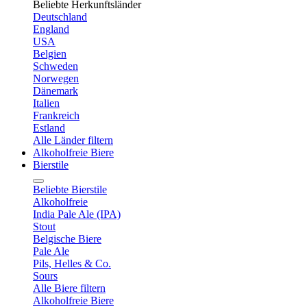
Beliebte Herkunftsländer
Deutschland
England
USA
Belgien
Schweden
Norwegen
Dänemark
Italien
Frankreich
Estland
Alle Länder filtern
Alkoholfreie Biere
Bierstile
Beliebte Bierstile
Alkoholfreie
India Pale Ale (IPA)
Stout
Belgische Biere
Pale Ale
Pils, Helles & Co.
Sours
Alle Biere filtern
Alkoholfreie Biere