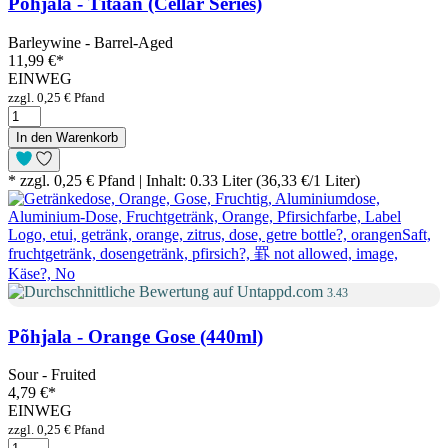
Põhjala - Titaan (Cellar Series)
Barleywine - Barrel-Aged
11,99 €
*
EINWEG
zzgl. 0,25 € Pfand
In den Warenkorb
* zzgl. 0,25 € Pfand | Inhalt: 0.33 Liter (36,33 €/1 Liter)
3.43
Põhjala - Orange Gose (440ml)
Sour - Fruited
4,79 €
*
EINWEG
zzgl. 0,25 € Pfand