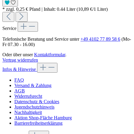
* zzgl. 0,25 € Pfand | Inhalt: 0.44 Liter (10,89 €/1 Liter)
Service
Telefonische Beratung und Service unter
+49 4102 77 89 58 6
(Mo-
Fr 07.30 - 16.00)
Oder über unser
Kontaktformular
.
Vertrag widerrufen
Infos & Hinweise
FAQ
Versand & Zahlung
AGB
Widerrufsrecht
Datenschutz & Cookies
Jugendschutzhinweis
Nachhaltigkeit
Aktion Shop-Fläche Hamburg
Barrierefreiheitserklärung