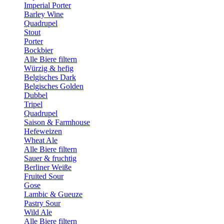
Imperial Porter
Barley Wine
Quadrupel
Stout
Porter
Bockbier
Alle Biere filtern
Würzig & hefig
Belgisches Dark
Belgisches Golden
Dubbel
Tripel
Quadrupel
Saison & Farmhouse
Hefeweizen
Wheat Ale
Alle Biere filtern
Sauer & fruchtig
Berliner Weiße
Fruited Sour
Gose
Lambic & Gueuze
Pastry Sour
Wild Ale
Alle Biere filtern