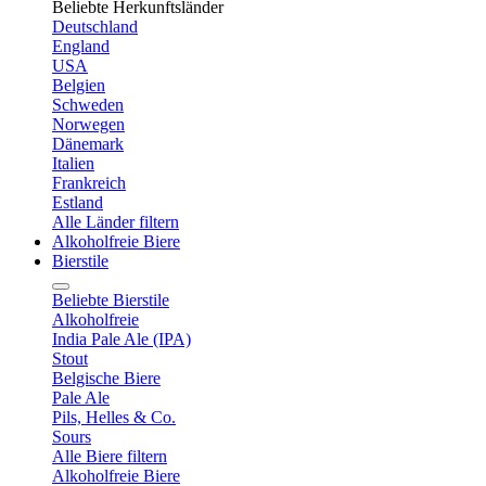
Beliebte Herkunftsländer
Deutschland
England
USA
Belgien
Schweden
Norwegen
Dänemark
Italien
Frankreich
Estland
Alle Länder filtern
Alkoholfreie Biere
Bierstile
Beliebte Bierstile
Alkoholfreie
India Pale Ale (IPA)
Stout
Belgische Biere
Pale Ale
Pils, Helles & Co.
Sours
Alle Biere filtern
Alkoholfreie Biere