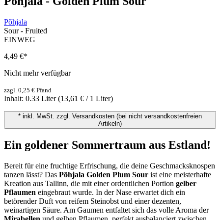
Põhjala - Golden Plum Sour
Põhjala
Sour - Fruited
EINWEG
4,49 €
*
Nicht mehr verfügbar
zzgl. 0,25 € Pfand
Inhalt:
0.33 Liter
(13,61 € / 1 Liter)
* inkl. MwSt. zzgl. Versandkosten (bei nicht versandkostenfreien
Artikeln)
Ein goldener Sommertraum aus Estland!
Bereit für eine fruchtige Erfrischung, die deine Geschmacksknospen
tanzen lässt? Das
Põhjala Golden Plum Sour
ist eine meisterhafte
Kreation aus Tallinn, die mit einer ordentlichen Portion
gelber
Pflaumen
eingebraut wurde. In der Nase erwartet dich ein
betörender Duft von reifem Steinobst und einer dezenten,
weinartigen Säure. Am Gaumen entfaltet sich das volle Aroma der
Mirabellen
und gelben Pflaumen, perfekt ausbalanciert zwischen