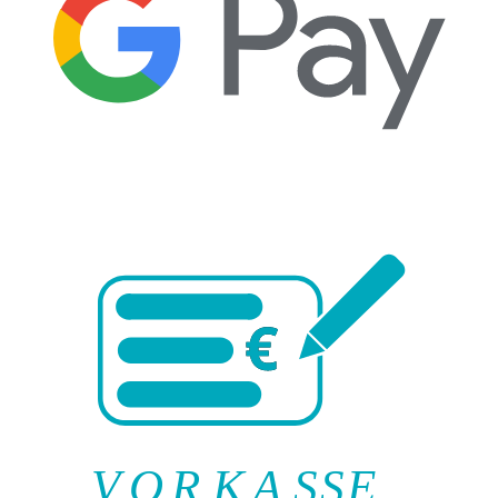
V
O
R
K
A
SSE