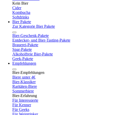
Kein Bier
Cider
Kombucha
Softdrinks
Bier Pakete
Zur Kategorie Bier Pakete
Bier-Geschenk-Pakete
Entdecker- und Bier-Tasting-Pakete
Brauerei-Pakete
Spar-Pakete
Alkoholfreie Bier-Pakete
Geek-Pakete
Empfehlungen
Bier-Empfehlungen
Biere unter 4€
Bier-Klassiker
Raritäten-Biere
Sommerbiere
Bier-Erfahrung
Für Interessierte
Für Kenner
Für Geeks
Für Weintrinker