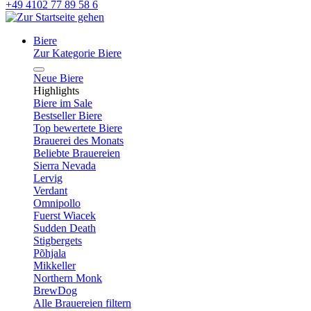
+49 4102 77 89 58 6
Biere
Zur Kategorie Biere
Neue Biere
Highlights
Biere im Sale
Bestseller Biere
Top bewertete Biere
Brauerei des Monats
Beliebte Brauereien
Sierra Nevada
Lervig
Verdant
Omnipollo
Fuerst Wiacek
Sudden Death
Stigbergets
Põhjala
Mikkeller
Northern Monk
BrewDog
Alle Brauereien filtern