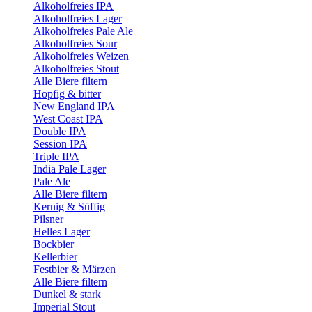
Alkoholfreies IPA
Alkoholfreies Lager
Alkoholfreies Pale Ale
Alkoholfreies Sour
Alkoholfreies Weizen
Alkoholfreies Stout
Alle Biere filtern
Hopfig & bitter
New England IPA
West Coast IPA
Double IPA
Session IPA
Triple IPA
India Pale Lager
Pale Ale
Alle Biere filtern
Kernig & Süffig
Pilsner
Helles Lager
Bockbier
Kellerbier
Festbier & Märzen
Alle Biere filtern
Dunkel & stark
Imperial Stout