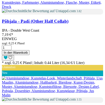
3.82
Põhjala - Padi (Other Half Collab)
IPA - Double West Coast
7,19 €
*
EINWEG
zzgl. 0,25 € Pfand
In den Warenkorb
* zzgl. 0,25 € Pfand | Inhalt: 0.44 Liter (16,34 €/1 Liter)
Glutenfrei
Neu
3.55