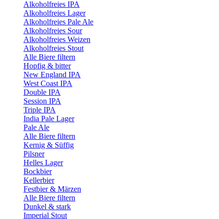
Alkoholfreies IPA
Alkoholfreies Lager
Alkoholfreies Pale Ale
Alkoholfreies Sour
Alkoholfreies Weizen
Alkoholfreies Stout
Alle Biere filtern
Hopfig & bitter
New England IPA
West Coast IPA
Double IPA
Session IPA
Triple IPA
India Pale Lager
Pale Ale
Alle Biere filtern
Kernig & Süffig
Pilsner
Helles Lager
Bockbier
Kellerbier
Festbier & Märzen
Alle Biere filtern
Dunkel & stark
Imperial Stout