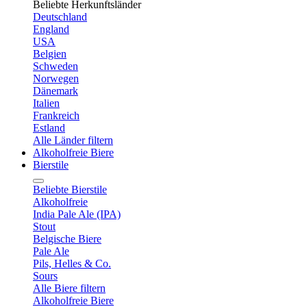
Beliebte Herkunftsländer
Deutschland
England
USA
Belgien
Schweden
Norwegen
Dänemark
Italien
Frankreich
Estland
Alle Länder filtern
Alkoholfreie Biere
Bierstile
Beliebte Bierstile
Alkoholfreie
India Pale Ale (IPA)
Stout
Belgische Biere
Pale Ale
Pils, Helles & Co.
Sours
Alle Biere filtern
Alkoholfreie Biere