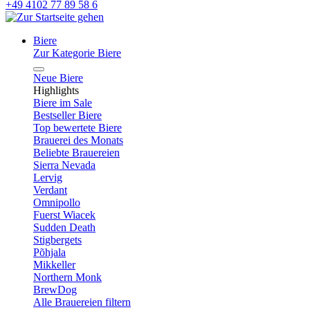
+49 4102 77 89 58 6
Biere
Zur Kategorie Biere
Neue Biere
Highlights
Biere im Sale
Bestseller Biere
Top bewertete Biere
Brauerei des Monats
Beliebte Brauereien
Sierra Nevada
Lervig
Verdant
Omnipollo
Fuerst Wiacek
Sudden Death
Stigbergets
Põhjala
Mikkeller
Northern Monk
BrewDog
Alle Brauereien filtern