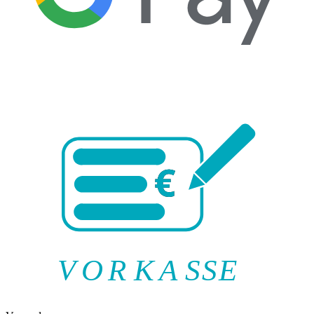
V
O
R
K
A
SSE