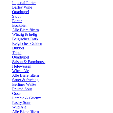
Imperial Porter
Barley Wine
Quadrupel
Stout
Porter
Bockbier
Alle Biere filtern
Würzig & hefig
Belgisches Dark
Belgisches Golden
Dubbel
Tripel
Quadrupel
Saison & Farmhouse
Hefeweizen
Wheat Ale
Alle Biere filtern
Sauer & fruchtig
Berliner Weiße
Fruited Sour
Gose
Lambic & Gueuze
Pastry Sour
Wild Ale
Alle Biere filtern