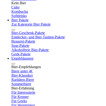
Kein Bier
Cider
Kombucha
Softdrinks
Bier Pakete
Zur Kategorie Bier Pakete
Bier-Geschenk-Pakete
Entdecker- und Bier-Tasting-Pakete
Brauerei-Pakete
Spar-Pakete
Alkoholfreie Bier-Pakete
Geek-Pakete
Empfehlungen
Bier-Empfehlungen
Biere unter 4€
Bier-Klassiker
Raritäten-Biere
Sommerbiere
Bier-Erfahrung
Für Interessierte
Für Kenner
Für Geeks
Für Weintrinker