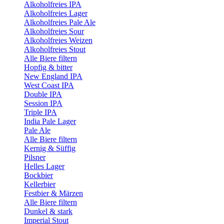
Alkoholfreies IPA
Alkoholfreies Lager
Alkoholfreies Pale Ale
Alkoholfreies Sour
Alkoholfreies Weizen
Alkoholfreies Stout
Alle Biere filtern
Hopfig & bitter
New England IPA
West Coast IPA
Double IPA
Session IPA
Triple IPA
India Pale Lager
Pale Ale
Alle Biere filtern
Kernig & Süffig
Pilsner
Helles Lager
Bockbier
Kellerbier
Festbier & Märzen
Alle Biere filtern
Dunkel & stark
Imperial Stout