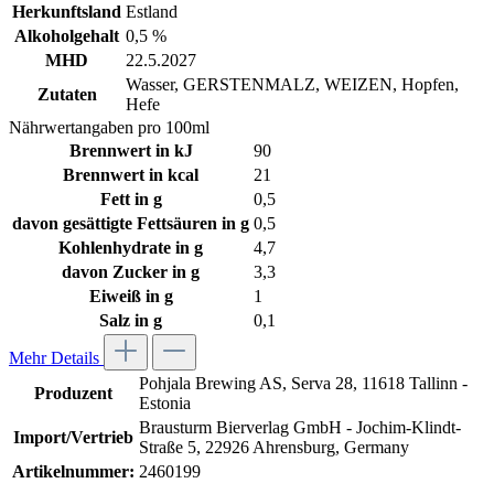
Herkunftsland
Estland
Alkoholgehalt
0,5 %
MHD
22.5.2027
Wasser, GERSTENMALZ, WEIZEN, Hopfen,
Zutaten
Hefe
Nährwertangaben pro 100ml
Brennwert in kJ
90
Brennwert in kcal
21
Fett in g
0,5
davon gesättigte Fettsäuren in g
0,5
Kohlenhydrate in g
4,7
davon Zucker in g
3,3
Eiweiß in g
1
Salz in g
0,1
Mehr Details
Pohjala Brewing AS, Serva 28, 11618 Tallinn -
Produzent
Estonia
Brausturm Bierverlag GmbH - Jochim-Klindt-
Import/Vertrieb
Straße 5, 22926 Ahrensburg, Germany
Artikelnummer:
2460199