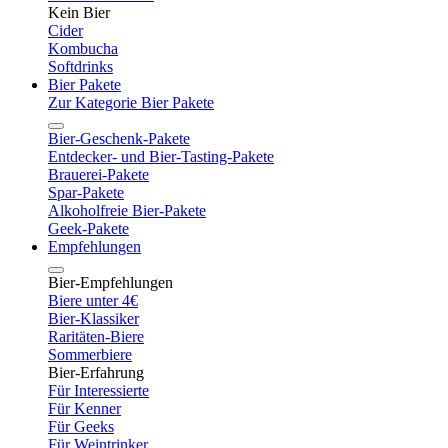
Kein Bier
Cider
Kombucha
Softdrinks
Bier Pakete
Zur Kategorie Bier Pakete
Bier-Geschenk-Pakete
Entdecker- und Bier-Tasting-Pakete
Brauerei-Pakete
Spar-Pakete
Alkoholfreie Bier-Pakete
Geek-Pakete
Empfehlungen
Bier-Empfehlungen
Biere unter 4€
Bier-Klassiker
Raritäten-Biere
Sommerbiere
Bier-Erfahrung
Für Interessierte
Für Kenner
Für Geeks
Für Weintrinker