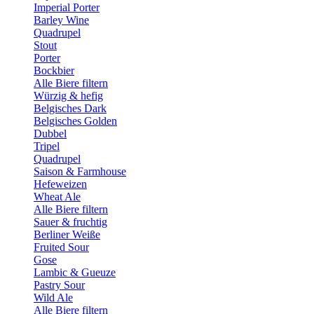
Imperial Porter
Barley Wine
Quadrupel
Stout
Porter
Bockbier
Alle Biere filtern
Würzig & hefig
Belgisches Dark
Belgisches Golden
Dubbel
Tripel
Quadrupel
Saison & Farmhouse
Hefeweizen
Wheat Ale
Alle Biere filtern
Sauer & fruchtig
Berliner Weiße
Fruited Sour
Gose
Lambic & Gueuze
Pastry Sour
Wild Ale
Alle Biere filtern