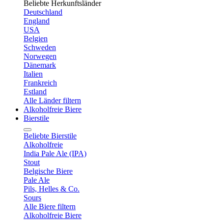
Beliebte Herkunftsländer
Deutschland
England
USA
Belgien
Schweden
Norwegen
Dänemark
Italien
Frankreich
Estland
Alle Länder filtern
Alkoholfreie Biere
Bierstile
Beliebte Bierstile
Alkoholfreie
India Pale Ale (IPA)
Stout
Belgische Biere
Pale Ale
Pils, Helles & Co.
Sours
Alle Biere filtern
Alkoholfreie Biere