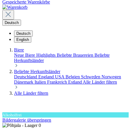
Gespeicherte Warenkörbe
Deutsch
Deutsch
English
Biere
Neue Biere
Highlights
Beliebte Brauereien
Beliebte
Herkunftsländer
Beliebte Herkunftsländer
Deutschland
England
USA
Belgien
Schweden
Norwegen
Dänemark
Italien
Frankreich
Estland
Alle Länder filtern
Alle Länder filtern
Alkoholfrei
Bildergalerie überspringen