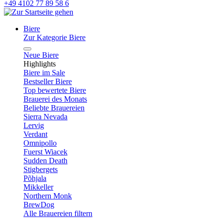
+49 4102 77 89 58 6
Biere
Zur Kategorie Biere
Neue Biere
Highlights
Biere im Sale
Bestseller Biere
Top bewertete Biere
Brauerei des Monats
Beliebte Brauereien
Sierra Nevada
Lervig
Verdant
Omnipollo
Fuerst Wiacek
Sudden Death
Stigbergets
Põhjala
Mikkeller
Northern Monk
BrewDog
Alle Brauereien filtern