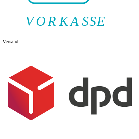
V
O
R
K
A
SSE
Versand