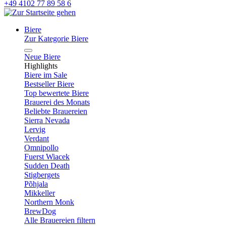
+49 4102 77 89 58 6
Biere
Zur Kategorie Biere
Neue Biere
Highlights
Biere im Sale
Bestseller Biere
Top bewertete Biere
Brauerei des Monats
Beliebte Brauereien
Sierra Nevada
Lervig
Verdant
Omnipollo
Fuerst Wiacek
Sudden Death
Stigbergets
Põhjala
Mikkeller
Northern Monk
BrewDog
Alle Brauereien filtern