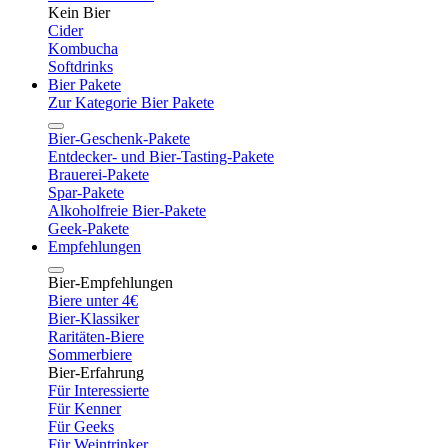
Kein Bier
Cider
Kombucha
Softdrinks
Bier Pakete
Zur Kategorie Bier Pakete
Bier-Geschenk-Pakete
Entdecker- und Bier-Tasting-Pakete
Brauerei-Pakete
Spar-Pakete
Alkoholfreie Bier-Pakete
Geek-Pakete
Empfehlungen
Bier-Empfehlungen
Biere unter 4€
Bier-Klassiker
Raritäten-Biere
Sommerbiere
Bier-Erfahrung
Für Interessierte
Für Kenner
Für Geeks
Für Weintrinker