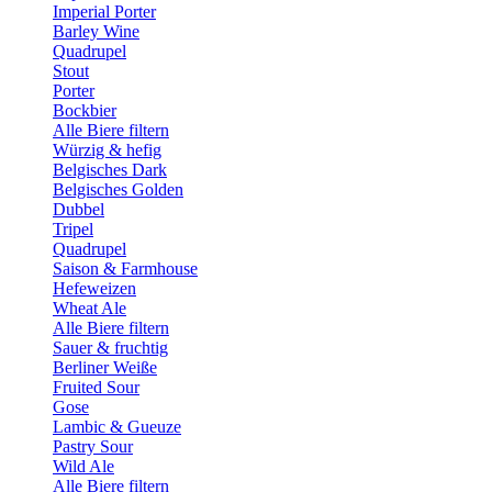
Imperial Porter
Barley Wine
Quadrupel
Stout
Porter
Bockbier
Alle Biere filtern
Würzig & hefig
Belgisches Dark
Belgisches Golden
Dubbel
Tripel
Quadrupel
Saison & Farmhouse
Hefeweizen
Wheat Ale
Alle Biere filtern
Sauer & fruchtig
Berliner Weiße
Fruited Sour
Gose
Lambic & Gueuze
Pastry Sour
Wild Ale
Alle Biere filtern