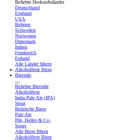
Beliebte Herkunftsländer
Deutschland
England
USA
Belgien
Schweden
Norwegen
Dänemark
Italien
Frankreich
Estland
Alle Länder filtern
Alkoholfreie Biere
Bierstile
Beliebte Bierstile
Alkoholfreie
India Pale Ale (IPA)
Stout
Belgische Biere
Pale Ale
Pils, Helles & Co.
Sours
Alle Biere filtern
Alkoholfreie Biere