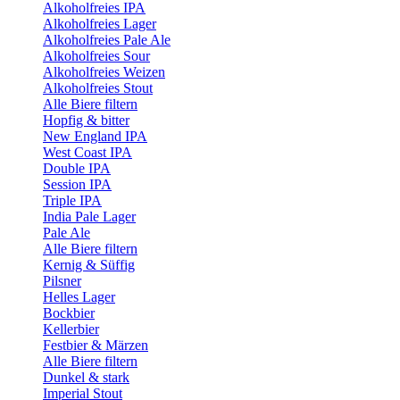
Alkoholfreies IPA
Alkoholfreies Lager
Alkoholfreies Pale Ale
Alkoholfreies Sour
Alkoholfreies Weizen
Alkoholfreies Stout
Alle Biere filtern
Hopfig & bitter
New England IPA
West Coast IPA
Double IPA
Session IPA
Triple IPA
India Pale Lager
Pale Ale
Alle Biere filtern
Kernig & Süffig
Pilsner
Helles Lager
Bockbier
Kellerbier
Festbier & Märzen
Alle Biere filtern
Dunkel & stark
Imperial Stout