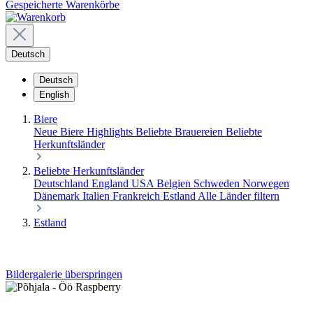
Gespeicherte Warenkörbe
Deutsch
Deutsch
English
Biere
Neue Biere
Highlights
Beliebte Brauereien
Beliebte
Herkunftsländer
Beliebte Herkunftsländer
Deutschland
England
USA
Belgien
Schweden
Norwegen
Dänemark
Italien
Frankreich
Estland
Alle Länder filtern
Estland
Bildergalerie überspringen