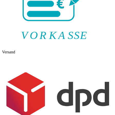
V
O
R
K
A
SSE
Versand