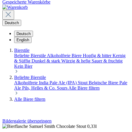
Gespeicherte Warenkörbe
Deutsch
Deutsch
English
Bierstile
Beliebte Bierstile
Alkoholfreie Biere
Hopfig & bitter
Kernig
& Süffig
Dunkel & stark
Würzig & hefig
Sauer & fruchtig
Kein Bier
Beliebte Bierstile
Alkoholfreie
India Pale Ale (IPA)
Stout
Belgische Biere
Pale
Ale
Pils, Helles & Co.
Sours
Alle Biere filtern
Alle Biere filtern
Bildergalerie überspringen