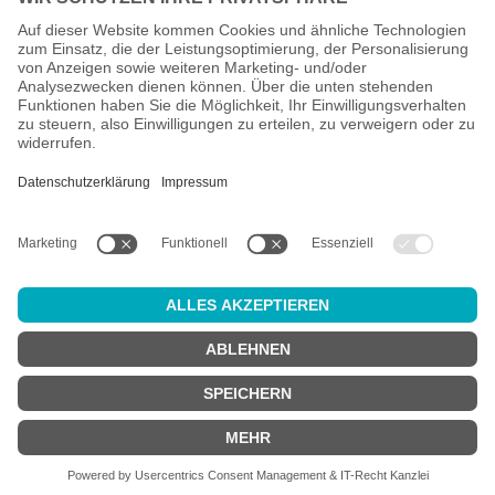
Alle Preise inkl. gesetzl. Mehrwertsteuer zzgl.
Versandkosten
und
ggf. Nachnahmegebühren, wenn nicht anders angegeben.
Altersprüfung
Achtung:
um diesen Onlineshop zu nutzen, müssen Sie
mindestens
18 Jahre alt
sein.
Sind Sie 18 Jahre alt oder älter?
JA
NEIN