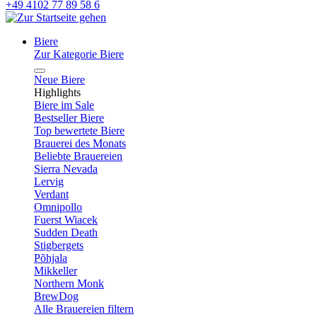
+49 4102 77 89 58 6
Biere
Zur Kategorie Biere
Neue Biere
Highlights
Biere im Sale
Bestseller Biere
Top bewertete Biere
Brauerei des Monats
Beliebte Brauereien
Sierra Nevada
Lervig
Verdant
Omnipollo
Fuerst Wiacek
Sudden Death
Stigbergets
Põhjala
Mikkeller
Northern Monk
BrewDog
Alle Brauereien filtern