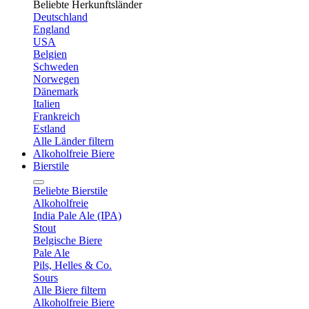
Beliebte Herkunftsländer
Deutschland
England
USA
Belgien
Schweden
Norwegen
Dänemark
Italien
Frankreich
Estland
Alle Länder filtern
Alkoholfreie Biere
Bierstile
Beliebte Bierstile
Alkoholfreie
India Pale Ale (IPA)
Stout
Belgische Biere
Pale Ale
Pils, Helles & Co.
Sours
Alle Biere filtern
Alkoholfreie Biere