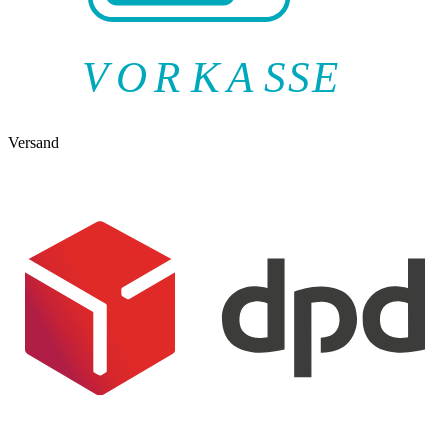
V
O
R
K
A
SSE
Versand