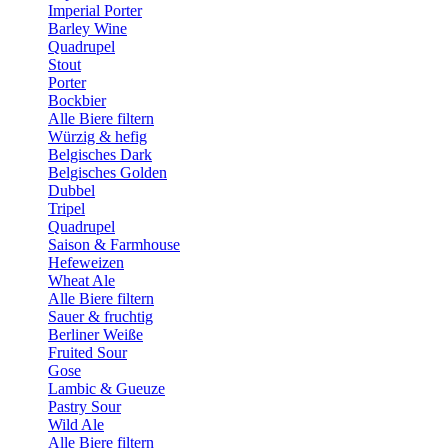
Imperial Porter
Barley Wine
Quadrupel
Stout
Porter
Bockbier
Alle Biere filtern
Würzig & hefig
Belgisches Dark
Belgisches Golden
Dubbel
Tripel
Quadrupel
Saison & Farmhouse
Hefeweizen
Wheat Ale
Alle Biere filtern
Sauer & fruchtig
Berliner Weiße
Fruited Sour
Gose
Lambic & Gueuze
Pastry Sour
Wild Ale
Alle Biere filtern