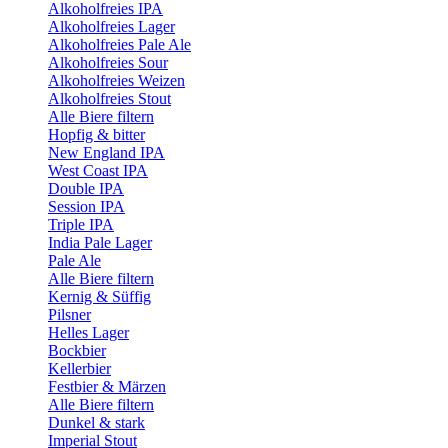
Alkoholfreies IPA
Alkoholfreies Lager
Alkoholfreies Pale Ale
Alkoholfreies Sour
Alkoholfreies Weizen
Alkoholfreies Stout
Alle Biere filtern
Hopfig & bitter
New England IPA
West Coast IPA
Double IPA
Session IPA
Triple IPA
India Pale Lager
Pale Ale
Alle Biere filtern
Kernig & Süffig
Pilsner
Helles Lager
Bockbier
Kellerbier
Festbier & Märzen
Alle Biere filtern
Dunkel & stark
Imperial Stout