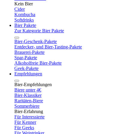
Kein Bier
Cider
Kombucha
Softdrinks
Bier Pakete
Zur Kategorie Bier Pakete
Bier-Geschenk-Pakete
Entdecker- und Bier-Tasting-Pakete
Brauerei-Pakete
Spar-Pakete
Alkoholfreie Bier-Pakete
Geek-Pakete
Empfehlungen
Bier-Empfehlungen
Biere unter 4€
Bier-Klassiker
Raritäten-Biere
Sommerbiere
Bier-Erfahrung
Für Interessierte
Für Kenner
Für Geeks
Für Weintrinker