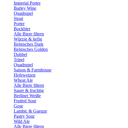
Imperial Porter
Barley Wine
Quadrupel
Stout
Porter
Bockbier
Alle Biere filtern
Würzig & hefig
Belgisches Dark
Belgisches Golden
Dubbel
Tripel
Quadrupel
Saison & Farmhouse
Hefeweizen
Wheat Ale
Alle Biere filtern
Sauer & fruchtig
Berliner Weiße
Fruited Sour
Gose
Lambic & Gueuze
Pastry Sour
Wild Ale
Alle Biere filtern