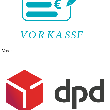
V
O
R
K
A
SSE
Versand