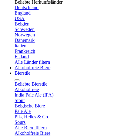
Beliebte Herkunftsländer
Deutschland
England
USA
Belgien
Schweden
Norwegen
Dänemark
Italien
Frankreich
Estland
Alle Länder filtern
Alkoholfreie Biere
Bierstile
Beliebte Bierstile
Alkoholfreie
India Pale Ale (IPA)
Stout
Belgische Biere
Pale Ale
Pils, Helles & Co.
Sours
Alle Biere filtern
Alkoholfreie Biere