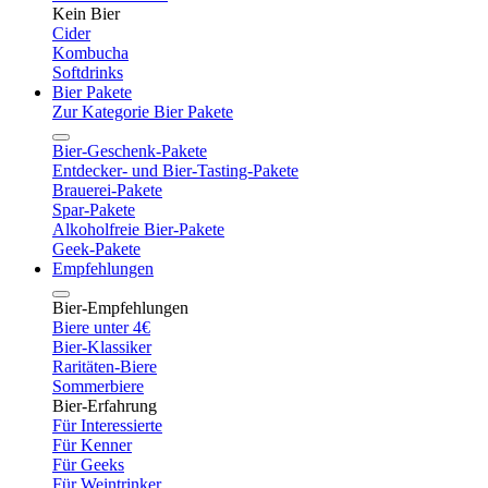
Kein Bier
Cider
Kombucha
Softdrinks
Bier Pakete
Zur Kategorie Bier Pakete
Bier-Geschenk-Pakete
Entdecker- und Bier-Tasting-Pakete
Brauerei-Pakete
Spar-Pakete
Alkoholfreie Bier-Pakete
Geek-Pakete
Empfehlungen
Bier-Empfehlungen
Biere unter 4€
Bier-Klassiker
Raritäten-Biere
Sommerbiere
Bier-Erfahrung
Für Interessierte
Für Kenner
Für Geeks
Für Weintrinker