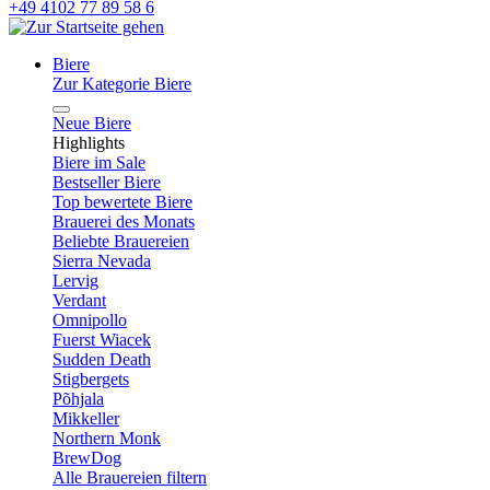
+49 4102 77 89 58 6
Biere
Zur Kategorie Biere
Neue Biere
Highlights
Biere im Sale
Bestseller Biere
Top bewertete Biere
Brauerei des Monats
Beliebte Brauereien
Sierra Nevada
Lervig
Verdant
Omnipollo
Fuerst Wiacek
Sudden Death
Stigbergets
Põhjala
Mikkeller
Northern Monk
BrewDog
Alle Brauereien filtern