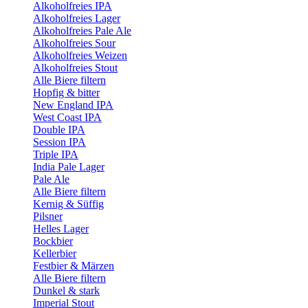
Alkoholfreies IPA
Alkoholfreies Lager
Alkoholfreies Pale Ale
Alkoholfreies Sour
Alkoholfreies Weizen
Alkoholfreies Stout
Alle Biere filtern
Hopfig & bitter
New England IPA
West Coast IPA
Double IPA
Session IPA
Triple IPA
India Pale Lager
Pale Ale
Alle Biere filtern
Kernig & Süffig
Pilsner
Helles Lager
Bockbier
Kellerbier
Festbier & Märzen
Alle Biere filtern
Dunkel & stark
Imperial Stout