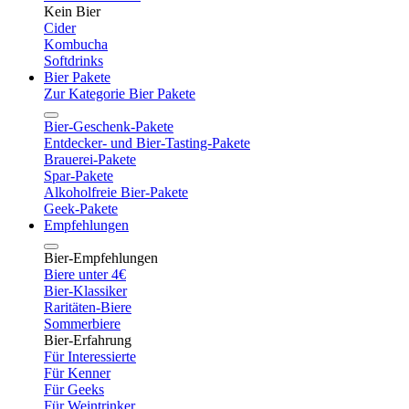
Kein Bier
Cider
Kombucha
Softdrinks
Bier Pakete
Zur Kategorie Bier Pakete
Bier-Geschenk-Pakete
Entdecker- und Bier-Tasting-Pakete
Brauerei-Pakete
Spar-Pakete
Alkoholfreie Bier-Pakete
Geek-Pakete
Empfehlungen
Bier-Empfehlungen
Biere unter 4€
Bier-Klassiker
Raritäten-Biere
Sommerbiere
Bier-Erfahrung
Für Interessierte
Für Kenner
Für Geeks
Für Weintrinker