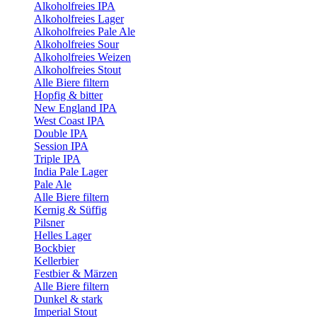
Alkoholfreies IPA
Alkoholfreies Lager
Alkoholfreies Pale Ale
Alkoholfreies Sour
Alkoholfreies Weizen
Alkoholfreies Stout
Alle Biere filtern
Hopfig & bitter
New England IPA
West Coast IPA
Double IPA
Session IPA
Triple IPA
India Pale Lager
Pale Ale
Alle Biere filtern
Kernig & Süffig
Pilsner
Helles Lager
Bockbier
Kellerbier
Festbier & Märzen
Alle Biere filtern
Dunkel & stark
Imperial Stout