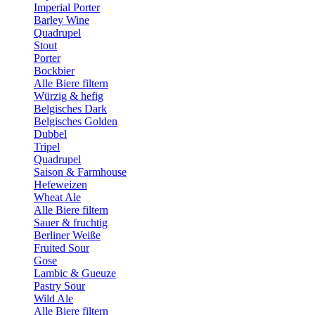
Imperial Porter
Barley Wine
Quadrupel
Stout
Porter
Bockbier
Alle Biere filtern
Würzig & hefig
Belgisches Dark
Belgisches Golden
Dubbel
Tripel
Quadrupel
Saison & Farmhouse
Hefeweizen
Wheat Ale
Alle Biere filtern
Sauer & fruchtig
Berliner Weiße
Fruited Sour
Gose
Lambic & Gueuze
Pastry Sour
Wild Ale
Alle Biere filtern