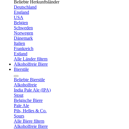
Beliebte Herkunftsländer
Deutschland
England
USA
Belgien
Schweden
Norwegen
Dänemark
Italien
Frankreich
Estland
Alle Länder filtern
Alkoholfreie Biere
Bierstile
Beliebte Bierstile
Alkoholfreie
India Pale Ale (IPA)
Stout
Belgische Biere
Pale Ale
Pils, Helles & Co.
Sours
Alle Biere filtern
Alkoholfreie Biere