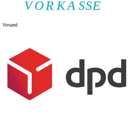
V
O
R
K
A
SSE
Versand