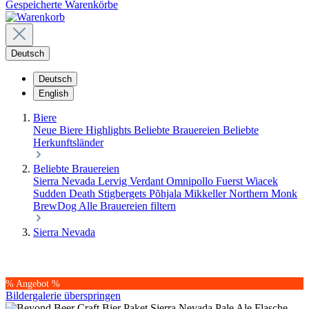
Gespeicherte Warenkörbe
Deutsch
Deutsch
English
Biere
Neue Biere
Highlights
Beliebte Brauereien
Beliebte
Herkunftsländer
Beliebte Brauereien
Sierra Nevada
Lervig
Verdant
Omnipollo
Fuerst Wiacek
Sudden Death
Stigbergets
Põhjala
Mikkeller
Northern Monk
BrewDog
Alle Brauereien filtern
Sierra Nevada
% Angebot %
Bildergalerie überspringen