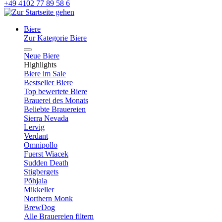
+49 4102 77 89 58 6
Biere
Zur Kategorie Biere
Neue Biere
Highlights
Biere im Sale
Bestseller Biere
Top bewertete Biere
Brauerei des Monats
Beliebte Brauereien
Sierra Nevada
Lervig
Verdant
Omnipollo
Fuerst Wiacek
Sudden Death
Stigbergets
Põhjala
Mikkeller
Northern Monk
BrewDog
Alle Brauereien filtern