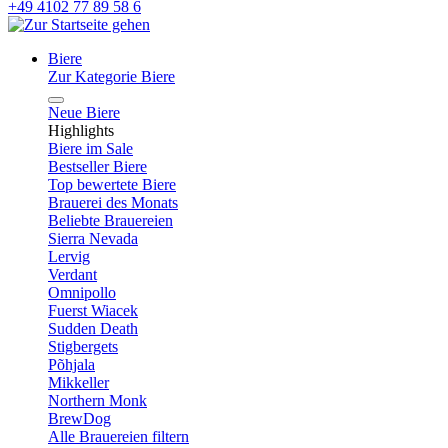
+49 4102 77 89 58 6
Biere
Zur Kategorie Biere
Neue Biere
Highlights
Biere im Sale
Bestseller Biere
Top bewertete Biere
Brauerei des Monats
Beliebte Brauereien
Sierra Nevada
Lervig
Verdant
Omnipollo
Fuerst Wiacek
Sudden Death
Stigbergets
Põhjala
Mikkeller
Northern Monk
BrewDog
Alle Brauereien filtern