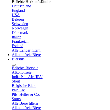
Beliebte Herkunftsländer
Deutschland
England
USA
Belgien
Schweden
Norwegen
Dänemark
Italien
Frankreich
Estland
Alle Länder filtern
Alkoholfreie Biere
Bierstile
Beliebte Bierstile
Alkoholfreie
India Pale Ale (IPA)
Stout
Belgische Biere
Pale Ale
Pils, Helles & Co.
Sours
Alle Biere filtern
Alkoholfreie Biere