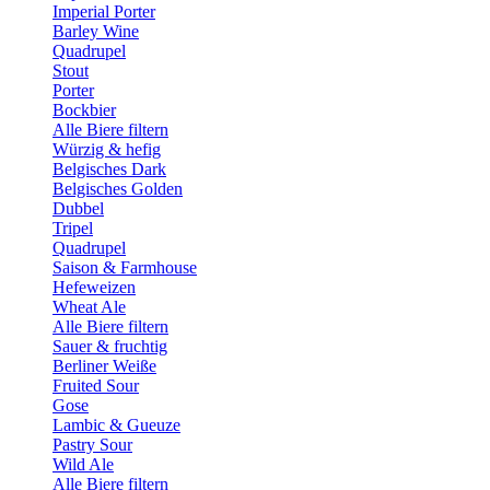
Imperial Porter
Barley Wine
Quadrupel
Stout
Porter
Bockbier
Alle Biere filtern
Würzig & hefig
Belgisches Dark
Belgisches Golden
Dubbel
Tripel
Quadrupel
Saison & Farmhouse
Hefeweizen
Wheat Ale
Alle Biere filtern
Sauer & fruchtig
Berliner Weiße
Fruited Sour
Gose
Lambic & Gueuze
Pastry Sour
Wild Ale
Alle Biere filtern