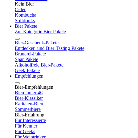
Kein Bier
Cider
Kombucha
Softdrinks
Bier Pakete
Zur Kategorie Bier Pakete
Bier-Geschenk-Pakete
Entdecker- und Bier-Tasting-Pakete
Brauerei-Pakete
Spar-Pakete
Alkoholfreie Bier-Pakete
Geek-Pakete
Empfehlungen
Bier-Empfehlungen
Biere unter 4€
Bier-Klassiker
Raritäten-Biere
Sommerbiere
Bier-Erfahrung
Für Interessierte
Für Kenner
Für Geeks
Für Weintrinker