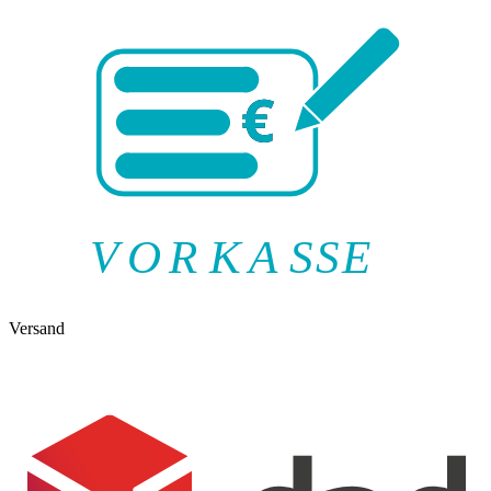
V
O
R
K
A
SSE
Versand