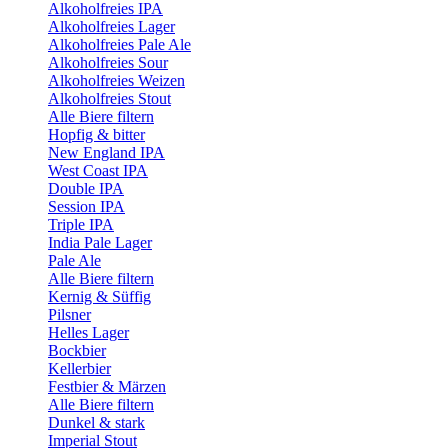
Alkoholfreies IPA
Alkoholfreies Lager
Alkoholfreies Pale Ale
Alkoholfreies Sour
Alkoholfreies Weizen
Alkoholfreies Stout
Alle Biere filtern
Hopfig & bitter
New England IPA
West Coast IPA
Double IPA
Session IPA
Triple IPA
India Pale Lager
Pale Ale
Alle Biere filtern
Kernig & Süffig
Pilsner
Helles Lager
Bockbier
Kellerbier
Festbier & Märzen
Alle Biere filtern
Dunkel & stark
Imperial Stout