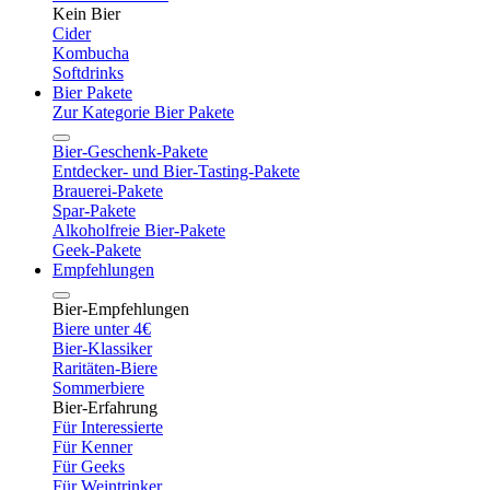
Kein Bier
Cider
Kombucha
Softdrinks
Bier Pakete
Zur Kategorie Bier Pakete
Bier-Geschenk-Pakete
Entdecker- und Bier-Tasting-Pakete
Brauerei-Pakete
Spar-Pakete
Alkoholfreie Bier-Pakete
Geek-Pakete
Empfehlungen
Bier-Empfehlungen
Biere unter 4€
Bier-Klassiker
Raritäten-Biere
Sommerbiere
Bier-Erfahrung
Für Interessierte
Für Kenner
Für Geeks
Für Weintrinker