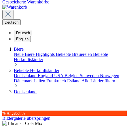
Gespeicherte Warenkörbe
Deutsch
Deutsch
English
Biere
Neue Biere
Highlights
Beliebte Brauereien
Beliebte
Herkunftsländer
Beliebte Herkunftsländer
Deutschland
England
USA
Belgien
Schweden
Norwegen
Dänemark
Italien
Frankreich
Estland
Alle Länder filtern
Deutschland
% Angebot %
Bildergalerie überspringen