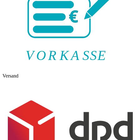
V
O
R
K
A
SSE
Versand