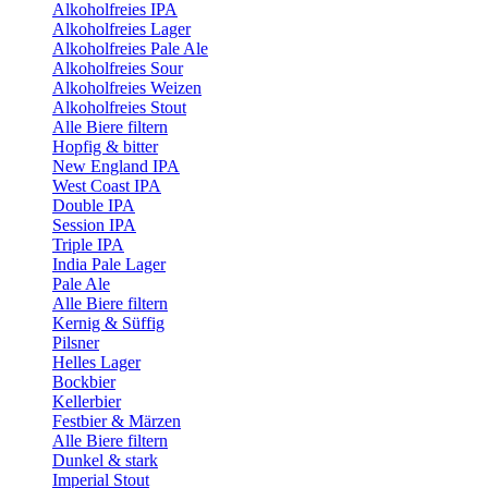
Alkoholfreies IPA
Alkoholfreies Lager
Alkoholfreies Pale Ale
Alkoholfreies Sour
Alkoholfreies Weizen
Alkoholfreies Stout
Alle Biere filtern
Hopfig & bitter
New England IPA
West Coast IPA
Double IPA
Session IPA
Triple IPA
India Pale Lager
Pale Ale
Alle Biere filtern
Kernig & Süffig
Pilsner
Helles Lager
Bockbier
Kellerbier
Festbier & Märzen
Alle Biere filtern
Dunkel & stark
Imperial Stout