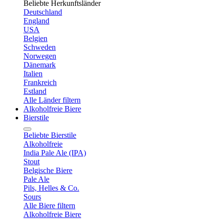
Beliebte Herkunftsländer
Deutschland
England
USA
Belgien
Schweden
Norwegen
Dänemark
Italien
Frankreich
Estland
Alle Länder filtern
Alkoholfreie Biere
Bierstile
Beliebte Bierstile
Alkoholfreie
India Pale Ale (IPA)
Stout
Belgische Biere
Pale Ale
Pils, Helles & Co.
Sours
Alle Biere filtern
Alkoholfreie Biere