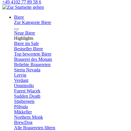
+49 4102 77 89 58 6
Biere
Zur Kategorie Biere
Neue Biere
Highlights
Biere im Sale
Bestseller Biere
Top bewertete Biere
Brauerei des Monats
Beliebte Brauereien
Sierra Nevada
Lervig
Verdant
Omnipollo
Fuerst Wiacek
Sudden Death
Stigbergets
Põhjala
Mikkeller
Northern Monk
BrewDog
Alle Brauereien filtern