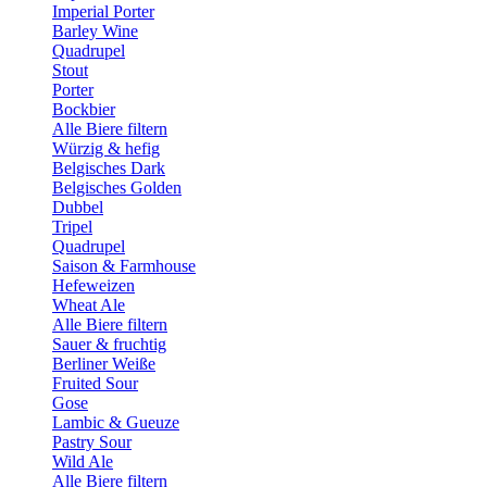
Imperial Porter
Barley Wine
Quadrupel
Stout
Porter
Bockbier
Alle Biere filtern
Würzig & hefig
Belgisches Dark
Belgisches Golden
Dubbel
Tripel
Quadrupel
Saison & Farmhouse
Hefeweizen
Wheat Ale
Alle Biere filtern
Sauer & fruchtig
Berliner Weiße
Fruited Sour
Gose
Lambic & Gueuze
Pastry Sour
Wild Ale
Alle Biere filtern