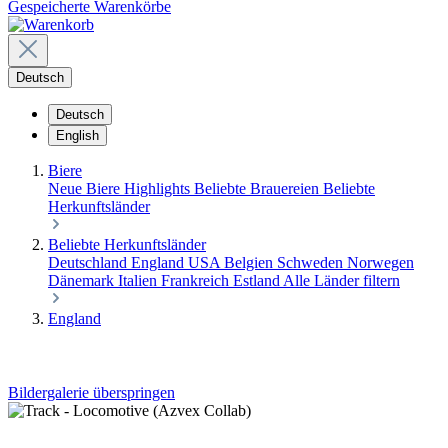
Gespeicherte Warenkörbe
Deutsch
Deutsch
English
Biere
Neue Biere
Highlights
Beliebte Brauereien
Beliebte
Herkunftsländer
Beliebte Herkunftsländer
Deutschland
England
USA
Belgien
Schweden
Norwegen
Dänemark
Italien
Frankreich
Estland
Alle Länder filtern
England
Bildergalerie überspringen