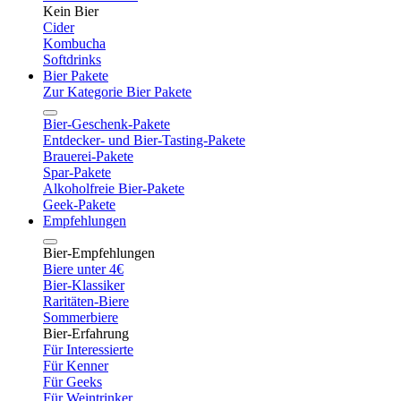
Kein Bier
Cider
Kombucha
Softdrinks
Bier Pakete
Zur Kategorie Bier Pakete
Bier-Geschenk-Pakete
Entdecker- und Bier-Tasting-Pakete
Brauerei-Pakete
Spar-Pakete
Alkoholfreie Bier-Pakete
Geek-Pakete
Empfehlungen
Bier-Empfehlungen
Biere unter 4€
Bier-Klassiker
Raritäten-Biere
Sommerbiere
Bier-Erfahrung
Für Interessierte
Für Kenner
Für Geeks
Für Weintrinker