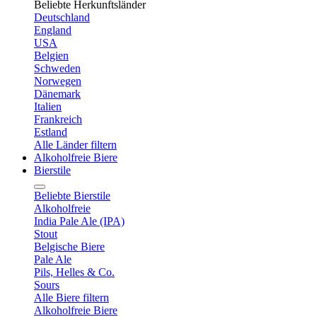
Beliebte Herkunftsländer
Deutschland
England
USA
Belgien
Schweden
Norwegen
Dänemark
Italien
Frankreich
Estland
Alle Länder filtern
Alkoholfreie Biere
Bierstile
Beliebte Bierstile
Alkoholfreie
India Pale Ale (IPA)
Stout
Belgische Biere
Pale Ale
Pils, Helles & Co.
Sours
Alle Biere filtern
Alkoholfreie Biere