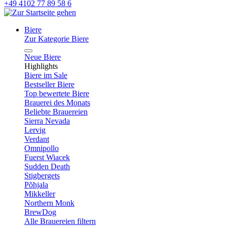
+49 4102 77 89 58 6
Biere
Zur Kategorie Biere
Neue Biere
Highlights
Biere im Sale
Bestseller Biere
Top bewertete Biere
Brauerei des Monats
Beliebte Brauereien
Sierra Nevada
Lervig
Verdant
Omnipollo
Fuerst Wiacek
Sudden Death
Stigbergets
Põhjala
Mikkeller
Northern Monk
BrewDog
Alle Brauereien filtern