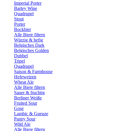
Imperial Porter
Barley Wine
Quadrupel
Stout
Porter
Bockbier
Alle Biere filtern
Würzig & hefig
Belgisches Dark
Belgisches Golden
Dubbel
Tripel
Quadrupel
Saison & Farmhouse
Hefeweizen
Wheat Ale
Alle Biere filtern
Sauer & fruchtig
Berliner Weiße
Fruited Sour
Gose
Lambic & Gueuze
Pastry Sour
Wild Ale
Alle Biere filtern