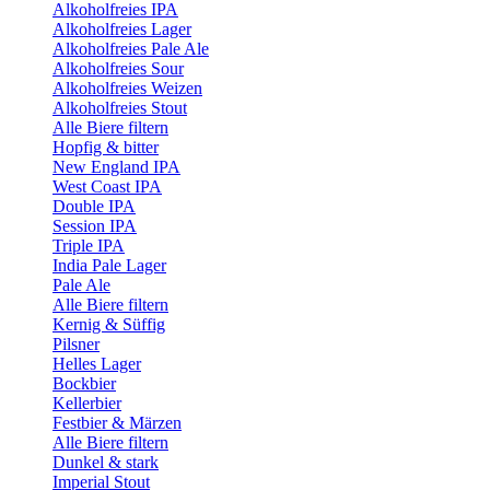
Alkoholfreies IPA
Alkoholfreies Lager
Alkoholfreies Pale Ale
Alkoholfreies Sour
Alkoholfreies Weizen
Alkoholfreies Stout
Alle Biere filtern
Hopfig & bitter
New England IPA
West Coast IPA
Double IPA
Session IPA
Triple IPA
India Pale Lager
Pale Ale
Alle Biere filtern
Kernig & Süffig
Pilsner
Helles Lager
Bockbier
Kellerbier
Festbier & Märzen
Alle Biere filtern
Dunkel & stark
Imperial Stout