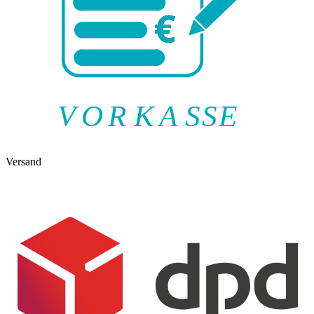
V
O
R
K
A
SSE
Versand