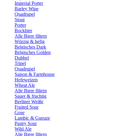
Imperial Porter
Barley Wine
Quadrupel
Stout
Porter
Bockbier
Alle Biere filtern
Würzig & hefig
Belgisches Dark
Belgisches Golden
Dubbel
Tripel
Quadrupel
Saison & Farmhouse
Hefeweizen
Wheat Ale
Alle Biere filtern
Sauer & fruchtig
Berliner Weiße
Fruited Sour
Gose
Lambic & Gueuze
Pastry Sour
Wild Ale
Alle Biere filtern