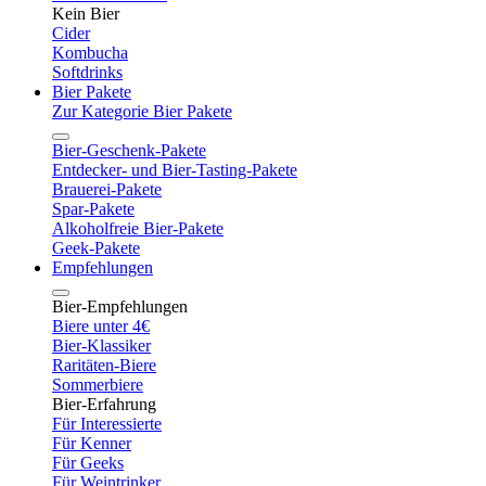
Kein Bier
Cider
Kombucha
Softdrinks
Bier Pakete
Zur Kategorie Bier Pakete
Bier-Geschenk-Pakete
Entdecker- und Bier-Tasting-Pakete
Brauerei-Pakete
Spar-Pakete
Alkoholfreie Bier-Pakete
Geek-Pakete
Empfehlungen
Bier-Empfehlungen
Biere unter 4€
Bier-Klassiker
Raritäten-Biere
Sommerbiere
Bier-Erfahrung
Für Interessierte
Für Kenner
Für Geeks
Für Weintrinker