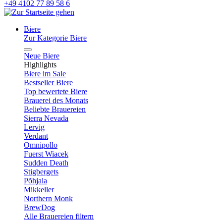
+49 4102 77 89 58 6
Biere
Zur Kategorie Biere
Neue Biere
Highlights
Biere im Sale
Bestseller Biere
Top bewertete Biere
Brauerei des Monats
Beliebte Brauereien
Sierra Nevada
Lervig
Verdant
Omnipollo
Fuerst Wiacek
Sudden Death
Stigbergets
Põhjala
Mikkeller
Northern Monk
BrewDog
Alle Brauereien filtern