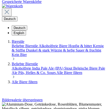
Gespeicherte Warenkörbe
Deutsch
Deutsch
English
Bierstile
Beliebte Bierstile
Alkoholfreie Biere
Hopfig & bitter
Kernig
& Süffig
Dunkel & stark
Würzig & hefig
Sauer & fruchtig
Kein Bier
Beliebte Bierstile
Alkoholfreie
India Pale Ale (IPA)
Stout
Belgische Biere
Pale
Ale
Pils, Helles & Co.
Sours
Alle Biere filtern
Alle Biere filtern
Bildergalerie überspringen