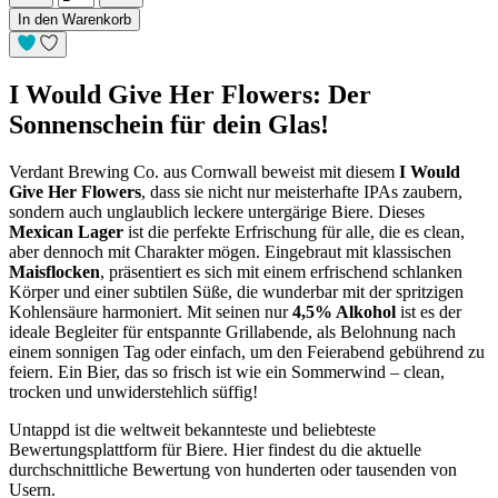
In den Warenkorb
I Would Give Her Flowers: Der
Sonnenschein für dein Glas!
Verdant Brewing Co. aus Cornwall beweist mit diesem
I Would
Give Her Flowers
, dass sie nicht nur meisterhafte IPAs zaubern,
sondern auch unglaublich leckere untergärige Biere. Dieses
Mexican Lager
ist die perfekte Erfrischung für alle, die es clean,
aber dennoch mit Charakter mögen. Eingebraut mit klassischen
Maisflocken
, präsentiert es sich mit einem erfrischend schlanken
Körper und einer subtilen Süße, die wunderbar mit der spritzigen
Kohlensäure harmoniert. Mit seinen nur
4,5% Alkohol
ist es der
ideale Begleiter für entspannte Grillabende, als Belohnung nach
einem sonnigen Tag oder einfach, um den Feierabend gebührend zu
feiern. Ein Bier, das so frisch ist wie ein Sommerwind – clean,
trocken und unwiderstehlich süffig!
Untappd ist die weltweit bekannteste und beliebteste
Bewertungsplattform für Biere. Hier findest du die aktuelle
durchschnittliche Bewertung von hunderten oder tausenden von
Usern.