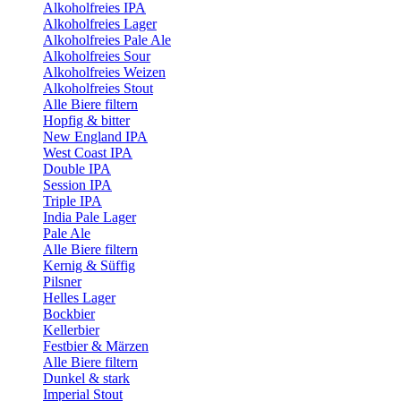
Alkoholfreies IPA
Alkoholfreies Lager
Alkoholfreies Pale Ale
Alkoholfreies Sour
Alkoholfreies Weizen
Alkoholfreies Stout
Alle Biere filtern
Hopfig & bitter
New England IPA
West Coast IPA
Double IPA
Session IPA
Triple IPA
India Pale Lager
Pale Ale
Alle Biere filtern
Kernig & Süffig
Pilsner
Helles Lager
Bockbier
Kellerbier
Festbier & Märzen
Alle Biere filtern
Dunkel & stark
Imperial Stout