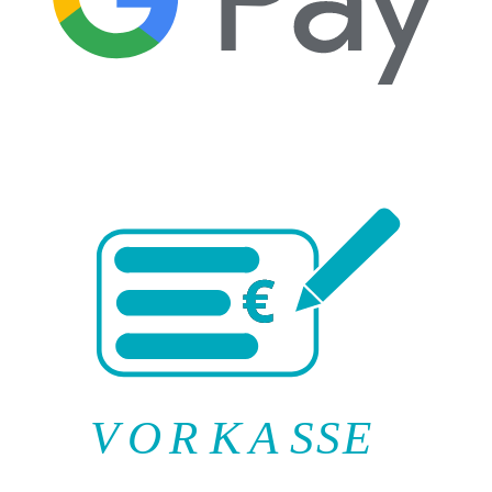
V
O
R
K
A
SSE