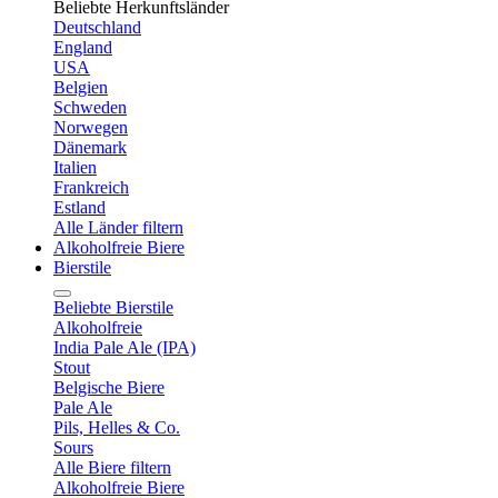
Beliebte Herkunftsländer
Deutschland
England
USA
Belgien
Schweden
Norwegen
Dänemark
Italien
Frankreich
Estland
Alle Länder filtern
Alkoholfreie Biere
Bierstile
Beliebte Bierstile
Alkoholfreie
India Pale Ale (IPA)
Stout
Belgische Biere
Pale Ale
Pils, Helles & Co.
Sours
Alle Biere filtern
Alkoholfreie Biere