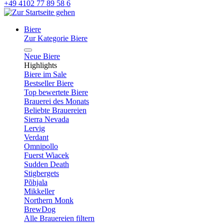
+49 4102 77 89 58 6
Biere
Zur Kategorie Biere
Neue Biere
Highlights
Biere im Sale
Bestseller Biere
Top bewertete Biere
Brauerei des Monats
Beliebte Brauereien
Sierra Nevada
Lervig
Verdant
Omnipollo
Fuerst Wiacek
Sudden Death
Stigbergets
Põhjala
Mikkeller
Northern Monk
BrewDog
Alle Brauereien filtern