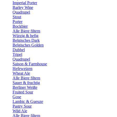
Imperial Porter
Barley Wine
Quadrupel
Stout
Porter
Bockbier
Alle Biere filtern
Würzig & hefig
Belgisches Dark
Belgisches Golden
Dubbel
Tripel
Quadrupel
Saison & Farmhouse
Hefeweizen
Wheat Ale
Alle Biere filtern
Sauer & fruchtig
Berliner Weiße
Fruited Sour
Gose
Lambic & Gueuze
Pastry Sour
Wild Ale
Alle Biere filtern