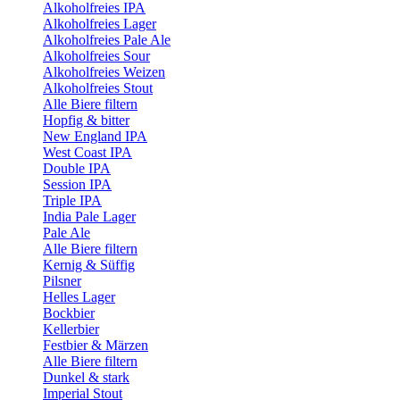
Alkoholfreies IPA
Alkoholfreies Lager
Alkoholfreies Pale Ale
Alkoholfreies Sour
Alkoholfreies Weizen
Alkoholfreies Stout
Alle Biere filtern
Hopfig & bitter
New England IPA
West Coast IPA
Double IPA
Session IPA
Triple IPA
India Pale Lager
Pale Ale
Alle Biere filtern
Kernig & Süffig
Pilsner
Helles Lager
Bockbier
Kellerbier
Festbier & Märzen
Alle Biere filtern
Dunkel & stark
Imperial Stout