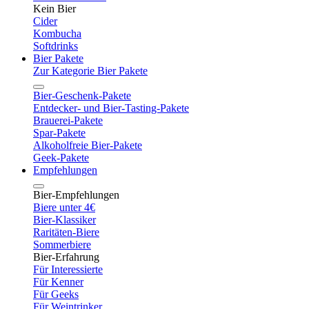
Kein Bier
Cider
Kombucha
Softdrinks
Bier Pakete
Zur Kategorie Bier Pakete
Bier-Geschenk-Pakete
Entdecker- und Bier-Tasting-Pakete
Brauerei-Pakete
Spar-Pakete
Alkoholfreie Bier-Pakete
Geek-Pakete
Empfehlungen
Bier-Empfehlungen
Biere unter 4€
Bier-Klassiker
Raritäten-Biere
Sommerbiere
Bier-Erfahrung
Für Interessierte
Für Kenner
Für Geeks
Für Weintrinker