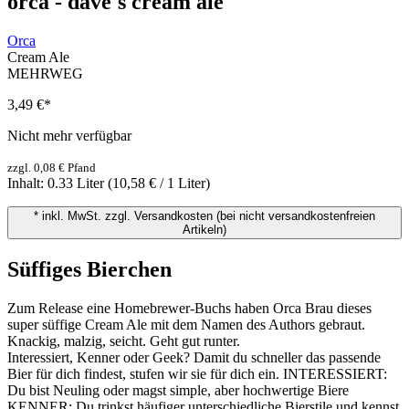
orca - dave's cream ale
Orca
Cream Ale
MEHRWEG
3,49 €
*
Nicht mehr verfügbar
zzgl. 0,08 € Pfand
Inhalt:
0.33 Liter
(10,58 € / 1 Liter)
* inkl. MwSt. zzgl. Versandkosten (bei nicht versandkostenfreien
Artikeln)
Süffiges Bierchen
Zum Release eine Homebrewer-Buchs haben Orca Brau dieses
super süffige Cream Ale mit dem Namen des Authors gebraut.
Knackig, malzig, seicht. Geht gut runter.
Interessiert, Kenner oder Geek? Damit du schneller das passende
Bier für dich findest, stufen wir sie für dich ein. INTERESSIERT:
Du bist Neuling oder magst simple, aber hochwertige Biere
KENNER: Du trinkst häufiger unterschiedliche Bierstile und kennst