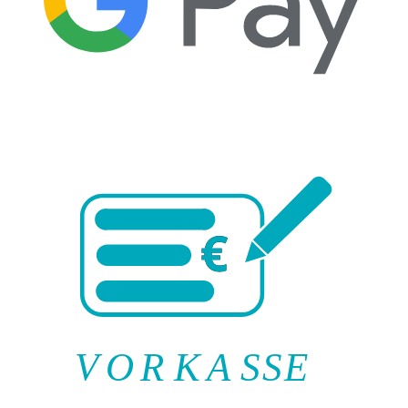
V
O
R
K
A
SSE