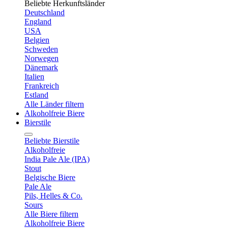
Beliebte Herkunftsländer
Deutschland
England
USA
Belgien
Schweden
Norwegen
Dänemark
Italien
Frankreich
Estland
Alle Länder filtern
Alkoholfreie Biere
Bierstile
Beliebte Bierstile
Alkoholfreie
India Pale Ale (IPA)
Stout
Belgische Biere
Pale Ale
Pils, Helles & Co.
Sours
Alle Biere filtern
Alkoholfreie Biere