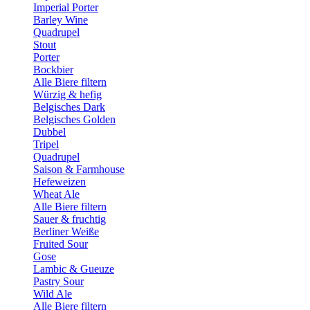
Imperial Porter
Barley Wine
Quadrupel
Stout
Porter
Bockbier
Alle Biere filtern
Würzig & hefig
Belgisches Dark
Belgisches Golden
Dubbel
Tripel
Quadrupel
Saison & Farmhouse
Hefeweizen
Wheat Ale
Alle Biere filtern
Sauer & fruchtig
Berliner Weiße
Fruited Sour
Gose
Lambic & Gueuze
Pastry Sour
Wild Ale
Alle Biere filtern