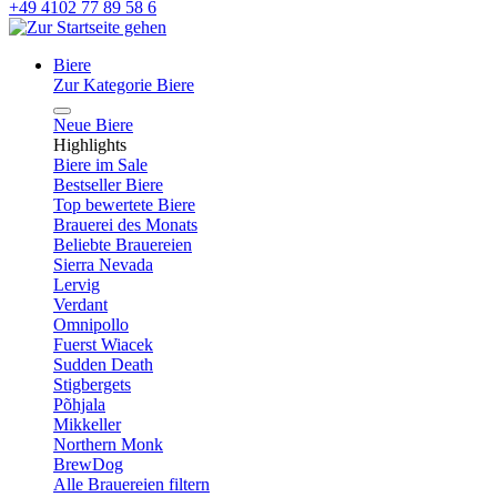
+49 4102 77 89 58 6
Biere
Zur Kategorie Biere
Neue Biere
Highlights
Biere im Sale
Bestseller Biere
Top bewertete Biere
Brauerei des Monats
Beliebte Brauereien
Sierra Nevada
Lervig
Verdant
Omnipollo
Fuerst Wiacek
Sudden Death
Stigbergets
Põhjala
Mikkeller
Northern Monk
BrewDog
Alle Brauereien filtern