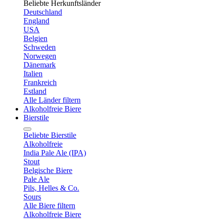
Beliebte Herkunftsländer
Deutschland
England
USA
Belgien
Schweden
Norwegen
Dänemark
Italien
Frankreich
Estland
Alle Länder filtern
Alkoholfreie Biere
Bierstile
Beliebte Bierstile
Alkoholfreie
India Pale Ale (IPA)
Stout
Belgische Biere
Pale Ale
Pils, Helles & Co.
Sours
Alle Biere filtern
Alkoholfreie Biere