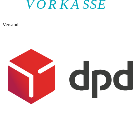
V
O
R
K
A
SSE
Versand