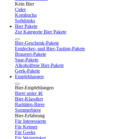
Kein Bier
Cider
Kombucha
Softdrinks
Bier Pakete
Zur Kategorie Bier Pakete
Bier-Geschenk-Pakete
Entdecker- und Bier-Tasting-Pakete
Brauerei-Pakete
Spar-Pakete
Alkoholfreie Bier-Pakete
Geek-Pakete
Empfehlungen
Bier-Empfehlungen
Biere unter 4€
Bier-Klassiker
Raritäten-Biere
Sommerbiere
Bier-Erfahrung
Für Interessierte
Für Kenner
Für Geeks
Für Weintrinker