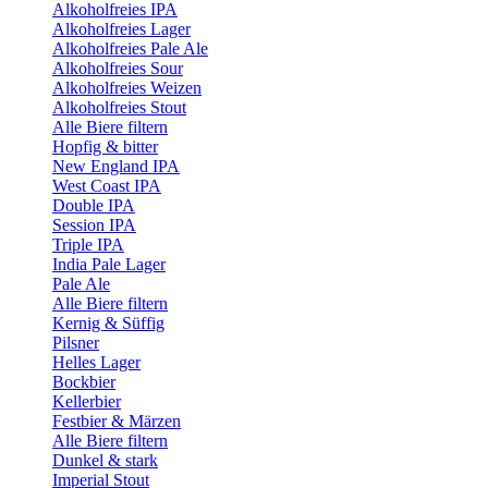
Alkoholfreies IPA
Alkoholfreies Lager
Alkoholfreies Pale Ale
Alkoholfreies Sour
Alkoholfreies Weizen
Alkoholfreies Stout
Alle Biere filtern
Hopfig & bitter
New England IPA
West Coast IPA
Double IPA
Session IPA
Triple IPA
India Pale Lager
Pale Ale
Alle Biere filtern
Kernig & Süffig
Pilsner
Helles Lager
Bockbier
Kellerbier
Festbier & Märzen
Alle Biere filtern
Dunkel & stark
Imperial Stout