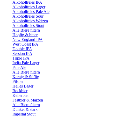
Alkoholfreies IPA
Alkoholfreies Lager
Alkoholfreies Pale Ale
Alkoholfreies Sour
Alkoholfreies Weizen
Alkoholfreies Stout
Alle Biere filtern
Hopfig & bitter
New England IPA
West Coast IPA
Double IPA
Session IPA
Triple IPA
India Pale Lager
Pale Ale
Alle Biere filtern
Kernig & Süffig
Pilsner
Helles Lager
Bockbier
Kellerbier
Festbier & Märzen
Alle Biere filtern
Dunkel & stark
Imperial Stout