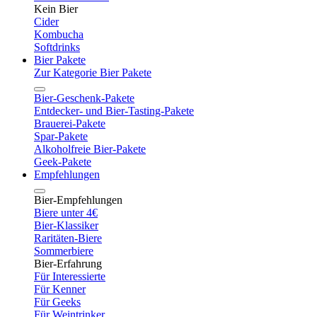
Kein Bier
Cider
Kombucha
Softdrinks
Bier Pakete
Zur Kategorie Bier Pakete
Bier-Geschenk-Pakete
Entdecker- und Bier-Tasting-Pakete
Brauerei-Pakete
Spar-Pakete
Alkoholfreie Bier-Pakete
Geek-Pakete
Empfehlungen
Bier-Empfehlungen
Biere unter 4€
Bier-Klassiker
Raritäten-Biere
Sommerbiere
Bier-Erfahrung
Für Interessierte
Für Kenner
Für Geeks
Für Weintrinker