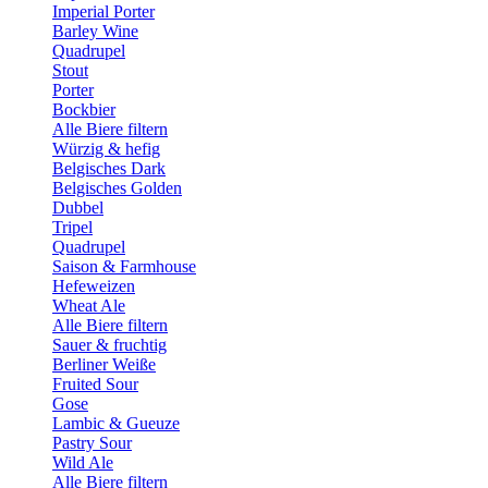
Imperial Porter
Barley Wine
Quadrupel
Stout
Porter
Bockbier
Alle Biere filtern
Würzig & hefig
Belgisches Dark
Belgisches Golden
Dubbel
Tripel
Quadrupel
Saison & Farmhouse
Hefeweizen
Wheat Ale
Alle Biere filtern
Sauer & fruchtig
Berliner Weiße
Fruited Sour
Gose
Lambic & Gueuze
Pastry Sour
Wild Ale
Alle Biere filtern