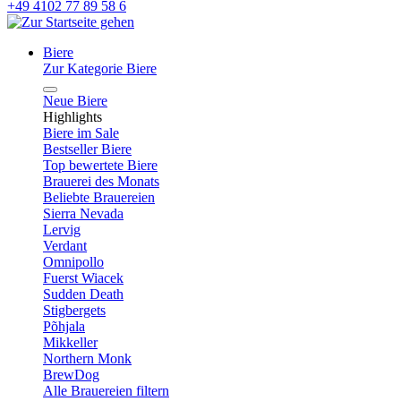
+49 4102 77 89 58 6
Biere
Zur Kategorie Biere
Neue Biere
Highlights
Biere im Sale
Bestseller Biere
Top bewertete Biere
Brauerei des Monats
Beliebte Brauereien
Sierra Nevada
Lervig
Verdant
Omnipollo
Fuerst Wiacek
Sudden Death
Stigbergets
Põhjala
Mikkeller
Northern Monk
BrewDog
Alle Brauereien filtern