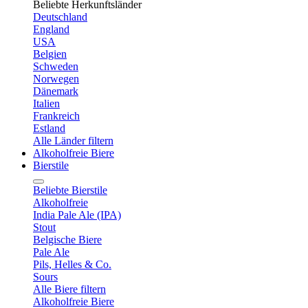
Beliebte Herkunftsländer
Deutschland
England
USA
Belgien
Schweden
Norwegen
Dänemark
Italien
Frankreich
Estland
Alle Länder filtern
Alkoholfreie Biere
Bierstile
Beliebte Bierstile
Alkoholfreie
India Pale Ale (IPA)
Stout
Belgische Biere
Pale Ale
Pils, Helles & Co.
Sours
Alle Biere filtern
Alkoholfreie Biere