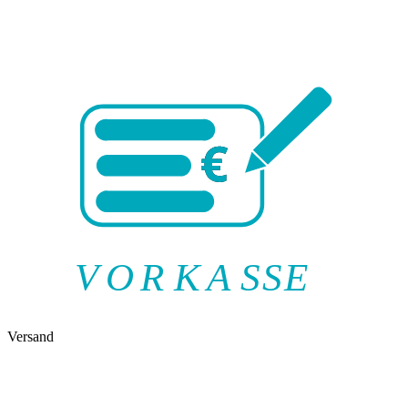
V
O
R
K
A
SSE
Versand