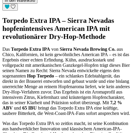
In den Warenkorb
Torpedo Extra IPA – Sierra Nevadas
hopfenintensives American IPA mit
revolutionärer Dry-Hop-Methode
Das
Torpedo Extra IPA
von
Sierra Nevada Brewing Co.
aus
Chico, Kalifornien, ist kein gewöhnliches American IPA – es ist das
Ergebnis einer echten Erfindung. Kühn, ausdrucksstark und
vollgepackt mit amerikanischen Ganzkegel-Hopfen trägt dieses Bier
seinen Namen zu Recht: Sierra Nevada entwickelte eigens den
sogenannten
Hop Torpedo
– ein schlankes Edelstahlgerät, das
direkt in der Brauerei entworfen und gebaut wurde und eine bislang
unerreichte Menge an reinem Hopfenaroma liefert, wie kein anderes
Dry-Hop-Verfahren zuvor. Das Ergebnis ist ein Aromaprofil aus
intensivem Zitrus, Kiefernharz und kräuterigem Hopfencharakter,
das in seiner Klarheit und Präzision sofort überzeugt. Mit
7,2 %
ABV
und
65 IBU
bringt das Torpedo Extra IPA eine kräftige,
saubere Bitterkeit, die West-Coast-IPA-Fans sofort ansprechen wird.
Was das Torpedo Extra IPA so zeitlos macht, ist seine Kombination
aus handwerklicher Innovation und klassischem American-IPA-