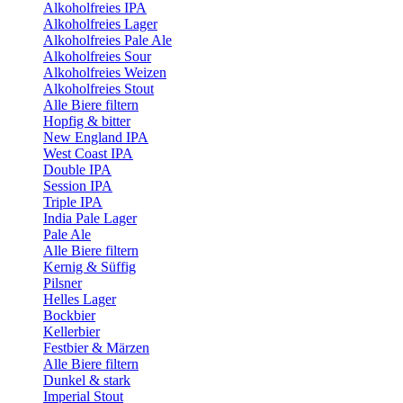
Alkoholfreies IPA
Alkoholfreies Lager
Alkoholfreies Pale Ale
Alkoholfreies Sour
Alkoholfreies Weizen
Alkoholfreies Stout
Alle Biere filtern
Hopfig & bitter
New England IPA
West Coast IPA
Double IPA
Session IPA
Triple IPA
India Pale Lager
Pale Ale
Alle Biere filtern
Kernig & Süffig
Pilsner
Helles Lager
Bockbier
Kellerbier
Festbier & Märzen
Alle Biere filtern
Dunkel & stark
Imperial Stout