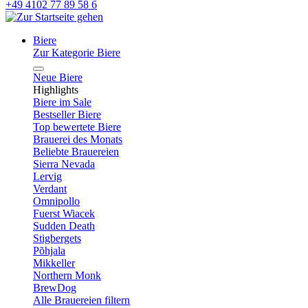
+49 4102 77 89 58 6
Biere
Zur Kategorie Biere
Neue Biere
Highlights
Biere im Sale
Bestseller Biere
Top bewertete Biere
Brauerei des Monats
Beliebte Brauereien
Sierra Nevada
Lervig
Verdant
Omnipollo
Fuerst Wiacek
Sudden Death
Stigbergets
Põhjala
Mikkeller
Northern Monk
BrewDog
Alle Brauereien filtern