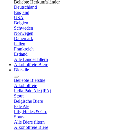
Beliebte Herkunftsländer
Deutschland
England
USA
Belgien
Schweden
Norwegen
Dänemark
Italien
Frankreich
Estland
Alle Länder filtern
Alkoholfreie Biere
Bierstile
Beliebte Bierstile
Alkoholfreie
India Pale Ale (IPA)
Stout
Belgische Biere
Pale Ale
Pils, Helles & Co.
Sours
Alle Biere filtern
Alkoholfreie Biere