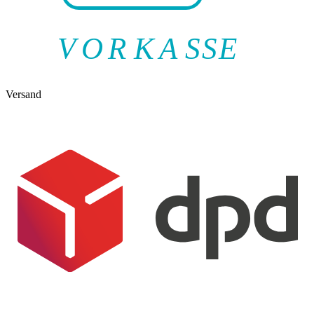
V
O
R
K
A
SSE
Versand