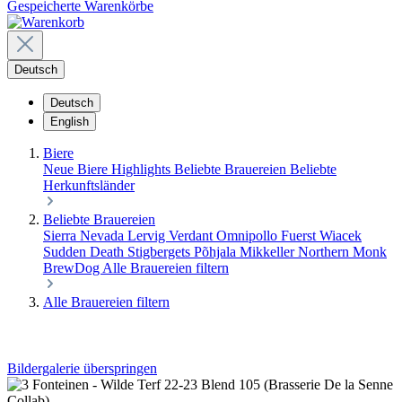
Gespeicherte Warenkörbe
Deutsch
Deutsch
English
Biere
Neue Biere
Highlights
Beliebte Brauereien
Beliebte
Herkunftsländer
Beliebte Brauereien
Sierra Nevada
Lervig
Verdant
Omnipollo
Fuerst Wiacek
Sudden Death
Stigbergets
Põhjala
Mikkeller
Northern Monk
BrewDog
Alle Brauereien filtern
Alle Brauereien filtern
Bildergalerie überspringen