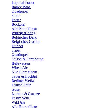
Imperial Porter
Barley Wine
Quadrupel
Stout
Porter
Bockbier
Alle Biere filtern
Würzig & hefig
Belgisches Dark
Belgisches Golden
Dubbel
Tripel
Quadrupel
Saison & Farmhouse
Hefeweizen
Wheat Ale
Alle Biere filtern
Sauer & fruchtig
Berliner Weiße
Fruited Sour
Gose
Lambic & Gueuze
Pastry Sour
Wild Ale
Alle Biere filtern