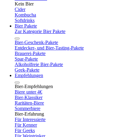
Kein Bier
Cider
Kombucha
Softdrinks
Bier Pakete
Zur Kategorie Bier Pakete
Bier-Geschenk-Pakete
Entdecker- und Bier-Tasting-Pakete
Brauerei-Pakete
Spar-Pakete
Alkoholfreie Bier-Pakete
Geek-Pakete
Empfehlungen
Bier-Empfehlungen
Biere unter 4€
Bier-Klassiker
Raritäten-Biere
Sommerbiere
Bier-Erfahrung
Für Interessierte
Für Kenner
Für Geeks
Für Weintrinker