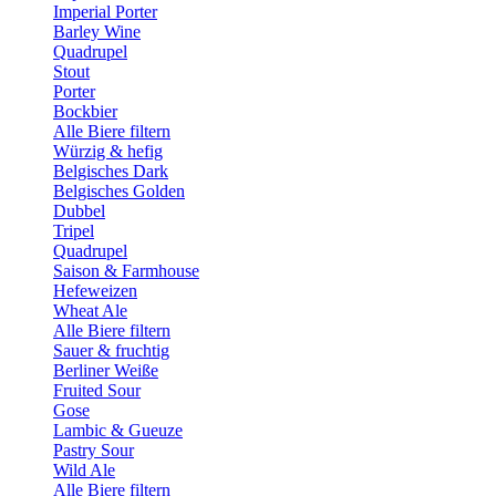
Imperial Porter
Barley Wine
Quadrupel
Stout
Porter
Bockbier
Alle Biere filtern
Würzig & hefig
Belgisches Dark
Belgisches Golden
Dubbel
Tripel
Quadrupel
Saison & Farmhouse
Hefeweizen
Wheat Ale
Alle Biere filtern
Sauer & fruchtig
Berliner Weiße
Fruited Sour
Gose
Lambic & Gueuze
Pastry Sour
Wild Ale
Alle Biere filtern