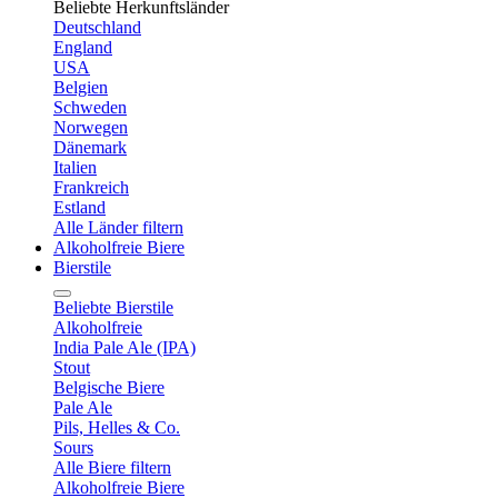
Beliebte Herkunftsländer
Deutschland
England
USA
Belgien
Schweden
Norwegen
Dänemark
Italien
Frankreich
Estland
Alle Länder filtern
Alkoholfreie Biere
Bierstile
Beliebte Bierstile
Alkoholfreie
India Pale Ale (IPA)
Stout
Belgische Biere
Pale Ale
Pils, Helles & Co.
Sours
Alle Biere filtern
Alkoholfreie Biere