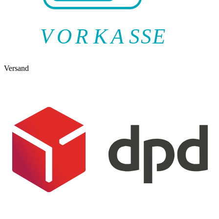
V
O
R
K
A
SSE
Versand