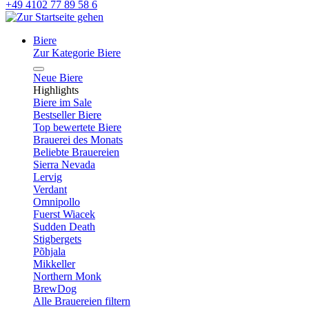
+49 4102 77 89 58 6
Biere
Zur Kategorie Biere
Neue Biere
Highlights
Biere im Sale
Bestseller Biere
Top bewertete Biere
Brauerei des Monats
Beliebte Brauereien
Sierra Nevada
Lervig
Verdant
Omnipollo
Fuerst Wiacek
Sudden Death
Stigbergets
Põhjala
Mikkeller
Northern Monk
BrewDog
Alle Brauereien filtern