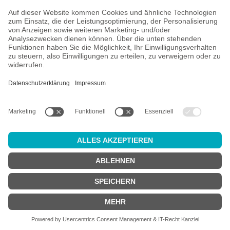
Alle Preise inkl. gesetzl. Mehrwertsteuer zzgl.
Versandkosten
und
ggf. Nachnahmegebühren, wenn nicht anders angegeben.
Altersprüfung
Achtung:
um diesen Onlineshop zu nutzen, müssen Sie
mindestens
18 Jahre alt
sein.
Sind Sie 18 Jahre alt oder älter?
JA
NEIN