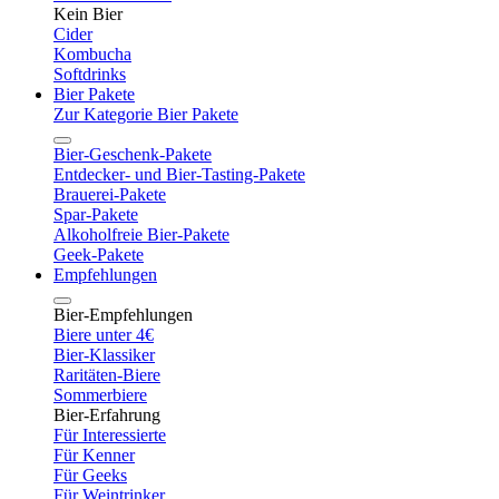
Kein Bier
Cider
Kombucha
Softdrinks
Bier Pakete
Zur Kategorie Bier Pakete
Bier-Geschenk-Pakete
Entdecker- und Bier-Tasting-Pakete
Brauerei-Pakete
Spar-Pakete
Alkoholfreie Bier-Pakete
Geek-Pakete
Empfehlungen
Bier-Empfehlungen
Biere unter 4€
Bier-Klassiker
Raritäten-Biere
Sommerbiere
Bier-Erfahrung
Für Interessierte
Für Kenner
Für Geeks
Für Weintrinker