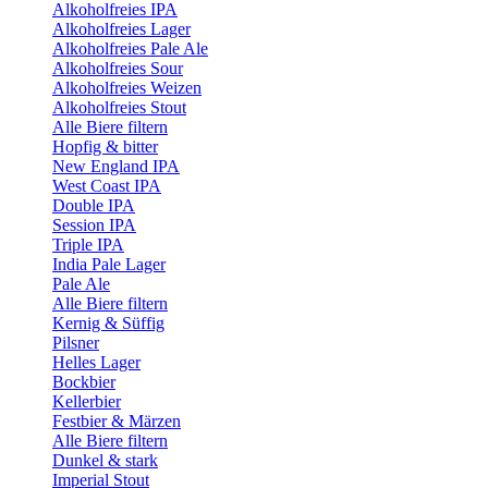
Alkoholfreies IPA
Alkoholfreies Lager
Alkoholfreies Pale Ale
Alkoholfreies Sour
Alkoholfreies Weizen
Alkoholfreies Stout
Alle Biere filtern
Hopfig & bitter
New England IPA
West Coast IPA
Double IPA
Session IPA
Triple IPA
India Pale Lager
Pale Ale
Alle Biere filtern
Kernig & Süffig
Pilsner
Helles Lager
Bockbier
Kellerbier
Festbier & Märzen
Alle Biere filtern
Dunkel & stark
Imperial Stout