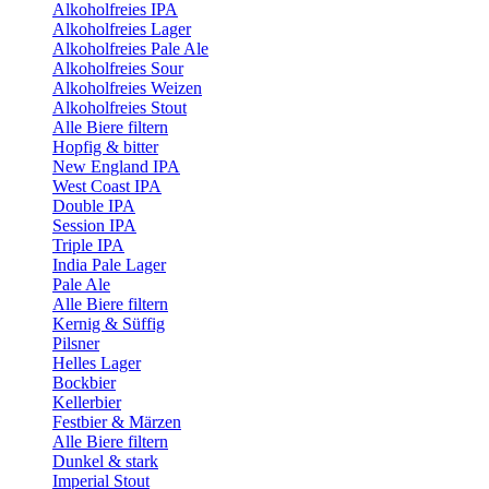
Alkoholfreies IPA
Alkoholfreies Lager
Alkoholfreies Pale Ale
Alkoholfreies Sour
Alkoholfreies Weizen
Alkoholfreies Stout
Alle Biere filtern
Hopfig & bitter
New England IPA
West Coast IPA
Double IPA
Session IPA
Triple IPA
India Pale Lager
Pale Ale
Alle Biere filtern
Kernig & Süffig
Pilsner
Helles Lager
Bockbier
Kellerbier
Festbier & Märzen
Alle Biere filtern
Dunkel & stark
Imperial Stout