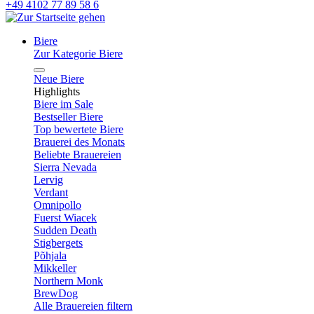
+49 4102 77 89 58 6
Biere
Zur Kategorie Biere
Neue Biere
Highlights
Biere im Sale
Bestseller Biere
Top bewertete Biere
Brauerei des Monats
Beliebte Brauereien
Sierra Nevada
Lervig
Verdant
Omnipollo
Fuerst Wiacek
Sudden Death
Stigbergets
Põhjala
Mikkeller
Northern Monk
BrewDog
Alle Brauereien filtern