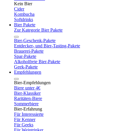
Kein Bier
Cider
Kombucha
Softdrinks
Bier Pakete
Zur Kategorie Bier Pakete
Bier-Geschenk-Pakete
Entdecker- und Bier-Tasting-Pakete
Brauerei-Pakete
Spar-Pakete
Alkoholfreie Bier-Pakete
Geek-Pakete
Empfehlungen
Bier-Empfehlungen
Biere unter 4€
Bier-Klassiker
Raritäten-Biere
Sommerbiere
Bier-Erfahrung
Für Interessierte
Für Kenner
Für Geeks
Für Weintrinker