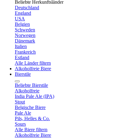
Beliebte Herkunftsländer
Deutschland
England
USA
Belgien
Schweden
Norwegen
Dänemark
Italien
Frankreich
Estland
Alle Länder filtern
Alkoholfreie Biere
Bierstile
Beliebte Bierstile
Alkoholfreie
India Pale Ale (IPA)
Stout
Belgische Biere
Pale Ale
Pils, Helles & Co.
Sours
Alle Biere filtern
Alkoholfreie Biere