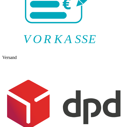
V
O
R
K
A
SSE
Versand