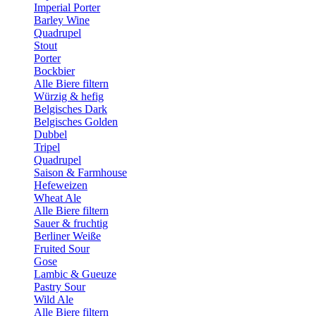
Imperial Porter
Barley Wine
Quadrupel
Stout
Porter
Bockbier
Alle Biere filtern
Würzig & hefig
Belgisches Dark
Belgisches Golden
Dubbel
Tripel
Quadrupel
Saison & Farmhouse
Hefeweizen
Wheat Ale
Alle Biere filtern
Sauer & fruchtig
Berliner Weiße
Fruited Sour
Gose
Lambic & Gueuze
Pastry Sour
Wild Ale
Alle Biere filtern