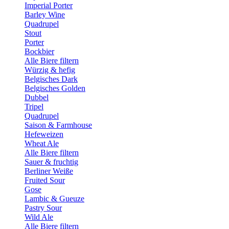
Imperial Porter
Barley Wine
Quadrupel
Stout
Porter
Bockbier
Alle Biere filtern
Würzig & hefig
Belgisches Dark
Belgisches Golden
Dubbel
Tripel
Quadrupel
Saison & Farmhouse
Hefeweizen
Wheat Ale
Alle Biere filtern
Sauer & fruchtig
Berliner Weiße
Fruited Sour
Gose
Lambic & Gueuze
Pastry Sour
Wild Ale
Alle Biere filtern