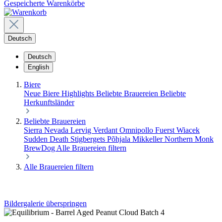
Gespeicherte Warenkörbe
Deutsch
Deutsch
English
Biere
Neue Biere
Highlights
Beliebte Brauereien
Beliebte
Herkunftsländer
Beliebte Brauereien
Sierra Nevada
Lervig
Verdant
Omnipollo
Fuerst Wiacek
Sudden Death
Stigbergets
Põhjala
Mikkeller
Northern Monk
BrewDog
Alle Brauereien filtern
Alle Brauereien filtern
Bildergalerie überspringen