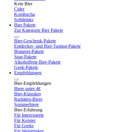
Kein Bier
Cider
Kombucha
Softdrinks
Bier Pakete
Zur Kategorie Bier Pakete
Bier-Geschenk-Pakete
Entdecker- und Bier-Tasting-Pakete
Brauerei-Pakete
Spar-Pakete
Alkoholfreie Bier-Pakete
Geek-Pakete
Empfehlungen
Bier-Empfehlungen
Biere unter 4€
Bier-Klassiker
Raritäten-Biere
Sommerbiere
Bier-Erfahrung
Für Interessierte
Für Kenner
Für Geeks
Für Weintrinker