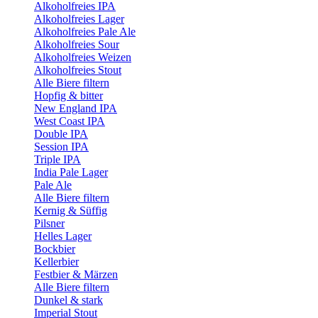
Alkoholfreies IPA
Alkoholfreies Lager
Alkoholfreies Pale Ale
Alkoholfreies Sour
Alkoholfreies Weizen
Alkoholfreies Stout
Alle Biere filtern
Hopfig & bitter
New England IPA
West Coast IPA
Double IPA
Session IPA
Triple IPA
India Pale Lager
Pale Ale
Alle Biere filtern
Kernig & Süffig
Pilsner
Helles Lager
Bockbier
Kellerbier
Festbier & Märzen
Alle Biere filtern
Dunkel & stark
Imperial Stout