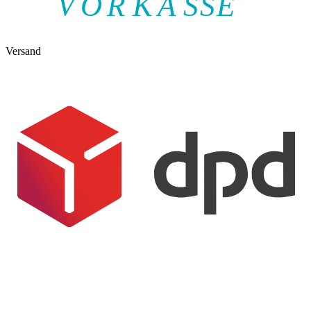
V
O
R
K
A
SSE
Versand