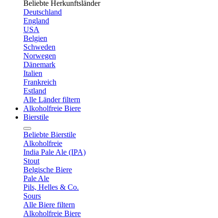
Beliebte Herkunftsländer
Deutschland
England
USA
Belgien
Schweden
Norwegen
Dänemark
Italien
Frankreich
Estland
Alle Länder filtern
Alkoholfreie Biere
Bierstile
Beliebte Bierstile
Alkoholfreie
India Pale Ale (IPA)
Stout
Belgische Biere
Pale Ale
Pils, Helles & Co.
Sours
Alle Biere filtern
Alkoholfreie Biere