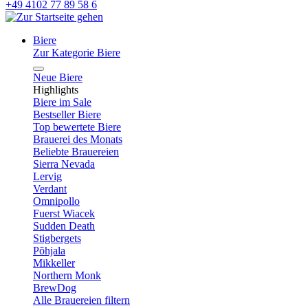
+49 4102 77 89 58 6
Biere
Zur Kategorie Biere
Neue Biere
Highlights
Biere im Sale
Bestseller Biere
Top bewertete Biere
Brauerei des Monats
Beliebte Brauereien
Sierra Nevada
Lervig
Verdant
Omnipollo
Fuerst Wiacek
Sudden Death
Stigbergets
Põhjala
Mikkeller
Northern Monk
BrewDog
Alle Brauereien filtern