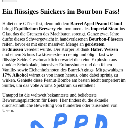
Ein flüssiges Snickers im Bourbon-Fass!
Haltet eure Gläser fest, denn mit dem
Barrel Aged Peanut Cloud
bringt
Equilibrium Brewery
ein monumentales
Imperial Stout
ins
Glas, das die Grenzen des Machbaren sprengt. Ganze zwei Jahre
durfte dieses Schwergewicht in handverlesenen
Bourbon-Fässern
reifen, bevor es mit einer massiven Menge an
gerösteten
Erdnüssen
veredelt wurde. Der Körper ist dank
Hafer
,
Weizen
und einem Schuss
Laktose
extrem cremig und ölig – fast wie
flüssige Seide. Geschmacklich erwartet dich eine Explosion aus
dunkler Schokolade, intensiver Erdnussbutter und den feinen
Vanille- sowie Eichenholznoten des Barrel-Agings. Mit gewaltigen
17% Alkohol
wärmt es von innen heraus, ohne dabei sprittig zu
wirken. Genieße diese Peanut-Bombe am besten leicht temperiert im
Snifter, um das volle Aroma-Spektrum zu entfalten!
Untappd ist die weltweit bekannteste und beliebteste
Bewertungsplattform für Biere. Hier findest du die aktuelle
durchschnittliche Bewertung von hunderten oder tausenden von
Usern.