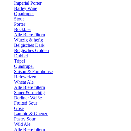
Imperial Porter
Barley Wine
Quadrupel
Stout
Porter
Bockbier
Alle Biere filtern
Würzig & hefig
Belgisches Dark
Belgisches Golden
Dubbel
Tripel
Quadrupel
Saison & Farmhouse
Hefeweizen
Wheat Ale
Alle Biere filtern
Sauer & fruchtig
Berliner Weiße
Fruited Sour
Gose
Lambic & Gueuze
Pastry Sour
Wild Ale
Alle Biere filtern