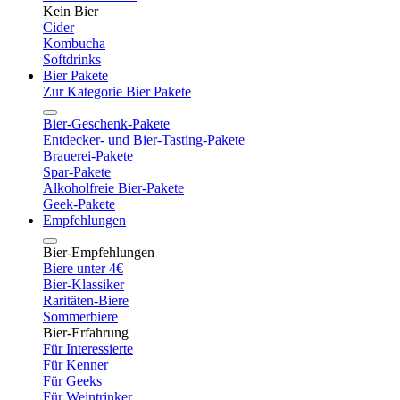
Kein Bier
Cider
Kombucha
Softdrinks
Bier Pakete
Zur Kategorie Bier Pakete
Bier-Geschenk-Pakete
Entdecker- und Bier-Tasting-Pakete
Brauerei-Pakete
Spar-Pakete
Alkoholfreie Bier-Pakete
Geek-Pakete
Empfehlungen
Bier-Empfehlungen
Biere unter 4€
Bier-Klassiker
Raritäten-Biere
Sommerbiere
Bier-Erfahrung
Für Interessierte
Für Kenner
Für Geeks
Für Weintrinker