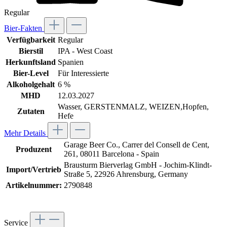
Regular
Bier-Fakten
Verfügbarkeit
Regular
Bierstil
IPA - West Coast
Herkunftsland
Spanien
Bier-Level
Für Interessierte
Alkoholgehalt
6 %
MHD
12.03.2027
Wasser, GERSTENMALZ, WEIZEN,Hopfen,
Zutaten
Hefe
Mehr Details
Garage Beer Co., Carrer del Consell de Cent,
Produzent
261, 08011 Barcelona - Spain
Brausturm Bierverlag GmbH - Jochim-Klindt-
Import/Vertrieb
Straße 5, 22926 Ahrensburg, Germany
Artikelnummer:
2790848
Service