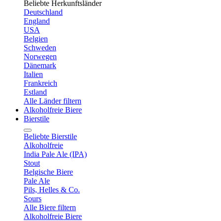
Beliebte Herkunftsländer
Deutschland
England
USA
Belgien
Schweden
Norwegen
Dänemark
Italien
Frankreich
Estland
Alle Länder filtern
Alkoholfreie Biere
Bierstile
Beliebte Bierstile
Alkoholfreie
India Pale Ale (IPA)
Stout
Belgische Biere
Pale Ale
Pils, Helles & Co.
Sours
Alle Biere filtern
Alkoholfreie Biere