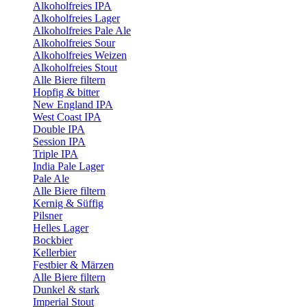
Alkoholfreies IPA
Alkoholfreies Lager
Alkoholfreies Pale Ale
Alkoholfreies Sour
Alkoholfreies Weizen
Alkoholfreies Stout
Alle Biere filtern
Hopfig & bitter
New England IPA
West Coast IPA
Double IPA
Session IPA
Triple IPA
India Pale Lager
Pale Ale
Alle Biere filtern
Kernig & Süffig
Pilsner
Helles Lager
Bockbier
Kellerbier
Festbier & Märzen
Alle Biere filtern
Dunkel & stark
Imperial Stout