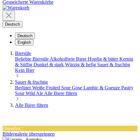
Gespeicherte Warenkörbe
Deutsch
Deutsch
English
Bierstile
Beliebte Bierstile
Alkoholfreie Biere
Hopfig & bitter
Kernig
& Süffig
Dunkel & stark
Würzig & hefig
Sauer & fruchtig
Kein Bier
Sauer & fruchtig
Berliner Weiße
Fruited Sour
Gose
Lambic & Gueuze
Pastry
Sour
Wild Ale
Alle Biere filtern
Alle Biere filtern
Glutenfrei
Bildergalerie überspringen