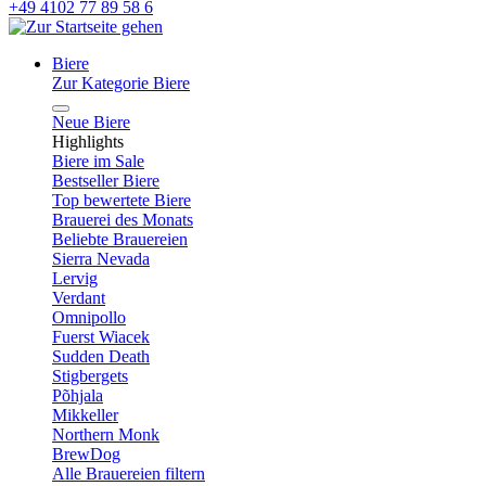
+49 4102 77 89 58 6
Biere
Zur Kategorie Biere
Neue Biere
Highlights
Biere im Sale
Bestseller Biere
Top bewertete Biere
Brauerei des Monats
Beliebte Brauereien
Sierra Nevada
Lervig
Verdant
Omnipollo
Fuerst Wiacek
Sudden Death
Stigbergets
Põhjala
Mikkeller
Northern Monk
BrewDog
Alle Brauereien filtern