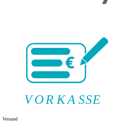
V
O
R
K
A
SSE
Versand