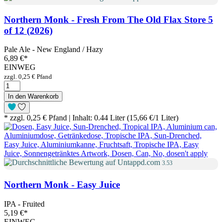
Northern Monk - Fresh From The Old Flax Store 5
of 12 (2026)
Pale Ale - New England / Hazy
6,89 €
*
EINWEG
zzgl. 0,25 € Pfand
In den Warenkorb
* zzgl. 0,25 € Pfand | Inhalt: 0.44 Liter (15,66 €/1 Liter)
3.53
Northern Monk - Easy Juice
IPA - Fruited
5,19 €
*
EINWEG