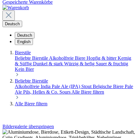
Gespeicherte Warenkörbe
Deutsch
Deutsch
English
Bierstile
Beliebte Bierstile
Alkoholfreie Biere
Hopfig & bitter
Kernig
& Süffig
Dunkel & stark
Würzig & hefig
Sauer & fruchtig
Kein Bier
Beliebte Bierstile
Alkoholfreie
India Pale Ale (IPA)
Stout
Belgische Biere
Pale
Ale
Pils, Helles & Co.
Sours
Alle Biere filtern
Alle Biere filtern
Bildergalerie überspringen