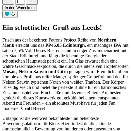
In den Warenkorb
Ein schottischer Gruß aus Leeds!
Frisch aus der begehrten Patrons Project Reihe von
Northern
Monk
erreicht uns das
PP46.05 Edinburgh
, ein mächtiges
IPA
mit
satten 7,5% Vol. Dieses Bier entstand in enger Zusammenarbeit mit
der Stadt Edinburgh und fängt die lebendige Energie der
schottischen Hauptstadt perfekt ein. Im Glas erwartet dich eine
wahre Geschmacksexplosion, die durch die intensiven Hopfensorten
Mosaic, Nelson Sauvin und Citra
getragen wird. Freu dich auf ein
komplexes Profil aus reifer Mango, spritziger Grapefruit und den für
Nelson Sauvin typischen Noten von weißen Trauben. Der Körper
ist seidig-weich und bietet die perfekte Bühne für ein harmonisches
Zusammenspiel von Fruchtsüße und dezenter Bittere. Am besten
genießt du dieses Kunstwerk gut gekühlt bei einem entspannten
Abend mit Freunden – ein absolutes Must-have für jeden Fan
moderner
Craft Biere
!
Untappd ist die weltweit bekannteste und beliebteste
Bewertungsplattform für Biere. Hier findest du die aktuelle
durchschnittliche Bewertung von hunderten oder tausenden von