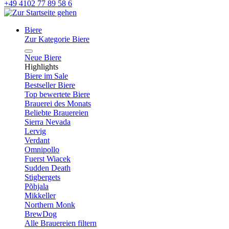
+49 4102 77 89 58 6
Biere
Zur Kategorie Biere
Neue Biere
Highlights
Biere im Sale
Bestseller Biere
Top bewertete Biere
Brauerei des Monats
Beliebte Brauereien
Sierra Nevada
Lervig
Verdant
Omnipollo
Fuerst Wiacek
Sudden Death
Stigbergets
Põhjala
Mikkeller
Northern Monk
BrewDog
Alle Brauereien filtern