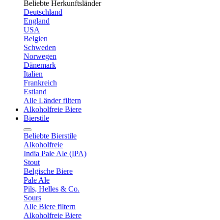
Beliebte Herkunftsländer
Deutschland
England
USA
Belgien
Schweden
Norwegen
Dänemark
Italien
Frankreich
Estland
Alle Länder filtern
Alkoholfreie Biere
Bierstile
Beliebte Bierstile
Alkoholfreie
India Pale Ale (IPA)
Stout
Belgische Biere
Pale Ale
Pils, Helles & Co.
Sours
Alle Biere filtern
Alkoholfreie Biere