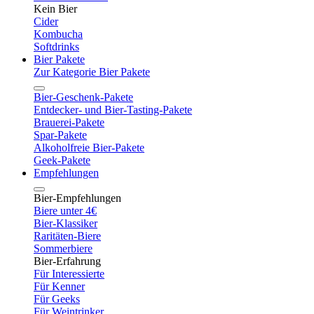
Kein Bier
Cider
Kombucha
Softdrinks
Bier Pakete
Zur Kategorie Bier Pakete
Bier-Geschenk-Pakete
Entdecker- und Bier-Tasting-Pakete
Brauerei-Pakete
Spar-Pakete
Alkoholfreie Bier-Pakete
Geek-Pakete
Empfehlungen
Bier-Empfehlungen
Biere unter 4€
Bier-Klassiker
Raritäten-Biere
Sommerbiere
Bier-Erfahrung
Für Interessierte
Für Kenner
Für Geeks
Für Weintrinker