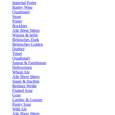
Imperial Porter
Barley Wine
Quadrupel
Stout
Porter
Bockbier
Alle Biere filtern
Würzig & hefig
Belgisches Dark
Belgisches Golden
Dubbel
Tripel
Quadrupel
Saison & Farmhouse
Hefeweizen
Wheat Ale
Alle Biere filtern
Sauer & fruchtig
Berliner Weiße
Fruited Sour
Gose
Lambic & Gueuze
Pastry Sour
Wild Ale
Alle Biere filtern