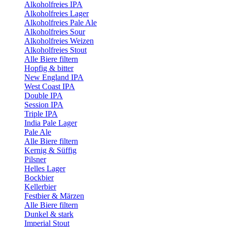
Alkoholfreies IPA
Alkoholfreies Lager
Alkoholfreies Pale Ale
Alkoholfreies Sour
Alkoholfreies Weizen
Alkoholfreies Stout
Alle Biere filtern
Hopfig & bitter
New England IPA
West Coast IPA
Double IPA
Session IPA
Triple IPA
India Pale Lager
Pale Ale
Alle Biere filtern
Kernig & Süffig
Pilsner
Helles Lager
Bockbier
Kellerbier
Festbier & Märzen
Alle Biere filtern
Dunkel & stark
Imperial Stout