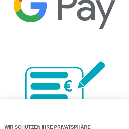
V
O
R
K
A
SSE