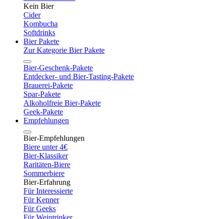
Kein Bier
Cider
Kombucha
Softdrinks
Bier Pakete
Zur Kategorie Bier Pakete
Bier-Geschenk-Pakete
Entdecker- und Bier-Tasting-Pakete
Brauerei-Pakete
Spar-Pakete
Alkoholfreie Bier-Pakete
Geek-Pakete
Empfehlungen
Bier-Empfehlungen
Biere unter 4€
Bier-Klassiker
Raritäten-Biere
Sommerbiere
Bier-Erfahrung
Für Interessierte
Für Kenner
Für Geeks
Für Weintrinker