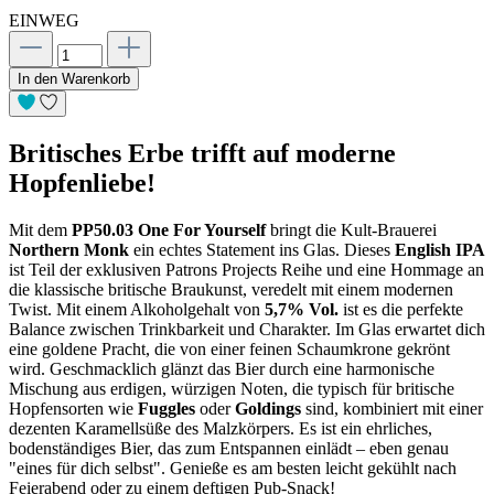
EINWEG
In den Warenkorb
Britisches Erbe trifft auf moderne
Hopfenliebe!
Mit dem
PP50.03 One For Yourself
bringt die Kult-Brauerei
Northern Monk
ein echtes Statement ins Glas. Dieses
English IPA
ist Teil der exklusiven Patrons Projects Reihe und eine Hommage an
die klassische britische Braukunst, veredelt mit einem modernen
Twist. Mit einem Alkoholgehalt von
5,7% Vol.
ist es die perfekte
Balance zwischen Trinkbarkeit und Charakter. Im Glas erwartet dich
eine goldene Pracht, die von einer feinen Schaumkrone gekrönt
wird. Geschmacklich glänzt das Bier durch eine harmonische
Mischung aus erdigen, würzigen Noten, die typisch für britische
Hopfensorten wie
Fuggles
oder
Goldings
sind, kombiniert mit einer
dezenten Karamellsüße des Malzkörpers. Es ist ein ehrliches,
bodenständiges Bier, das zum Entspannen einlädt – eben genau
"eines für dich selbst". Genieße es am besten leicht gekühlt nach
Feierabend oder zu einem deftigen Pub-Snack!