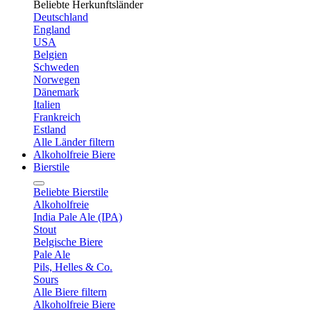
Beliebte Herkunftsländer
Deutschland
England
USA
Belgien
Schweden
Norwegen
Dänemark
Italien
Frankreich
Estland
Alle Länder filtern
Alkoholfreie Biere
Bierstile
Beliebte Bierstile
Alkoholfreie
India Pale Ale (IPA)
Stout
Belgische Biere
Pale Ale
Pils, Helles & Co.
Sours
Alle Biere filtern
Alkoholfreie Biere