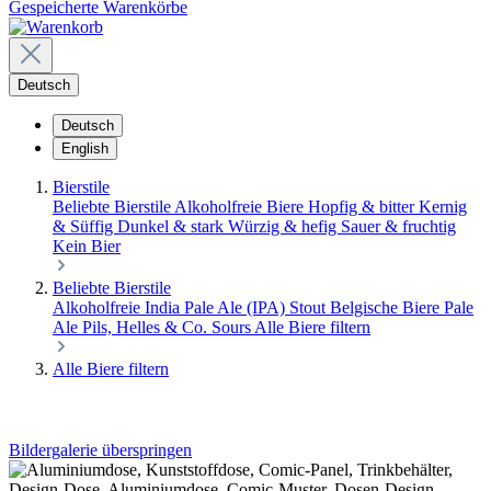
Gespeicherte Warenkörbe
Deutsch
Deutsch
English
Bierstile
Beliebte Bierstile
Alkoholfreie Biere
Hopfig & bitter
Kernig
& Süffig
Dunkel & stark
Würzig & hefig
Sauer & fruchtig
Kein Bier
Beliebte Bierstile
Alkoholfreie
India Pale Ale (IPA)
Stout
Belgische Biere
Pale
Ale
Pils, Helles & Co.
Sours
Alle Biere filtern
Alle Biere filtern
Bildergalerie überspringen