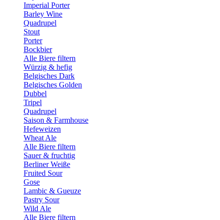
Imperial Porter
Barley Wine
Quadrupel
Stout
Porter
Bockbier
Alle Biere filtern
Würzig & hefig
Belgisches Dark
Belgisches Golden
Dubbel
Tripel
Quadrupel
Saison & Farmhouse
Hefeweizen
Wheat Ale
Alle Biere filtern
Sauer & fruchtig
Berliner Weiße
Fruited Sour
Gose
Lambic & Gueuze
Pastry Sour
Wild Ale
Alle Biere filtern