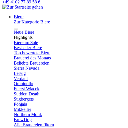
+49 4102 77 89 58 6
Biere
Zur Kategorie Biere
Neue Biere
Highlights
Biere im Sale
Bestseller Biere
Top bewertete Biere
Brauerei des Monats
Beliebte Brauereien
Sierra Nevada
Lervig
Verdant
Omnipollo
Fuerst Wiacek
Sudden Death
Stigbergets
Põhjala
Mikkeller
Northern Monk
BrewDog
Alle Brauereien filtern