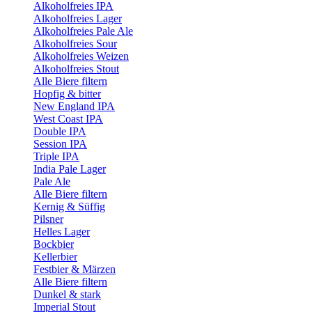
Alkoholfreies IPA
Alkoholfreies Lager
Alkoholfreies Pale Ale
Alkoholfreies Sour
Alkoholfreies Weizen
Alkoholfreies Stout
Alle Biere filtern
Hopfig & bitter
New England IPA
West Coast IPA
Double IPA
Session IPA
Triple IPA
India Pale Lager
Pale Ale
Alle Biere filtern
Kernig & Süffig
Pilsner
Helles Lager
Bockbier
Kellerbier
Festbier & Märzen
Alle Biere filtern
Dunkel & stark
Imperial Stout