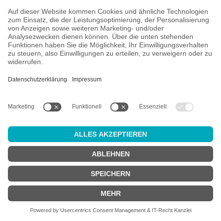
V
O
R
K
A
SSE
Versand