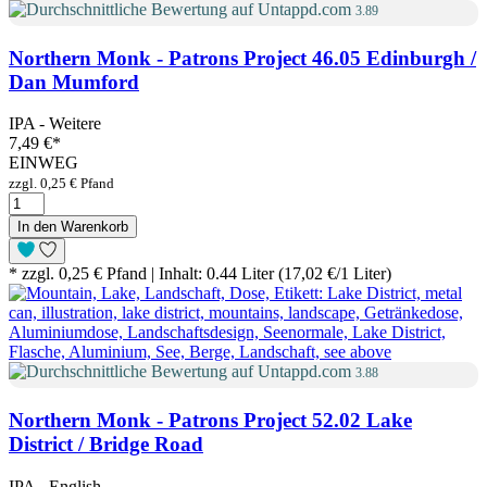
3.89
Northern Monk - Patrons Project 46.05 Edinburgh /
Dan Mumford
IPA - Weitere
7,49 €
*
EINWEG
zzgl. 0,25 € Pfand
In den Warenkorb
* zzgl. 0,25 € Pfand | Inhalt: 0.44 Liter (17,02 €/1 Liter)
3.88
Northern Monk - Patrons Project 52.02 Lake
District / Bridge Road
IPA - English