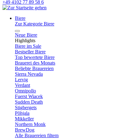
+49 4102 77 89 58 6
Biere
Zur Kategorie Biere
Neue Biere
Highlights
Biere im Sale
Bestseller Biere
Top bewertete Biere
Brauerei des Monats
Beliebte Brauereien
Sierra Nevada
Lervig
Verdant
Omnipollo
Fuerst Wiacek
Sudden Death
Stigbergets
Põhjala
Mikkeller
Northern Monk
BrewDog
Alle Brauereien filtern