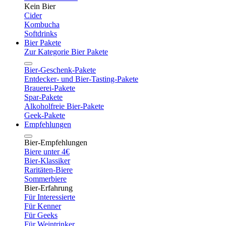
Kein Bier
Cider
Kombucha
Softdrinks
Bier Pakete
Zur Kategorie Bier Pakete
Bier-Geschenk-Pakete
Entdecker- und Bier-Tasting-Pakete
Brauerei-Pakete
Spar-Pakete
Alkoholfreie Bier-Pakete
Geek-Pakete
Empfehlungen
Bier-Empfehlungen
Biere unter 4€
Bier-Klassiker
Raritäten-Biere
Sommerbiere
Bier-Erfahrung
Für Interessierte
Für Kenner
Für Geeks
Für Weintrinker