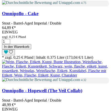
4.75
Omnipollo - Cake
Stout - Barrel-Aged Imperial / Double
64,89 €
*
EINWEG
zzgl. 0,25 € Pfand
In den Warenkorb
* zzgl. 0,25 € Pfand | Inhalt: 0.375 Liter (173,04 €/1 Liter)
4.32
Omnipollo - Hopewell (The Veil Collab)
Stout - Barrel-Aged Imperial / Double
48,99 €
*
EINWEG