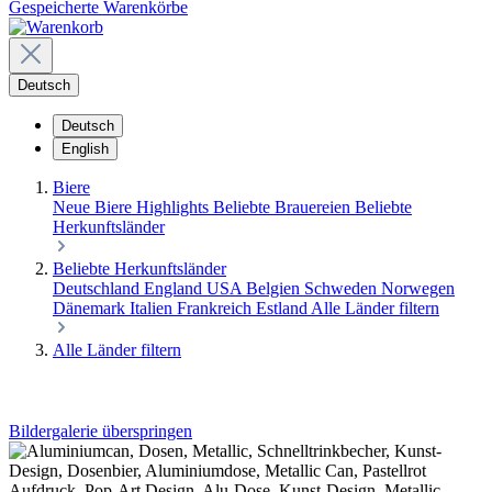
Gespeicherte Warenkörbe
Deutsch
Deutsch
English
Biere
Neue Biere
Highlights
Beliebte Brauereien
Beliebte
Herkunftsländer
Beliebte Herkunftsländer
Deutschland
England
USA
Belgien
Schweden
Norwegen
Dänemark
Italien
Frankreich
Estland
Alle Länder filtern
Alle Länder filtern
Bildergalerie überspringen