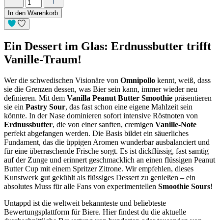
In den Warenkorb
Ein Dessert im Glas: Erdnussbutter trifft
Vanille-Traum!
Wer die schwedischen Visionäre von
Omnipollo
kennt, weiß, dass
sie die Grenzen dessen, was Bier sein kann, immer wieder neu
definieren. Mit dem
Vanilla Peanut Butter Smoothie
präsentieren
sie ein
Pastry Sour
, das fast schon eine eigene Mahlzeit sein
könnte. In der Nase dominieren sofort intensive Röstnoten von
Erdnussbutter
, die von einer sanften, cremigen
Vanille-Note
perfekt abgefangen werden. Die Basis bildet ein säuerliches
Fundament, das die üppigen Aromen wunderbar ausbalanciert und
für eine überraschende Frische sorgt. Es ist dickflüssig, fast samtig
auf der Zunge und erinnert geschmacklich an einen flüssigen Peanut
Butter Cup mit einem Spritzer Zitrone. Wir empfehlen, dieses
Kunstwerk gut gekühlt als flüssiges Dessert zu genießen – ein
absolutes Muss für alle Fans von experimentellen
Smoothie Sours
!
Untappd ist die weltweit bekannteste und beliebteste
Bewertungsplattform für Biere. Hier findest du die aktuelle