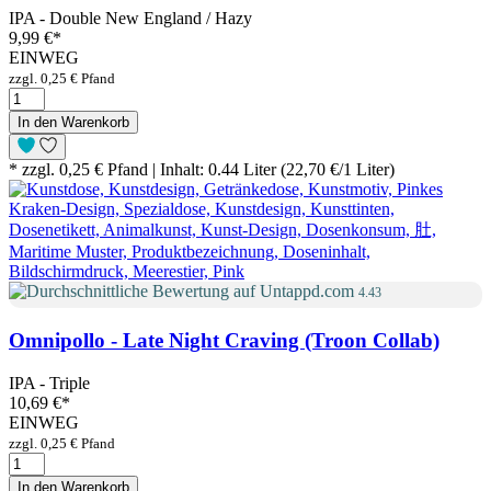
IPA - Double New England / Hazy
9,99 €
*
EINWEG
zzgl. 0,25 € Pfand
In den Warenkorb
* zzgl. 0,25 € Pfand | Inhalt: 0.44 Liter (22,70 €/1 Liter)
4.43
Omnipollo - Late Night Craving (Troon Collab)
IPA - Triple
10,69 €
*
EINWEG
zzgl. 0,25 € Pfand
In den Warenkorb