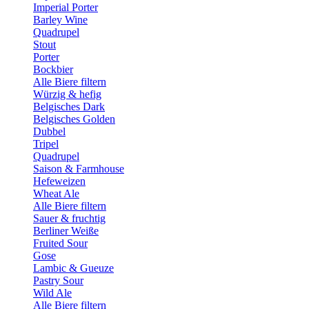
Imperial Porter
Barley Wine
Quadrupel
Stout
Porter
Bockbier
Alle Biere filtern
Würzig & hefig
Belgisches Dark
Belgisches Golden
Dubbel
Tripel
Quadrupel
Saison & Farmhouse
Hefeweizen
Wheat Ale
Alle Biere filtern
Sauer & fruchtig
Berliner Weiße
Fruited Sour
Gose
Lambic & Gueuze
Pastry Sour
Wild Ale
Alle Biere filtern