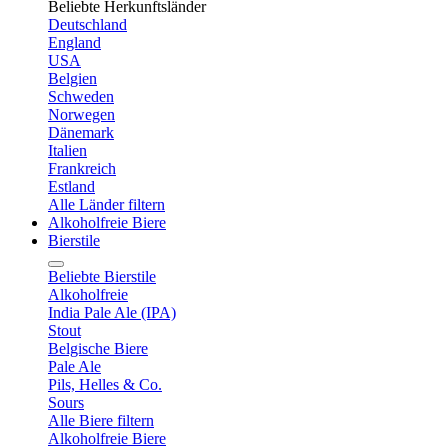
Beliebte Herkunftsländer
Deutschland
England
USA
Belgien
Schweden
Norwegen
Dänemark
Italien
Frankreich
Estland
Alle Länder filtern
Alkoholfreie Biere
Bierstile
Beliebte Bierstile
Alkoholfreie
India Pale Ale (IPA)
Stout
Belgische Biere
Pale Ale
Pils, Helles & Co.
Sours
Alle Biere filtern
Alkoholfreie Biere