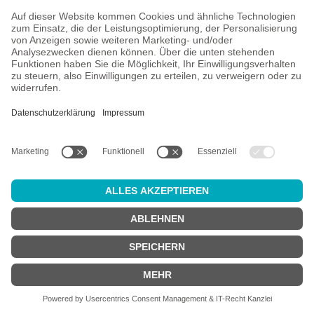
V
O
R
K
A
SSE
Versand