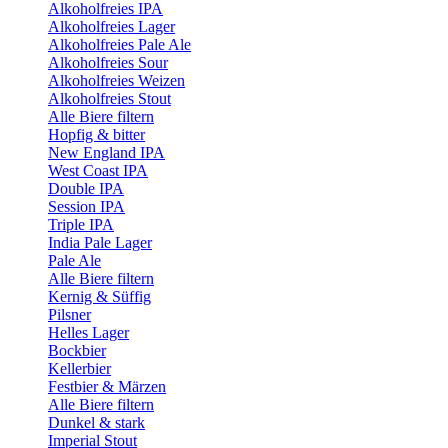
Alkoholfreies IPA
Alkoholfreies Lager
Alkoholfreies Pale Ale
Alkoholfreies Sour
Alkoholfreies Weizen
Alkoholfreies Stout
Alle Biere filtern
Hopfig & bitter
New England IPA
West Coast IPA
Double IPA
Session IPA
Triple IPA
India Pale Lager
Pale Ale
Alle Biere filtern
Kernig & Süffig
Pilsner
Helles Lager
Bockbier
Kellerbier
Festbier & Märzen
Alle Biere filtern
Dunkel & stark
Imperial Stout