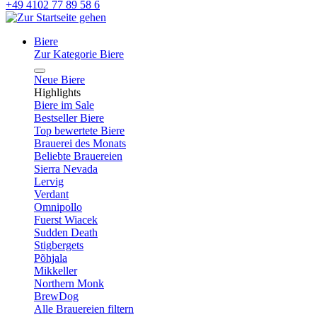
+49 4102 77 89 58 6
Biere
Zur Kategorie Biere
Neue Biere
Highlights
Biere im Sale
Bestseller Biere
Top bewertete Biere
Brauerei des Monats
Beliebte Brauereien
Sierra Nevada
Lervig
Verdant
Omnipollo
Fuerst Wiacek
Sudden Death
Stigbergets
Põhjala
Mikkeller
Northern Monk
BrewDog
Alle Brauereien filtern