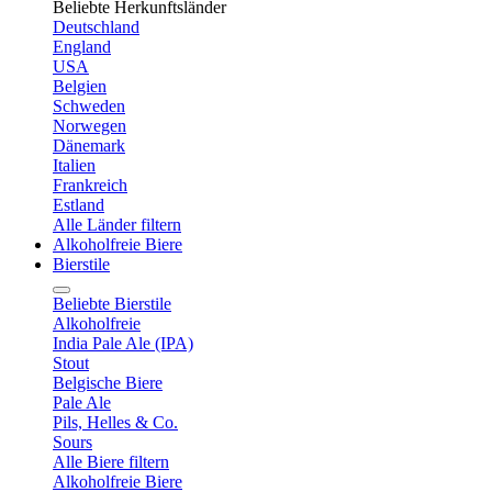
Beliebte Herkunftsländer
Deutschland
England
USA
Belgien
Schweden
Norwegen
Dänemark
Italien
Frankreich
Estland
Alle Länder filtern
Alkoholfreie Biere
Bierstile
Beliebte Bierstile
Alkoholfreie
India Pale Ale (IPA)
Stout
Belgische Biere
Pale Ale
Pils, Helles & Co.
Sours
Alle Biere filtern
Alkoholfreie Biere