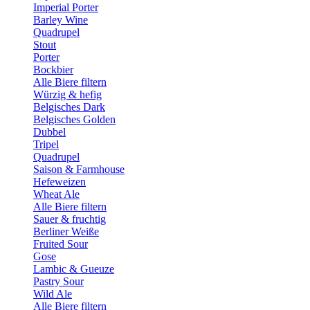
Imperial Porter
Barley Wine
Quadrupel
Stout
Porter
Bockbier
Alle Biere filtern
Würzig & hefig
Belgisches Dark
Belgisches Golden
Dubbel
Tripel
Quadrupel
Saison & Farmhouse
Hefeweizen
Wheat Ale
Alle Biere filtern
Sauer & fruchtig
Berliner Weiße
Fruited Sour
Gose
Lambic & Gueuze
Pastry Sour
Wild Ale
Alle Biere filtern