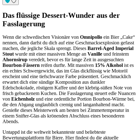
Das flüssige Dessert-Wunder aus der
Fasslagerung
Wenn die schwedischen Visionäre von
Omnipollo
ein Bier „Cake“
nennen, dann darfst du dich auf eine Geschmacksexplosion gefasst
machen, die jegliche Skala sprengt. Dieses
Barrel-Aged Imperial
Stout
wurde mit einer massiven Menge an
Vanille
und feinstem
Ahornsirup
veredelt, bevor es für lange Zeit in ausgesuchten
Bourbon-Fässern
reifen durfte. Mit massiven
15% Alkohol
ist es
ein echtes Schwergewicht, das im Glas dickflüssig wie Motoröl
erscheint und eine tiefschwarze Farbe präsentiert. Geschmacklich
erwartet dich eine sündige Komposition aus dunkler
Edelschokolade, röstigem Kaffee und der klebrig-süßen Note von
frisch gebackenem Kuchen. Die Fasslagerung steuert edle Nuancen
von
Eichenholz
und eine ordentliche Portion Bourbon-Wärme bei,
die den Abgang unglaublich cremig und langanhaltend macht.
Genieße dieses Meisterwerk am besten bei Zimmertemperatur in
einem Snifter-Glas als krönenden Abschluss eines besonderen
Abends.
Untappd ist die weltweit bekannteste und beliebteste
Bewertungsplattform für Biere. Hier findest du die aktuelle