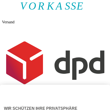
V
O
R
K
A
SSE
Versand