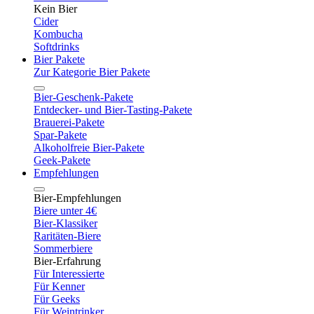
Kein Bier
Cider
Kombucha
Softdrinks
Bier Pakete
Zur Kategorie Bier Pakete
Bier-Geschenk-Pakete
Entdecker- und Bier-Tasting-Pakete
Brauerei-Pakete
Spar-Pakete
Alkoholfreie Bier-Pakete
Geek-Pakete
Empfehlungen
Bier-Empfehlungen
Biere unter 4€
Bier-Klassiker
Raritäten-Biere
Sommerbiere
Bier-Erfahrung
Für Interessierte
Für Kenner
Für Geeks
Für Weintrinker