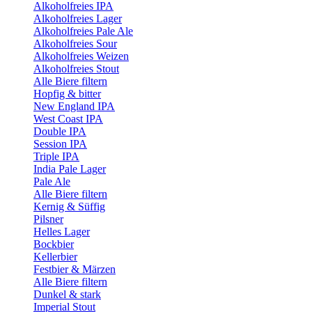
Alkoholfreies IPA
Alkoholfreies Lager
Alkoholfreies Pale Ale
Alkoholfreies Sour
Alkoholfreies Weizen
Alkoholfreies Stout
Alle Biere filtern
Hopfig & bitter
New England IPA
West Coast IPA
Double IPA
Session IPA
Triple IPA
India Pale Lager
Pale Ale
Alle Biere filtern
Kernig & Süffig
Pilsner
Helles Lager
Bockbier
Kellerbier
Festbier & Märzen
Alle Biere filtern
Dunkel & stark
Imperial Stout