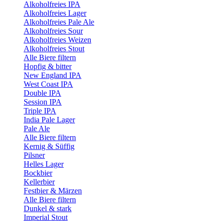
Alkoholfreies IPA
Alkoholfreies Lager
Alkoholfreies Pale Ale
Alkoholfreies Sour
Alkoholfreies Weizen
Alkoholfreies Stout
Alle Biere filtern
Hopfig & bitter
New England IPA
West Coast IPA
Double IPA
Session IPA
Triple IPA
India Pale Lager
Pale Ale
Alle Biere filtern
Kernig & Süffig
Pilsner
Helles Lager
Bockbier
Kellerbier
Festbier & Märzen
Alle Biere filtern
Dunkel & stark
Imperial Stout