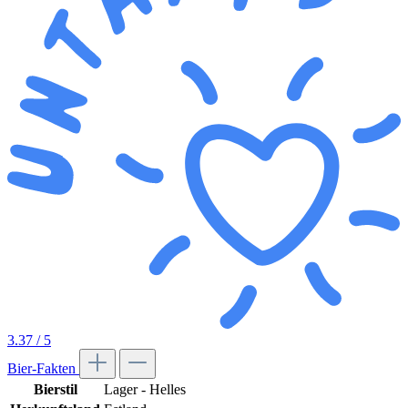
3.37
/ 5
Bier-Fakten
Bierstil
Lager - Helles