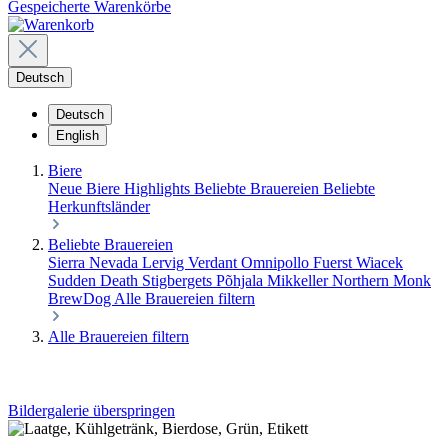
Gespeicherte Warenkörbe
Deutsch
Deutsch
English
Biere
Neue Biere
Highlights
Beliebte Brauereien
Beliebte
Herkunftsländer
Beliebte Brauereien
Sierra Nevada
Lervig
Verdant
Omnipollo
Fuerst Wiacek
Sudden Death
Stigbergets
Põhjala
Mikkeller
Northern Monk
BrewDog
Alle Brauereien filtern
Alle Brauereien filtern
Bildergalerie überspringen