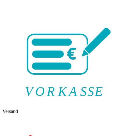
V
O
R
K
A
SSE
Versand