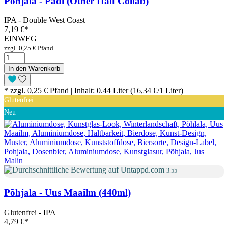
Põhjala - Padi (Other Half Collab)
IPA - Double West Coast
7,19 €
*
EINWEG
zzgl. 0,25 € Pfand
In den Warenkorb
* zzgl. 0,25 € Pfand | Inhalt: 0.44 Liter (16,34 €/1 Liter)
Glutenfrei
Neu
3.55
Põhjala - Uus Maailm (440ml)
Glutenfrei - IPA
4,79 €
*