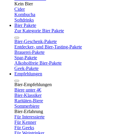
Kein Bier
Cider
Kombucha
Softdrinks
Bier Pakete
Zur Kategorie Bier Pakete
Bier-Geschenk-Pakete
Entdecker- und Bier-Tasting-Pakete
Brauerei-Pakete
Spar-Pakete
Alkoholfreie Bier-Pakete
Geek-Pakete
Empfehlungen
Bier-Empfehlungen
Biere unter 4€
Bier-Klassiker
Raritäten-Biere
Sommerbiere
Bier-Erfahrung
Für Interessierte
Für Kenner
Für Geeks
Für Weintrinker