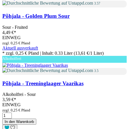
3.57
Põhjala - Golden Plum Sour
Sour - Fruited
4,49 €
*
EINWEG
zzgl. 0,25 € Pfand
Aktuell ausverkauft
* zzgl. 0,25 € Pfand | Inhalt: 0.33 Liter (13,61 €/1 Liter)
Alkoholfrei
3.5
Põhjala - Treeninglaager Vaarikas
Alkoholfrei - Sour
3,59 €
*
EINWEG
zzgl. 0,25 € Pfand
In den Warenkorb