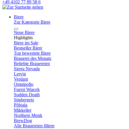
+49 4102 77 89 58 6
Biere
Zur Kategorie Biere
Neue Biere
Highlights
Biere im Sale
Bestseller Biere
Top bewertete Biere
Brauerei des Monats
Beliebte Brauereien
Sierra Nevada
Lervig
Verdant
Omnipollo
Fuerst Wiacek
Sudden Death
Stigbergets
Põhjala
Mikkeller
Northern Monk
BrewDog
Alle Brauereien filtern