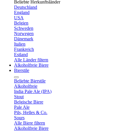
Beliebte Herkunftsländer
Deutschland
England
USA
Belgien
Schweden
Norwegen
Dänemark
Italien
Frankreich
Estland
Alle Länder filtern
Alkoholfreie Biere
Bierstile
Beliebte Bierstile
Alkoholfreie
India Pale Ale (IPA)
Stout
Belgische Biere
Pale Ale
Pils, Helles & Co.
Sours
Alle Biere filtern
Alkoholfreie Biere