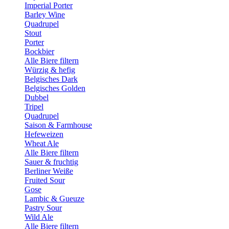
Imperial Porter
Barley Wine
Quadrupel
Stout
Porter
Bockbier
Alle Biere filtern
Würzig & hefig
Belgisches Dark
Belgisches Golden
Dubbel
Tripel
Quadrupel
Saison & Farmhouse
Hefeweizen
Wheat Ale
Alle Biere filtern
Sauer & fruchtig
Berliner Weiße
Fruited Sour
Gose
Lambic & Gueuze
Pastry Sour
Wild Ale
Alle Biere filtern