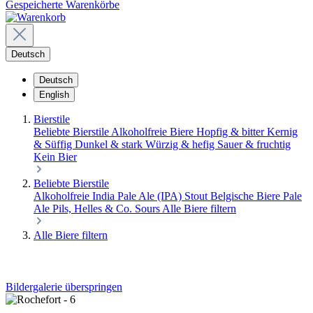
Gespeicherte Warenkörbe
Deutsch
Deutsch
English
Bierstile
Beliebte Bierstile
Alkoholfreie Biere
Hopfig & bitter
Kernig
& Süffig
Dunkel & stark
Würzig & hefig
Sauer & fruchtig
Kein Bier
Beliebte Bierstile
Alkoholfreie
India Pale Ale (IPA)
Stout
Belgische Biere
Pale
Ale
Pils, Helles & Co.
Sours
Alle Biere filtern
Alle Biere filtern
Bildergalerie überspringen