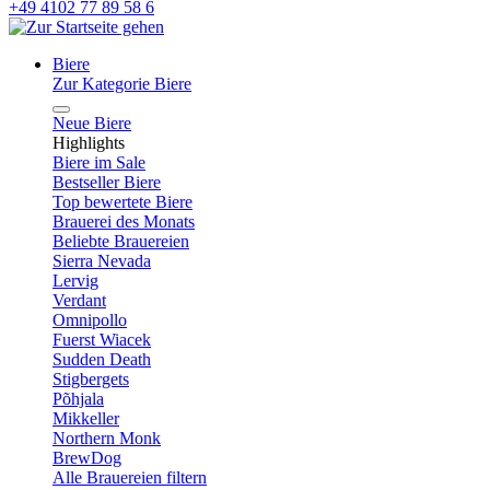
+49 4102 77 89 58 6
Biere
Zur Kategorie Biere
Neue Biere
Highlights
Biere im Sale
Bestseller Biere
Top bewertete Biere
Brauerei des Monats
Beliebte Brauereien
Sierra Nevada
Lervig
Verdant
Omnipollo
Fuerst Wiacek
Sudden Death
Stigbergets
Põhjala
Mikkeller
Northern Monk
BrewDog
Alle Brauereien filtern