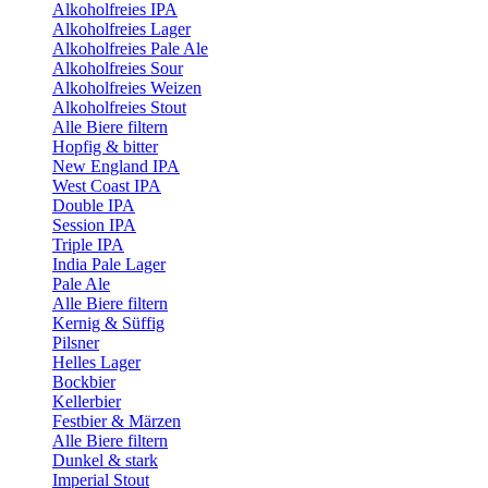
Alkoholfreies IPA
Alkoholfreies Lager
Alkoholfreies Pale Ale
Alkoholfreies Sour
Alkoholfreies Weizen
Alkoholfreies Stout
Alle Biere filtern
Hopfig & bitter
New England IPA
West Coast IPA
Double IPA
Session IPA
Triple IPA
India Pale Lager
Pale Ale
Alle Biere filtern
Kernig & Süffig
Pilsner
Helles Lager
Bockbier
Kellerbier
Festbier & Märzen
Alle Biere filtern
Dunkel & stark
Imperial Stout