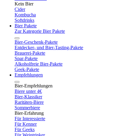
Kein Bier
Cider
Kombucha
Softdrinks
Bier Pakete
Zur Kategorie Bier Pakete
Bier-Geschenk-Pakete
Entdecker- und Bier-Tasting-Pakete
Brauerei-Pakete
Spar-Pakete
Alkoholfreie Bier-Pakete
Geek-Pakete
Empfehlungen
Bier-Empfehlungen
Biere unter 4€
Bier-Klassiker
Raritäten-Biere
Sommerbiere
Bier-Erfahrung
Für Interessierte
Für Kenner
Für Geeks
Für Weintrinker