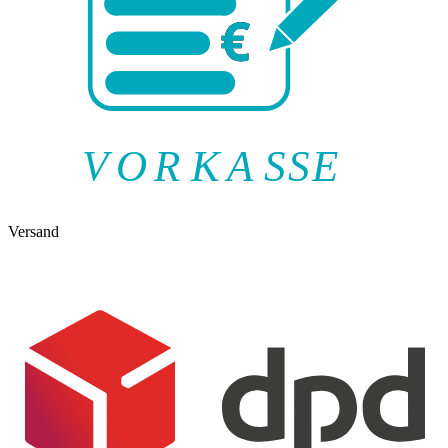
V
O
R
K
A
SSE
Versand