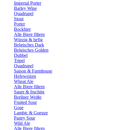
Imperial Porter
Barley Wine
Quadrupel
Stout
Porter
Bockbier
Alle Biere filtern
Würzig & hefig
Belgisches Dark
Belgisches Golden
Dubbel
Tripel
Quadrupel
Saison & Farmhouse
Hefeweizen
Wheat Ale
Alle Biere filtern
Sauer & fruchtig
Berliner Weiße
Fruited Sour
Gose
Lambic & Gueuze
Pastry Sour
Wild Ale
Alle Biere filtern