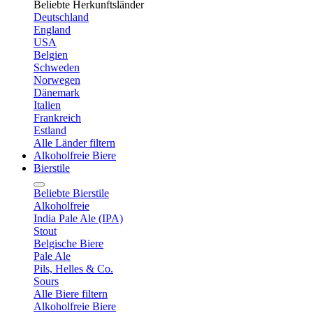
Beliebte Herkunftsländer
Deutschland
England
USA
Belgien
Schweden
Norwegen
Dänemark
Italien
Frankreich
Estland
Alle Länder filtern
Alkoholfreie Biere
Bierstile
Beliebte Bierstile
Alkoholfreie
India Pale Ale (IPA)
Stout
Belgische Biere
Pale Ale
Pils, Helles & Co.
Sours
Alle Biere filtern
Alkoholfreie Biere