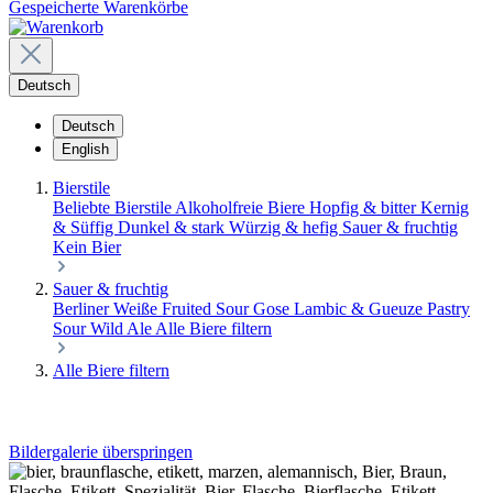
Gespeicherte Warenkörbe
Deutsch
Deutsch
English
Bierstile
Beliebte Bierstile
Alkoholfreie Biere
Hopfig & bitter
Kernig
& Süffig
Dunkel & stark
Würzig & hefig
Sauer & fruchtig
Kein Bier
Sauer & fruchtig
Berliner Weiße
Fruited Sour
Gose
Lambic & Gueuze
Pastry
Sour
Wild Ale
Alle Biere filtern
Alle Biere filtern
Bildergalerie überspringen