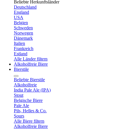
Beliebte Herkunftsländer
Deutschland
England
USA
Belgien
Schweden
Norwegen
Dänemark
Italien
Frankreich
Estland
Alle Länder filtern
Alkoholfreie Biere
Bierstile
Beliebte Bierstile
Alkoholfreie
India Pale Ale (IPA)
Stout
Belgische Biere
Pale Ale
Pils, Helles & Co.
Sours
Alle Biere filtern
Alkoholfreie Biere