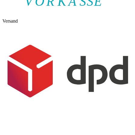
V
O
R
K
A
SSE
Versand