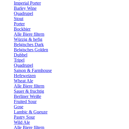
Imperial Porter
Barley Wine
Quadrupel
Stout
Porter
Bockbier
Alle Biere filtern
Würzig & hefig
Belgisches Dark
Belgisches Golden
Dubbel
Tripel
Quadrupel
Saison & Farmhouse
Hefeweizen
Wheat Ale
Alle Biere filtern
Sauer & fruchtig
Berliner Weiße
Fruited Sour
Gose
Lambic & Gueuze
Pastry Sour
Wild Ale
Alle Biere filtern