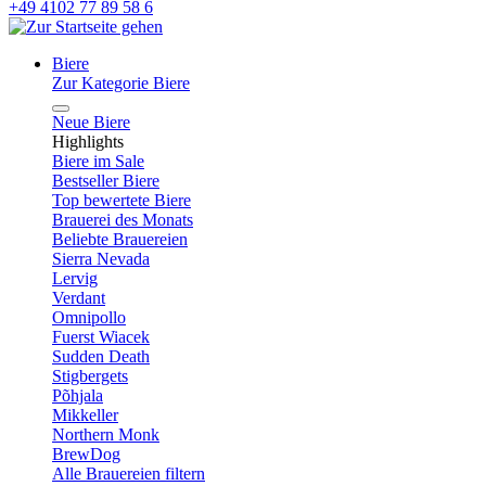
+49 4102 77 89 58 6
Biere
Zur Kategorie Biere
Neue Biere
Highlights
Biere im Sale
Bestseller Biere
Top bewertete Biere
Brauerei des Monats
Beliebte Brauereien
Sierra Nevada
Lervig
Verdant
Omnipollo
Fuerst Wiacek
Sudden Death
Stigbergets
Põhjala
Mikkeller
Northern Monk
BrewDog
Alle Brauereien filtern