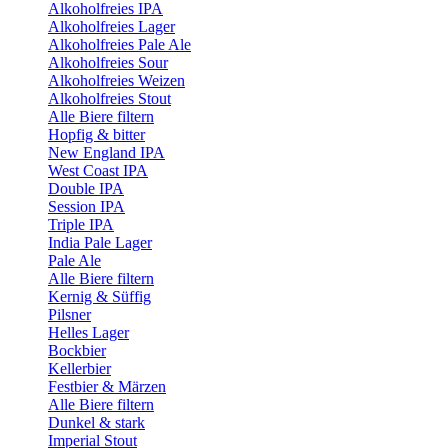
Alkoholfreies IPA
Alkoholfreies Lager
Alkoholfreies Pale Ale
Alkoholfreies Sour
Alkoholfreies Weizen
Alkoholfreies Stout
Alle Biere filtern
Hopfig & bitter
New England IPA
West Coast IPA
Double IPA
Session IPA
Triple IPA
India Pale Lager
Pale Ale
Alle Biere filtern
Kernig & Süffig
Pilsner
Helles Lager
Bockbier
Kellerbier
Festbier & Märzen
Alle Biere filtern
Dunkel & stark
Imperial Stout