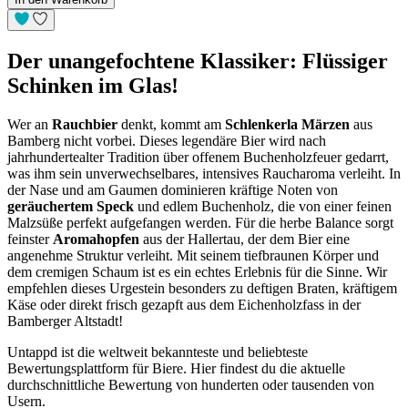
Der unangefochtene Klassiker: Flüssiger
Schinken im Glas!
Wer an
Rauchbier
denkt, kommt am
Schlenkerla Märzen
aus
Bamberg nicht vorbei. Dieses legendäre Bier wird nach
jahrhundertealter Tradition über offenem Buchenholzfeuer gedarrt,
was ihm sein unverwechselbares, intensives Raucharoma verleiht. In
der Nase und am Gaumen dominieren kräftige Noten von
geräuchertem Speck
und edlem Buchenholz, die von einer feinen
Malzsüße perfekt aufgefangen werden. Für die herbe Balance sorgt
feinster
Aromahopfen
aus der Hallertau, der dem Bier eine
angenehme Struktur verleiht. Mit seinem tiefbraunen Körper und
dem cremigen Schaum ist es ein echtes Erlebnis für die Sinne. Wir
empfehlen dieses Urgestein besonders zu deftigen Braten, kräftigem
Käse oder direkt frisch gezapft aus dem Eichenholzfass in der
Bamberger Altstadt!
Untappd ist die weltweit bekannteste und beliebteste
Bewertungsplattform für Biere. Hier findest du die aktuelle
durchschnittliche Bewertung von hunderten oder tausenden von
Usern.