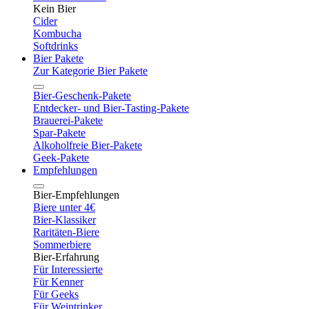
Kein Bier
Cider
Kombucha
Softdrinks
Bier Pakete
Zur Kategorie Bier Pakete
Bier-Geschenk-Pakete
Entdecker- und Bier-Tasting-Pakete
Brauerei-Pakete
Spar-Pakete
Alkoholfreie Bier-Pakete
Geek-Pakete
Empfehlungen
Bier-Empfehlungen
Biere unter 4€
Bier-Klassiker
Raritäten-Biere
Sommerbiere
Bier-Erfahrung
Für Interessierte
Für Kenner
Für Geeks
Für Weintrinker