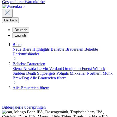
Gespeicherte Warenkörbe
Deutsch
Deutsch
English
Biere
Neue Biere
Highlights
Beliebte Brauereien
Beliebte
Herkunftsländer
Beliebte Brauereien
Sierra Nevada
Lervig
Verdant
Omnipollo
Fuerst Wiacek
Sudden Death
Stigbergets
Põhjala
Mikkeller
Northern Monk
BrewDog
Alle Brauereien filtern
Alle Brauereien filtern
Bildergalerie überspringen