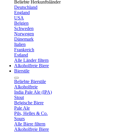
Beliebte Herkunftsländer
Deutschland
England
USA
Belgien
Schweden
Norwegen
Dänemark
Italien
Frankreich
Estland
Alle Länder filtern
Alkoholfreie Biere
Bierstile
Beliebte Bierstile
Alkoholfreie
India Pale Ale (IPA)
Stout
Belgische Biere
Pale Ale
Pils, Helles & Co.
Sours
Alle Biere filtern
Alkoholfreie Biere