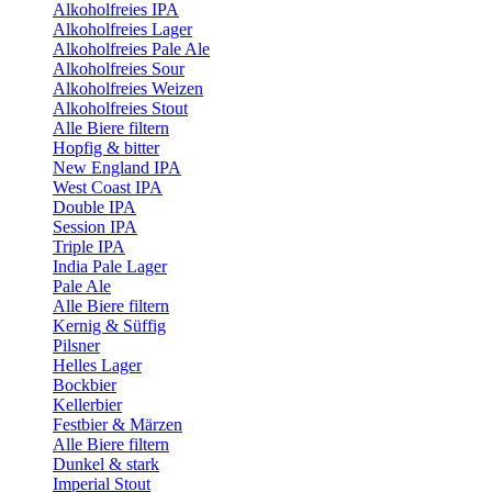
Alkoholfreies IPA
Alkoholfreies Lager
Alkoholfreies Pale Ale
Alkoholfreies Sour
Alkoholfreies Weizen
Alkoholfreies Stout
Alle Biere filtern
Hopfig & bitter
New England IPA
West Coast IPA
Double IPA
Session IPA
Triple IPA
India Pale Lager
Pale Ale
Alle Biere filtern
Kernig & Süffig
Pilsner
Helles Lager
Bockbier
Kellerbier
Festbier & Märzen
Alle Biere filtern
Dunkel & stark
Imperial Stout