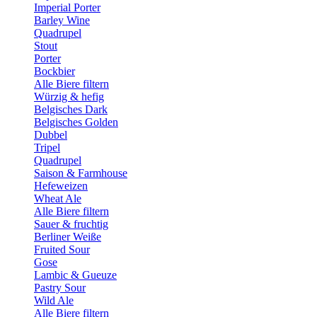
Imperial Porter
Barley Wine
Quadrupel
Stout
Porter
Bockbier
Alle Biere filtern
Würzig & hefig
Belgisches Dark
Belgisches Golden
Dubbel
Tripel
Quadrupel
Saison & Farmhouse
Hefeweizen
Wheat Ale
Alle Biere filtern
Sauer & fruchtig
Berliner Weiße
Fruited Sour
Gose
Lambic & Gueuze
Pastry Sour
Wild Ale
Alle Biere filtern