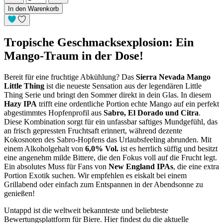
In den Warenkorb
Tropische Geschmacksexplosion: Ein
Mango-Traum in der Dose!
Bereit für eine fruchtige Abkühlung? Das
Sierra Nevada Mango
Little Thing
ist die neueste Sensation aus der legendären Little
Thing Serie und bringt den Sommer direkt in dein Glas. In diesem
Hazy IPA
trifft eine ordentliche Portion echte Mango auf ein perfekt
abgestimmtes Hopfenprofil aus
Sabro, El Dorado und Citra
.
Diese Kombination sorgt für ein unfassbar saftiges Mundgefühl, das
an frisch gepressten Fruchtsaft erinnert, während dezente
Kokosnoten des Sabro-Hopfens das Urlaubsfeeling abrunden. Mit
einem Alkoholgehalt von
6,0% Vol.
ist es herrlich süffig und besitzt
eine angenehm milde Bittere, die den Fokus voll auf die Frucht legt.
Ein absolutes Muss für Fans von
New England IPAs
, die eine extra
Portion Exotik suchen. Wir empfehlen es eiskalt bei einem
Grillabend oder einfach zum Entspannen in der Abendsonne zu
genießen!
Untappd ist die weltweit bekannteste und beliebteste
Bewertungsplattform für Biere. Hier findest du die aktuelle