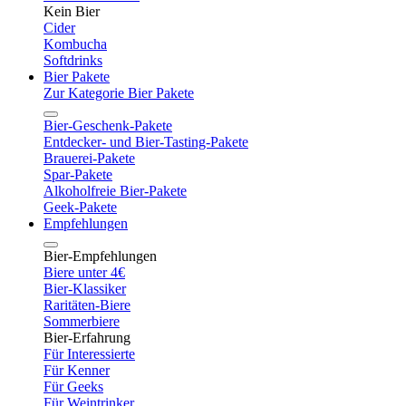
Kein Bier
Cider
Kombucha
Softdrinks
Bier Pakete
Zur Kategorie Bier Pakete
Bier-Geschenk-Pakete
Entdecker- und Bier-Tasting-Pakete
Brauerei-Pakete
Spar-Pakete
Alkoholfreie Bier-Pakete
Geek-Pakete
Empfehlungen
Bier-Empfehlungen
Biere unter 4€
Bier-Klassiker
Raritäten-Biere
Sommerbiere
Bier-Erfahrung
Für Interessierte
Für Kenner
Für Geeks
Für Weintrinker