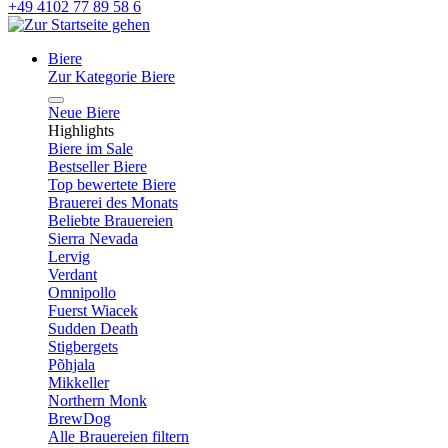
+49 4102 77 89 58 6
Biere
Zur Kategorie Biere
Neue Biere
Highlights
Biere im Sale
Bestseller Biere
Top bewertete Biere
Brauerei des Monats
Beliebte Brauereien
Sierra Nevada
Lervig
Verdant
Omnipollo
Fuerst Wiacek
Sudden Death
Stigbergets
Põhjala
Mikkeller
Northern Monk
BrewDog
Alle Brauereien filtern