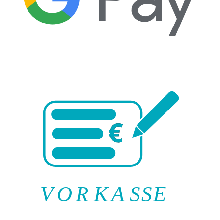
V
O
R
K
A
SSE