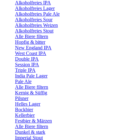
Alkoholfreies IPA
Alkoholfreies Lager
Alkoholfreies Pale Ale
Alkoholfreies Sour
Alkoholfreies Weizen
Alkoholfreies Stout
Alle Biere filtern
Hopfig & bitter
New England IPA
West Coast IPA
Double IPA
Session IPA
Triple IPA
India Pale Lager
Pale Ale
Alle Biere filtern
Kernig & Süffig
Pilsner
Helles Lager
Bockbier
Kellerbier
Festbier & Märzen
Alle Biere filtern
Dunkel & stark
Imperial Stout