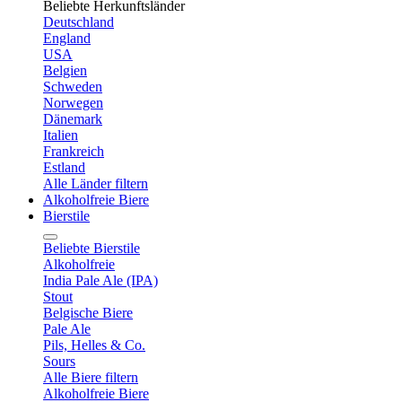
Beliebte Herkunftsländer
Deutschland
England
USA
Belgien
Schweden
Norwegen
Dänemark
Italien
Frankreich
Estland
Alle Länder filtern
Alkoholfreie Biere
Bierstile
Beliebte Bierstile
Alkoholfreie
India Pale Ale (IPA)
Stout
Belgische Biere
Pale Ale
Pils, Helles & Co.
Sours
Alle Biere filtern
Alkoholfreie Biere