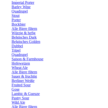
Imperial Porter
Barley Wine
Quadrupel
Stout
Porter
Bockbier
Alle Biere filtern
Würzig & hefig
Belgisches Dark
Belgisches Golden
Dubbel
Tripel
Quadrupel
Saison & Farmhouse
Hefeweizen
Wheat Ale
Alle Biere filtern
Sauer & fruchtig
Berliner Weiße
Fruited Sour
Gose
Lambic & Gueuze
Pastry Sour
Wild Ale
Alle Biere filtern