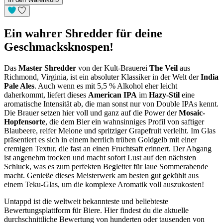
Ein wahrer Shredder für deine
Geschmacksknospen!
Das
Master Shredder
von der Kult-Brauerei
The Veil
aus
Richmond, Virginia, ist ein absoluter Klassiker in der Welt der
India
Pale Ales
. Auch wenn es mit 5,5 % Alkohol eher leicht
daherkommt, liefert dieses
American IPA
im
Hazy-Stil
eine
aromatische Intensität ab, die man sonst nur von Double IPAs kennt.
Die Brauer setzen hier voll und ganz auf die Power der
Mosaic-
Hopfensorte
, die dem Bier ein wahnsinniges Profil von saftiger
Blaubeere, reifer Melone und spritziger Grapefruit verleiht. Im Glas
präsentiert es sich in einem herrlich trüben Goldgelb mit einer
cremigen Textur, die fast an einen Fruchtsaft erinnert. Der Abgang
ist angenehm trocken und macht sofort Lust auf den nächsten
Schluck, was es zum perfekten Begleiter für laue Sommerabende
macht. Genieße dieses Meisterwerk am besten gut gekühlt aus
einem Teku-Glas, um die komplexe Aromatik voll auszukosten!
Untappd ist die weltweit bekannteste und beliebteste
Bewertungsplattform für Biere. Hier findest du die aktuelle
durchschnittliche Bewertung von hunderten oder tausenden von