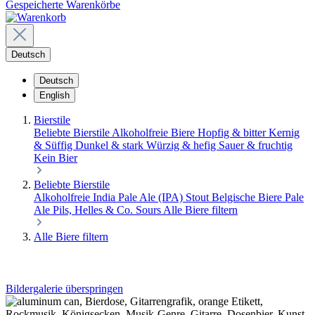
Gespeicherte Warenkörbe
Deutsch
Deutsch
English
Bierstile
Beliebte Bierstile
Alkoholfreie Biere
Hopfig & bitter
Kernig
& Süffig
Dunkel & stark
Würzig & hefig
Sauer & fruchtig
Kein Bier
Beliebte Bierstile
Alkoholfreie
India Pale Ale (IPA)
Stout
Belgische Biere
Pale
Ale
Pils, Helles & Co.
Sours
Alle Biere filtern
Alle Biere filtern
Bildergalerie überspringen