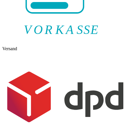
V
O
R
K
A
SSE
Versand