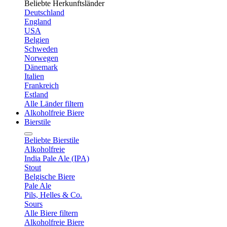
Beliebte Herkunftsländer
Deutschland
England
USA
Belgien
Schweden
Norwegen
Dänemark
Italien
Frankreich
Estland
Alle Länder filtern
Alkoholfreie Biere
Bierstile
Beliebte Bierstile
Alkoholfreie
India Pale Ale (IPA)
Stout
Belgische Biere
Pale Ale
Pils, Helles & Co.
Sours
Alle Biere filtern
Alkoholfreie Biere