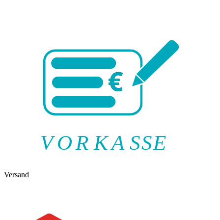
V
O
R
K
A
SSE
Versand