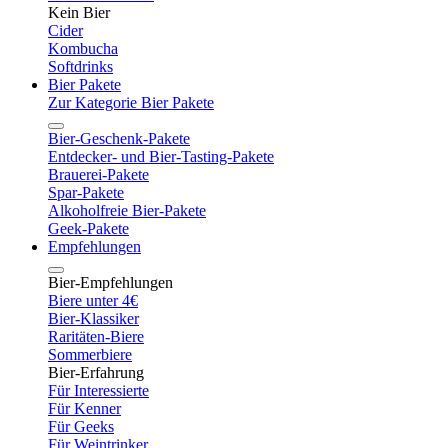
Kein Bier
Cider
Kombucha
Softdrinks
Bier Pakete
Zur Kategorie Bier Pakete
Bier-Geschenk-Pakete
Entdecker- und Bier-Tasting-Pakete
Brauerei-Pakete
Spar-Pakete
Alkoholfreie Bier-Pakete
Geek-Pakete
Empfehlungen
Bier-Empfehlungen
Biere unter 4€
Bier-Klassiker
Raritäten-Biere
Sommerbiere
Bier-Erfahrung
Für Interessierte
Für Kenner
Für Geeks
Für Weintrinker