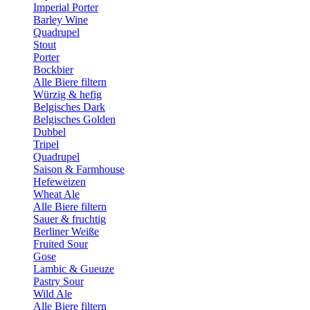
Imperial Porter
Barley Wine
Quadrupel
Stout
Porter
Bockbier
Alle Biere filtern
Würzig & hefig
Belgisches Dark
Belgisches Golden
Dubbel
Tripel
Quadrupel
Saison & Farmhouse
Hefeweizen
Wheat Ale
Alle Biere filtern
Sauer & fruchtig
Berliner Weiße
Fruited Sour
Gose
Lambic & Gueuze
Pastry Sour
Wild Ale
Alle Biere filtern