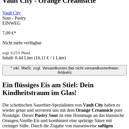
Vault City - Orange Creamsicle
Vault City
Sour - Pastry
EINWEG
7,09 €
*
Nicht mehr verfügbar
zzgl. 0,25 € Pfand
Inhalt:
0.44 Liter
(16,11 € / 1 Liter)
* inkl. MwSt. zzgl. Versandkosten (bei nicht versandkostenfreien
Artikeln)
Ein flüssiges Eis am Stiel: Dein
Kindheitstraum im Glas!
Die schottischen Sauerbier-Spezialisten von
Vault City
haben es
wieder getan und servieren uns mit dem
Orange Creamsicle
pure
Nostalgie. Dieser
Pastry Sour
ist eine Hommage an das klassische
Orangen-Vanille-Eis und kombiniert eine spritzige Säure mit
cremiger Süße. Durch die Zugabe von massenweise
saftigen