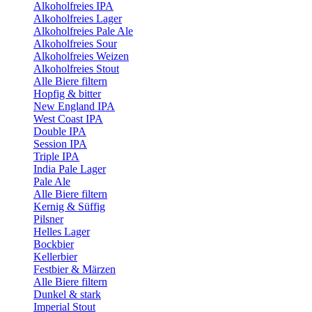
Alkoholfreies IPA
Alkoholfreies Lager
Alkoholfreies Pale Ale
Alkoholfreies Sour
Alkoholfreies Weizen
Alkoholfreies Stout
Alle Biere filtern
Hopfig & bitter
New England IPA
West Coast IPA
Double IPA
Session IPA
Triple IPA
India Pale Lager
Pale Ale
Alle Biere filtern
Kernig & Süffig
Pilsner
Helles Lager
Bockbier
Kellerbier
Festbier & Märzen
Alle Biere filtern
Dunkel & stark
Imperial Stout