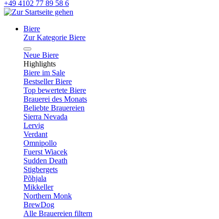
+49 4102 77 89 58 6
Biere
Zur Kategorie Biere
Neue Biere
Highlights
Biere im Sale
Bestseller Biere
Top bewertete Biere
Brauerei des Monats
Beliebte Brauereien
Sierra Nevada
Lervig
Verdant
Omnipollo
Fuerst Wiacek
Sudden Death
Stigbergets
Põhjala
Mikkeller
Northern Monk
BrewDog
Alle Brauereien filtern