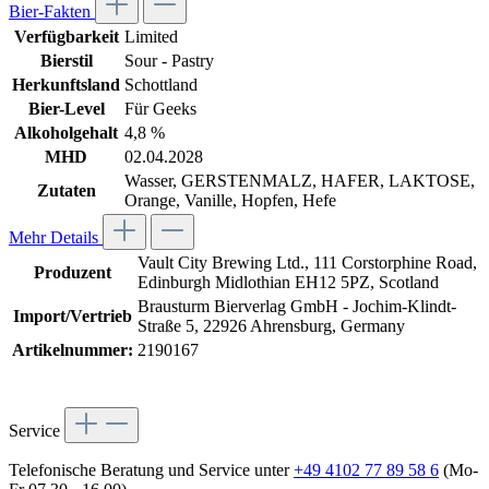
Bier-Fakten
Verfügbarkeit
Limited
Bierstil
Sour - Pastry
Herkunftsland
Schottland
Bier-Level
Für Geeks
Alkoholgehalt
4,8 %
MHD
02.04.2028
Wasser, GERSTENMALZ, HAFER, LAKTOSE,
Zutaten
Orange, Vanille, Hopfen, Hefe
Mehr Details
Vault City Brewing Ltd., 111 Corstorphine Road,
Produzent
Edinburgh Midlothian EH12 5PZ, Scotland
Brausturm Bierverlag GmbH - Jochim-Klindt-
Import/Vertrieb
Straße 5, 22926 Ahrensburg, Germany
Artikelnummer:
2190167
Service
Telefonische Beratung und Service unter
+49 4102 77 89 58 6
(Mo-