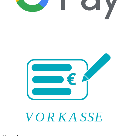
V
O
R
K
A
SSE