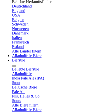
Beliebte Herkunftsländer
Deutschland
England
USA
Belgien
Schweden
Norwegen
Dänemark
Italien
Frankreich
Estland
Alle Länder filtern
Alkoholfreie Biere
Bierstile
Beliebte Bierstile
Alkoholfreie
India Pale Ale (IPA)
Stout
Belgische Biere
Pale Ale
Pils, Helles & Co.
Sours
Alle Biere filtern
Alkoholfreie Biere