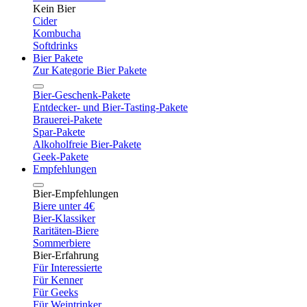
Kein Bier
Cider
Kombucha
Softdrinks
Bier Pakete
Zur Kategorie Bier Pakete
Bier-Geschenk-Pakete
Entdecker- und Bier-Tasting-Pakete
Brauerei-Pakete
Spar-Pakete
Alkoholfreie Bier-Pakete
Geek-Pakete
Empfehlungen
Bier-Empfehlungen
Biere unter 4€
Bier-Klassiker
Raritäten-Biere
Sommerbiere
Bier-Erfahrung
Für Interessierte
Für Kenner
Für Geeks
Für Weintrinker