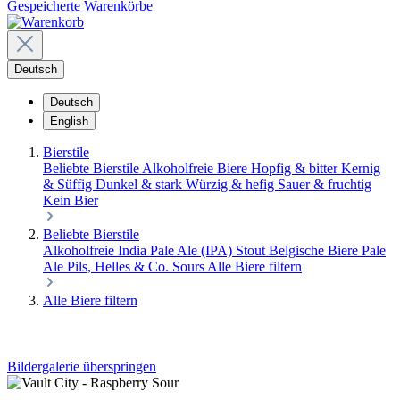
Gespeicherte Warenkörbe
Deutsch
Deutsch
English
Bierstile
Beliebte Bierstile
Alkoholfreie Biere
Hopfig & bitter
Kernig
& Süffig
Dunkel & stark
Würzig & hefig
Sauer & fruchtig
Kein Bier
Beliebte Bierstile
Alkoholfreie
India Pale Ale (IPA)
Stout
Belgische Biere
Pale
Ale
Pils, Helles & Co.
Sours
Alle Biere filtern
Alle Biere filtern
Bildergalerie überspringen