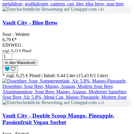
3.81
Vault City - Blue Brew
Sour - Weitere
6,79 €
*
EINWEG
zzgl. 0,25 € Pfand
In den Warenkorb
* zzgl. 0,25 € Pfand | Inhalt: 0.44 Liter (15,43 €/1 Liter)
4.23
Vault City - Double Scoop Mango, Pineapple,
Passionfruit Vegan Sorbet
Sour - Fruited