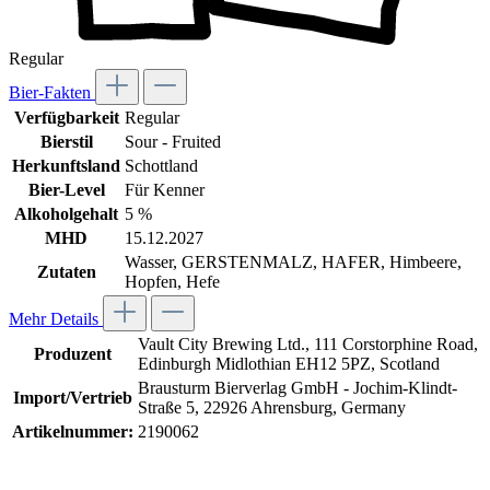
Regular
Bier-Fakten
Verfügbarkeit
Regular
Bierstil
Sour - Fruited
Herkunftsland
Schottland
Bier-Level
Für Kenner
Alkoholgehalt
5 %
MHD
15.12.2027
Wasser, GERSTENMALZ, HAFER, Himbeere,
Zutaten
Hopfen, Hefe
Mehr Details
Vault City Brewing Ltd., 111 Corstorphine Road,
Produzent
Edinburgh Midlothian EH12 5PZ, Scotland
Brausturm Bierverlag GmbH - Jochim-Klindt-
Import/Vertrieb
Straße 5, 22926 Ahrensburg, Germany
Artikelnummer:
2190062