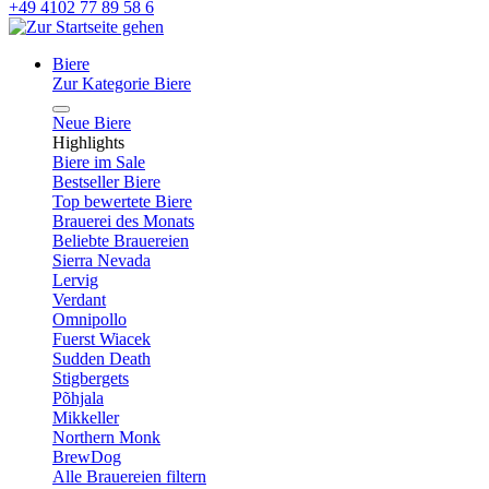
+49 4102 77 89 58 6
Biere
Zur Kategorie Biere
Neue Biere
Highlights
Biere im Sale
Bestseller Biere
Top bewertete Biere
Brauerei des Monats
Beliebte Brauereien
Sierra Nevada
Lervig
Verdant
Omnipollo
Fuerst Wiacek
Sudden Death
Stigbergets
Põhjala
Mikkeller
Northern Monk
BrewDog
Alle Brauereien filtern