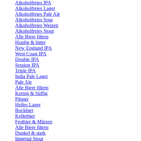
Alkoholfreies IPA
Alkoholfreies Lager
Alkoholfreies Pale Ale
Alkoholfreies Sour
Alkoholfreies Weizen
Alkoholfreies Stout
Alle Biere filtern
Hopfig & bitter
New England IPA
West Coast IPA
Double IPA
Session IPA
Triple IPA
India Pale Lager
Pale Ale
Alle Biere filtern
Kernig & Süffig
Pilsner
Helles Lager
Bockbier
Kellerbier
Festbier & Märzen
Alle Biere filtern
Dunkel & stark
Imperial Stout