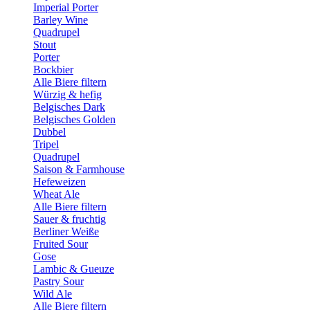
Imperial Porter
Barley Wine
Quadrupel
Stout
Porter
Bockbier
Alle Biere filtern
Würzig & hefig
Belgisches Dark
Belgisches Golden
Dubbel
Tripel
Quadrupel
Saison & Farmhouse
Hefeweizen
Wheat Ale
Alle Biere filtern
Sauer & fruchtig
Berliner Weiße
Fruited Sour
Gose
Lambic & Gueuze
Pastry Sour
Wild Ale
Alle Biere filtern