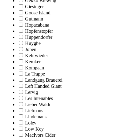
Gekko Brewing
Giesinger
Goose Island
Gutmann
Hopacabana
Hopfenstopfer
Huppendorfer
Huyghe
Jopen
Kehrwieder
Kemker
Kompaan
La Trappe
Landgang Brauerei
Left Handed Giant
Lervig
Les Intenables
Lieber Waldi
Liefmans
Lindemans
Lolev
Low Key
MacIvors Cider