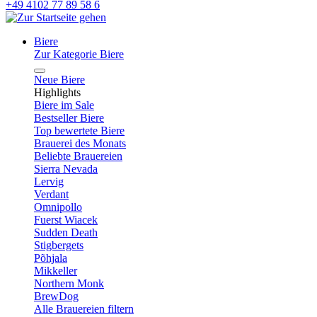
+49 4102 77 89 58 6
Biere
Zur Kategorie Biere
Neue Biere
Highlights
Biere im Sale
Bestseller Biere
Top bewertete Biere
Brauerei des Monats
Beliebte Brauereien
Sierra Nevada
Lervig
Verdant
Omnipollo
Fuerst Wiacek
Sudden Death
Stigbergets
Põhjala
Mikkeller
Northern Monk
BrewDog
Alle Brauereien filtern