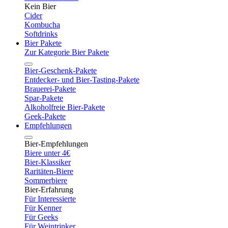
Kein Bier
Cider
Kombucha
Softdrinks
Bier Pakete
Zur Kategorie Bier Pakete
Bier-Geschenk-Pakete
Entdecker- und Bier-Tasting-Pakete
Brauerei-Pakete
Spar-Pakete
Alkoholfreie Bier-Pakete
Geek-Pakete
Empfehlungen
Bier-Empfehlungen
Biere unter 4€
Bier-Klassiker
Raritäten-Biere
Sommerbiere
Bier-Erfahrung
Für Interessierte
Für Kenner
Für Geeks
Für Weintrinker