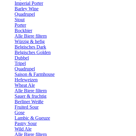
Imperial Porter
Barley Wine
Quadrupel
Stout
Porter
Bockbier
Alle Biere filtern
Würzig & hefig
Belgisches Dark
Belgisches Golden
Dubbel
Tripel
Quadrupel
Saison & Farmhouse
Hefeweizen
Wheat Ale
Alle Biere filtern
Sauer & fruchtig
Berliner Weiße
Fruited Sour
Gose
Lambic & Gueuze
Pastry Sour
Wild Ale
Alle Biere filtern