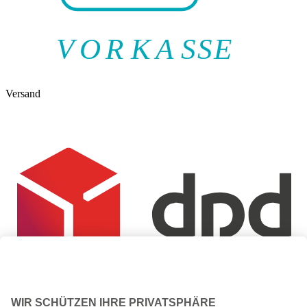
V
O
R
K
A
SSE
Versand