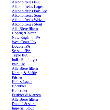
Alkoholfreies IPA
Alkoholfreies Lager
Alkoholfreies Pale Ale
Alkoholfreies Sour
Alkoholfreies Weizen
Alkoholfreies Stout
Alle Biere filtern
Hopfig & bitter
New England IPA
West Coast IPA
Double IPA
Session IPA
Triple IPA
India Pale Lager
Pale Ale
Alle Biere filtern
Kernig & Süffig
Pilsner
Helles Lager
Bockbier
Kellerbier
Festbier & Märzen
Alle Biere filtern
Dunkel & stark
Imperial Stout