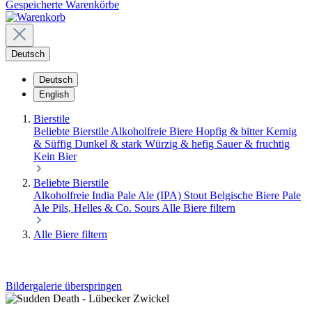
Gespeicherte Warenkörbe
Deutsch
Deutsch
English
Bierstile
Beliebte Bierstile
Alkoholfreie Biere
Hopfig & bitter
Kernig
& Süffig
Dunkel & stark
Würzig & hefig
Sauer & fruchtig
Kein Bier
Beliebte Bierstile
Alkoholfreie
India Pale Ale (IPA)
Stout
Belgische Biere
Pale
Ale
Pils, Helles & Co.
Sours
Alle Biere filtern
Alle Biere filtern
Bildergalerie überspringen