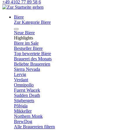
+49 4102 77 89 58 6
Biere
Zur Kategorie Biere
Neue Biere
Highlights
Biere im Sale
Bestseller Biere
Top bewertete Biere
Brauerei des Monats
Beliebte Brauereien
Sierra Nevada
Lervig
Verdant
Omnipollo
Fuerst Wiacek
Sudden Death
Stigbergets
Põhjala
Mikkeller
Northern Monk
BrewDog
Alle Brauereien filtern