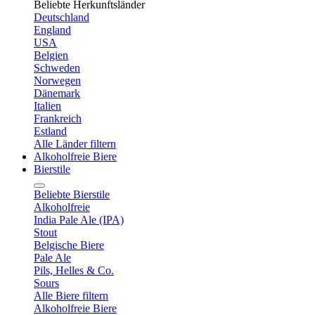
Beliebte Herkunftsländer
Deutschland
England
USA
Belgien
Schweden
Norwegen
Dänemark
Italien
Frankreich
Estland
Alle Länder filtern
Alkoholfreie Biere
Bierstile
Beliebte Bierstile
Alkoholfreie
India Pale Ale (IPA)
Stout
Belgische Biere
Pale Ale
Pils, Helles & Co.
Sours
Alle Biere filtern
Alkoholfreie Biere