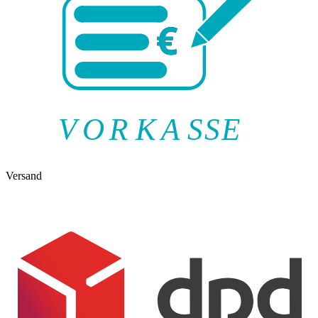
V
O
R
K
A
SSE
Versand