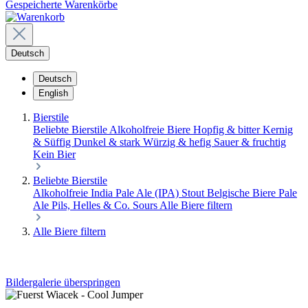
Gespeicherte Warenkörbe
Deutsch
Deutsch
English
Bierstile
Beliebte Bierstile
Alkoholfreie Biere
Hopfig & bitter
Kernig
& Süffig
Dunkel & stark
Würzig & hefig
Sauer & fruchtig
Kein Bier
Beliebte Bierstile
Alkoholfreie
India Pale Ale (IPA)
Stout
Belgische Biere
Pale
Ale
Pils, Helles & Co.
Sours
Alle Biere filtern
Alle Biere filtern
Bildergalerie überspringen