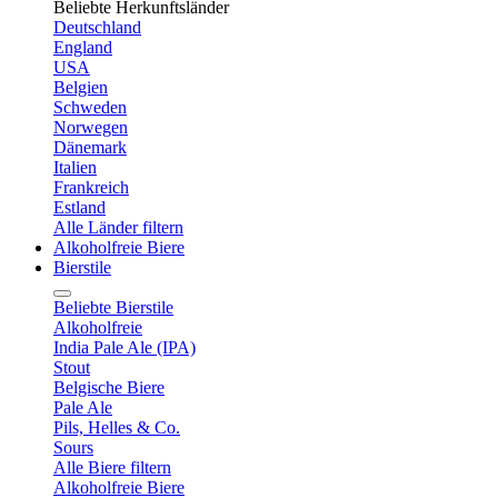
Beliebte Herkunftsländer
Deutschland
England
USA
Belgien
Schweden
Norwegen
Dänemark
Italien
Frankreich
Estland
Alle Länder filtern
Alkoholfreie Biere
Bierstile
Beliebte Bierstile
Alkoholfreie
India Pale Ale (IPA)
Stout
Belgische Biere
Pale Ale
Pils, Helles & Co.
Sours
Alle Biere filtern
Alkoholfreie Biere