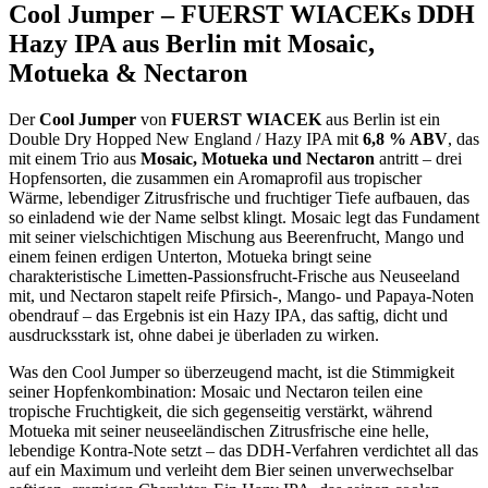
Cool Jumper – FUERST WIACEKs DDH
Hazy IPA aus Berlin mit Mosaic,
Motueka & Nectaron
Der
Cool Jumper
von
FUERST WIACEK
aus Berlin ist ein
Double Dry Hopped New England / Hazy IPA mit
6,8 % ABV
, das
mit einem Trio aus
Mosaic, Motueka und Nectaron
antritt – drei
Hopfensorten, die zusammen ein Aromaprofil aus tropischer
Wärme, lebendiger Zitrusfrische und fruchtiger Tiefe aufbauen, das
so einladend wie der Name selbst klingt. Mosaic legt das Fundament
mit seiner vielschichtigen Mischung aus Beerenfrucht, Mango und
einem feinen erdigen Unterton, Motueka bringt seine
charakteristische Limetten-Passionsfrucht-Frische aus Neuseeland
mit, und Nectaron stapelt reife Pfirsich-, Mango- und Papaya-Noten
obendrauf – das Ergebnis ist ein Hazy IPA, das saftig, dicht und
ausdrucksstark ist, ohne dabei je überladen zu wirken.
Was den Cool Jumper so überzeugend macht, ist die Stimmigkeit
seiner Hopfenkombination: Mosaic und Nectaron teilen eine
tropische Fruchtigkeit, die sich gegenseitig verstärkt, während
Motueka mit seiner neuseeländischen Zitrusfrische eine helle,
lebendige Kontra-Note setzt – das DDH-Verfahren verdichtet all das
auf ein Maximum und verleiht dem Bier seinen unverwechselbar