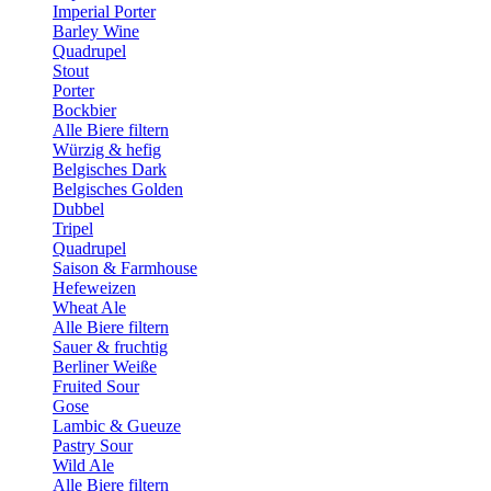
Imperial Porter
Barley Wine
Quadrupel
Stout
Porter
Bockbier
Alle Biere filtern
Würzig & hefig
Belgisches Dark
Belgisches Golden
Dubbel
Tripel
Quadrupel
Saison & Farmhouse
Hefeweizen
Wheat Ale
Alle Biere filtern
Sauer & fruchtig
Berliner Weiße
Fruited Sour
Gose
Lambic & Gueuze
Pastry Sour
Wild Ale
Alle Biere filtern