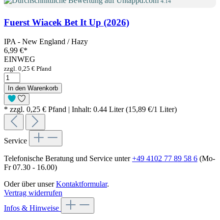
4.14
Fuerst Wiacek Bet It Up (2026)
IPA - New England / Hazy
6,99 €
*
EINWEG
zzgl. 0,25 € Pfand
In den Warenkorb
* zzgl. 0,25 € Pfand | Inhalt: 0.44 Liter (15,89 €/1 Liter)
Service
Telefonische Beratung und Service unter
+49 4102 77 89 58 6
(Mo-
Fr 07.30 - 16.00)
Oder über unser
Kontaktformular
.
Vertrag widerrufen
Infos & Hinweise