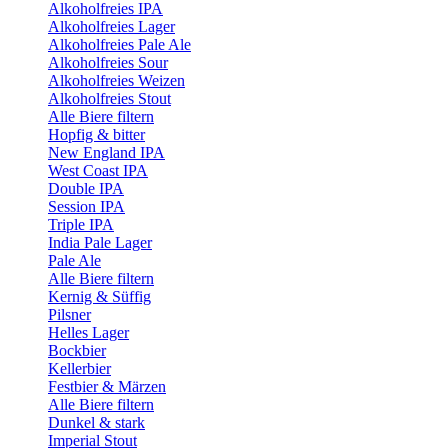
Alkoholfreies IPA
Alkoholfreies Lager
Alkoholfreies Pale Ale
Alkoholfreies Sour
Alkoholfreies Weizen
Alkoholfreies Stout
Alle Biere filtern
Hopfig & bitter
New England IPA
West Coast IPA
Double IPA
Session IPA
Triple IPA
India Pale Lager
Pale Ale
Alle Biere filtern
Kernig & Süffig
Pilsner
Helles Lager
Bockbier
Kellerbier
Festbier & Märzen
Alle Biere filtern
Dunkel & stark
Imperial Stout