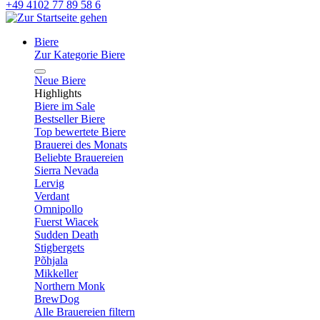
+49 4102 77 89 58 6
Biere
Zur Kategorie Biere
Neue Biere
Highlights
Biere im Sale
Bestseller Biere
Top bewertete Biere
Brauerei des Monats
Beliebte Brauereien
Sierra Nevada
Lervig
Verdant
Omnipollo
Fuerst Wiacek
Sudden Death
Stigbergets
Põhjala
Mikkeller
Northern Monk
BrewDog
Alle Brauereien filtern