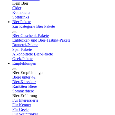
Kein Bier
Cider
Kombucha
Softdrinks
Bier Pakete
Zur Kategorie Bier Pakete
Bier-Geschenk-Pakete
Entdecker- und Bier-Tasting-Pakete
Brauerei-Pakete
Spar-Pakete
Alkoholfreie Bier-Pakete
Geek-Pakete
Empfehlungen
Bier-Empfehlungen
Biere unter 4€
Bier-Klassiker
Raritäten-Biere
Sommerbiere
Bier-Erfahrung
Für Interessierte
Für Kenner
Für Geeks
Für Weintrinker