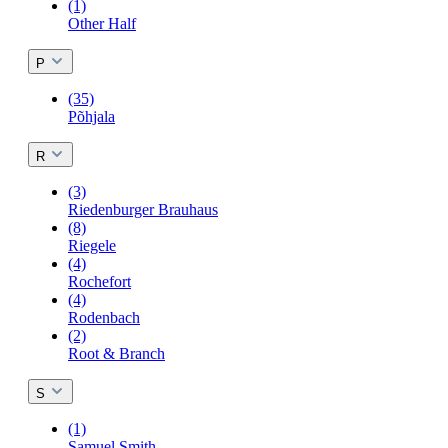
(1)
Other Half
P
(35)
Põhjala
R
(3)
Riedenburger Brauhaus
(8)
Riegele
(4)
Rochefort
(4)
Rodenbach
(2)
Root & Branch
S
(1)
Samuel Smith