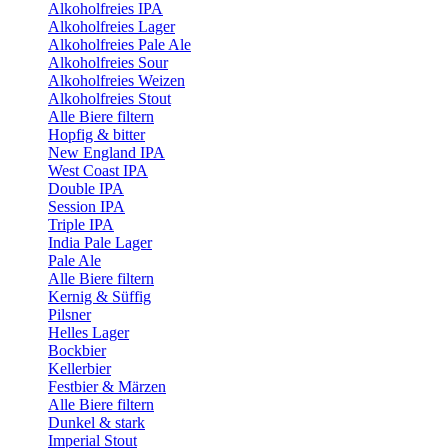
Alkoholfreies IPA
Alkoholfreies Lager
Alkoholfreies Pale Ale
Alkoholfreies Sour
Alkoholfreies Weizen
Alkoholfreies Stout
Alle Biere filtern
Hopfig & bitter
New England IPA
West Coast IPA
Double IPA
Session IPA
Triple IPA
India Pale Lager
Pale Ale
Alle Biere filtern
Kernig & Süffig
Pilsner
Helles Lager
Bockbier
Kellerbier
Festbier & Märzen
Alle Biere filtern
Dunkel & stark
Imperial Stout