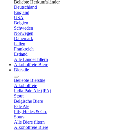
Beliebte Herkunftsländer
Deutschland
England
USA
Belgien
Schweden
Norwegen
Dänemark
Italien
Frankreich
Estland
Alle Länder filtern
Alkoholfreie Biere
Bierstile
Beliebte Bierstile
Alkoholfreie
India Pale Ale (IPA)
Stout
Belgische Biere
Pale Ale
Pils, Helles & Co.
Sours
Alle Biere filtern
Alkoholfreie Biere