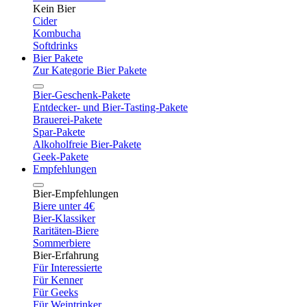
Kein Bier
Cider
Kombucha
Softdrinks
Bier Pakete
Zur Kategorie Bier Pakete
Bier-Geschenk-Pakete
Entdecker- und Bier-Tasting-Pakete
Brauerei-Pakete
Spar-Pakete
Alkoholfreie Bier-Pakete
Geek-Pakete
Empfehlungen
Bier-Empfehlungen
Biere unter 4€
Bier-Klassiker
Raritäten-Biere
Sommerbiere
Bier-Erfahrung
Für Interessierte
Für Kenner
Für Geeks
Für Weintrinker