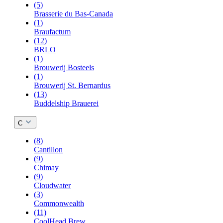
(5)
Brasserie du Bas-Canada
(1)
Braufactum
(12)
BRLO
(1)
Brouwerij Bosteels
(1)
Brouwerij St. Bernardus
(13)
Buddelship Brauerei
C
(8)
Cantillon
(9)
Chimay
(9)
Cloudwater
(3)
Commonwealth
(11)
CoolHead Brew