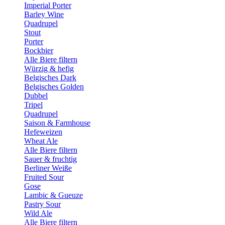
Imperial Porter
Barley Wine
Quadrupel
Stout
Porter
Bockbier
Alle Biere filtern
Würzig & hefig
Belgisches Dark
Belgisches Golden
Dubbel
Tripel
Quadrupel
Saison & Farmhouse
Hefeweizen
Wheat Ale
Alle Biere filtern
Sauer & fruchtig
Berliner Weiße
Fruited Sour
Gose
Lambic & Gueuze
Pastry Sour
Wild Ale
Alle Biere filtern