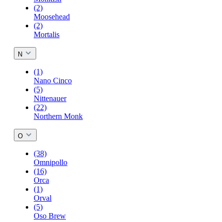
(2)
Moosehead
(2)
Mortalis
N
(1)
Nano Cinco
(5)
Nittenauer
(22)
Northern Monk
O
(38)
Omnipollo
(16)
Orca
(1)
Orval
(5)
Oso Brew