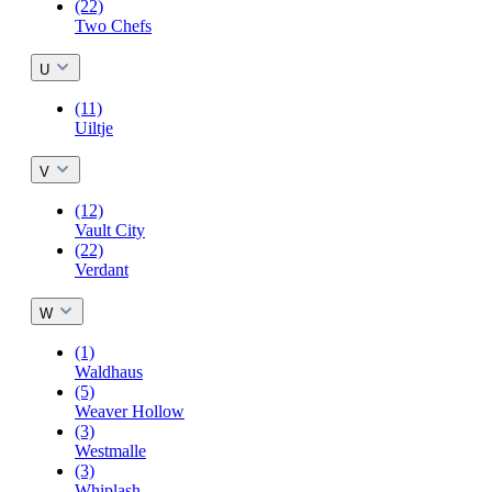
(22)
Two Chefs
U
(11)
Uiltje
V
(12)
Vault City
(22)
Verdant
W
(1)
Waldhaus
(5)
Weaver Hollow
(3)
Westmalle
(3)
Whiplash