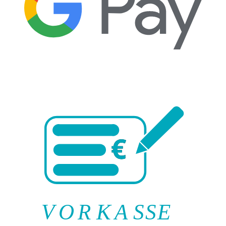
V
O
R
K
A
SSE