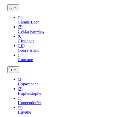
G
(7)
Garage Beer
(7)
Gekko Brewing
(6)
Giesinger
(10)
Goose Island
(1)
Gutmann
H
(3)
Hopacabana
(2)
Hopfenstopfer
(1)
Huppendorfer
(7)
Huyghe