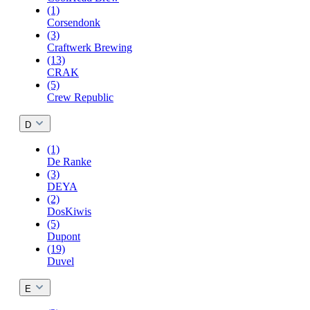
(1)
Corsendonk
(3)
Craftwerk Brewing
(13)
CRAK
(5)
Crew Republic
D
(1)
De Ranke
(3)
DEYA
(2)
DosKiwis
(5)
Dupont
(19)
Duvel
E