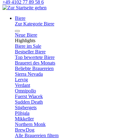
+49 4102 77 89 58 6
Biere
Zur Kategorie Biere
Neue Biere
Highlights
Biere im Sale
Bestseller Biere
Top bewertete Biere
Brauerei des Monats
Beliebte Brauereien
Sierra Nevada
Lervig
Verdant
Omnipollo
Fuerst Wiacek
Sudden Death
Stigbergets
Põhjala
Mikkeller
Northern Monk
BrewDog
Alle Brauereien filtern