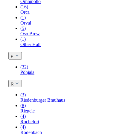
Omnipollo
(16)
Orca
(1)
Orval
(5)
Oso Brew
(1)
Other Half
P
(32)
Põhjala
R
(3)
Riedenburger Brauhaus
(8)
Riegele
(4)
Rochefort
(4)
Rodenbach