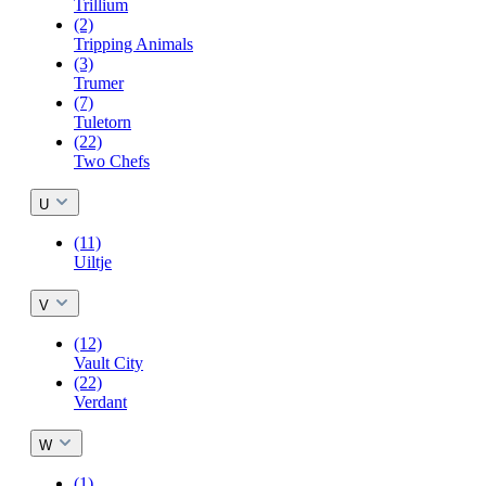
Trillium
(2)
Tripping Animals
(3)
Trumer
(7)
Tuletorn
(22)
Two Chefs
U
(11)
Uiltje
V
(12)
Vault City
(22)
Verdant
W
(1)