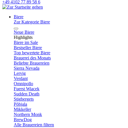
+49 4102 77 89 58 6
Biere
Zur Kategorie Biere
Neue Biere
Highlights
Biere im Sale
Bestseller Biere
Top bewertete Biere
Brauerei des Monats
Beliebte Brauereien
Sierra Nevada
Lervig
Verdant
Omnipollo
Fuerst Wiacek
Sudden Death
Stigbergets
Põhjala
Mikkeller
Northern Monk
BrewDog
Alle Brauereien filtern