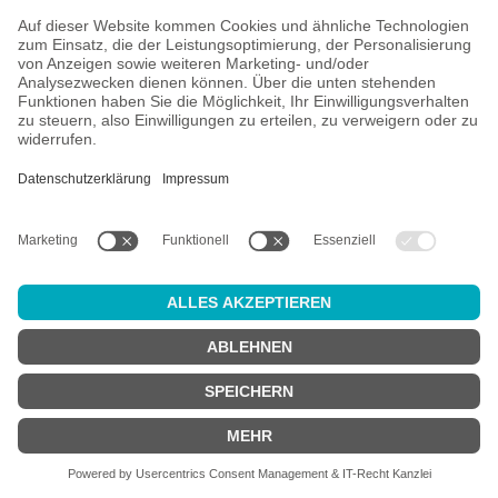
V
O
R
K
A
SSE
Versand