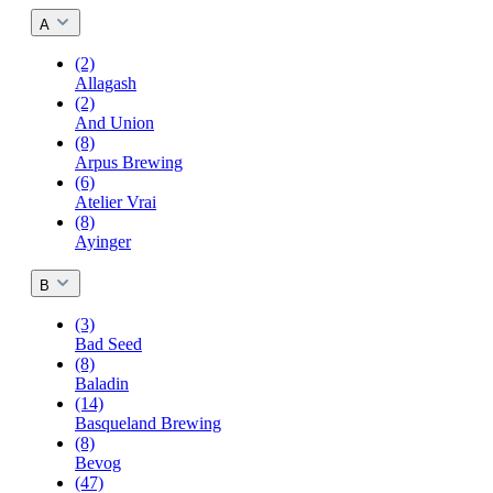
A
(2)
Allagash
(2)
And Union
(8)
Arpus Brewing
(6)
Atelier Vrai
(8)
Ayinger
B
(3)
Bad Seed
(8)
Baladin
(14)
Basqueland Brewing
(8)
Bevog
(47)