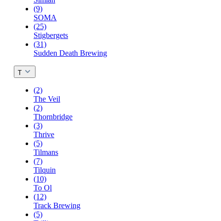
(9)
SOMA
(25)
Stigbergets
(31)
Sudden Death Brewing
T
(2)
The Veil
(2)
Thornbridge
(3)
Thrive
(5)
Tilmans
(7)
Tilquin
(10)
To Ol
(12)
Track Brewing
(5)