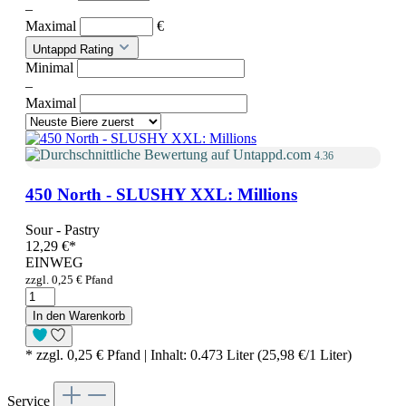
–
Maximal
€
Untappd Rating
Minimal
–
Maximal
4.36
450 North - SLUSHY XXL: Millions
Sour - Pastry
12,29 €
*
EINWEG
zzgl. 0,25 € Pfand
In den Warenkorb
* zzgl. 0,25 € Pfand | Inhalt: 0.473 Liter (25,98 €/1 Liter)
Service