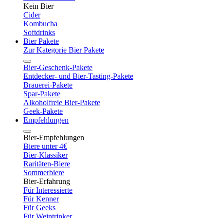
Kein Bier
Cider
Kombucha
Softdrinks
Bier Pakete
Zur Kategorie Bier Pakete
Bier-Geschenk-Pakete
Entdecker- und Bier-Tasting-Pakete
Brauerei-Pakete
Spar-Pakete
Alkoholfreie Bier-Pakete
Geek-Pakete
Empfehlungen
Bier-Empfehlungen
Biere unter 4€
Bier-Klassiker
Raritäten-Biere
Sommerbiere
Bier-Erfahrung
Für Interessierte
Für Kenner
Für Geeks
Für Weintrinker