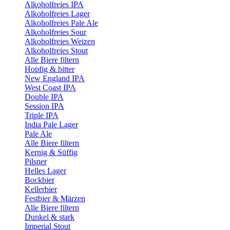
Alkoholfreies IPA
Alkoholfreies Lager
Alkoholfreies Pale Ale
Alkoholfreies Sour
Alkoholfreies Weizen
Alkoholfreies Stout
Alle Biere filtern
Hopfig & bitter
New England IPA
West Coast IPA
Double IPA
Session IPA
Triple IPA
India Pale Lager
Pale Ale
Alle Biere filtern
Kernig & Süffig
Pilsner
Helles Lager
Bockbier
Kellerbier
Festbier & Märzen
Alle Biere filtern
Dunkel & stark
Imperial Stout