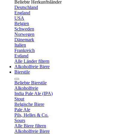
Beliebte Herkunftsländer
Deutschland
England
USA
Belgien
Schweden
Norwegen
Dänemark
Italien
Frankreich
Estland
Alle Länder filtern
Alkoholfreie Biere
Bierstile
Beliebte Bierstile
Alkoholfreie
India Pale Ale (IPA)
Stout
Belgische Biere
Pale Ale
Pils, Helles & Co.
Sours
Alle Biere filtern
Alkoholfreie Biere