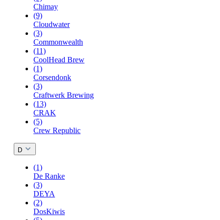
Chimay
(9)
Cloudwater
(3)
Commonwealth
(11)
CoolHead Brew
(1)
Corsendonk
(3)
Craftwerk Brewing
(13)
CRAK
(5)
Crew Republic
D
(1)
De Ranke
(3)
DEYA
(2)
DosKiwis