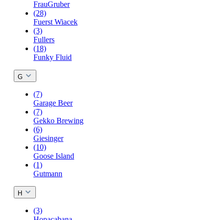
FrauGruber
(28)
Fuerst Wiacek
(3)
Fullers
(18)
Funky Fluid
G
(7)
Garage Beer
(7)
Gekko Brewing
(6)
Giesinger
(10)
Goose Island
(1)
Gutmann
H
(3)
Hopacabana