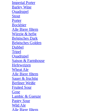
Imperial Porter
Barley Wine
Quadrupel
Stout
Porter
Bockbier
Alle Biere filtern
Würzig & hefig
Belgisches Dark
Belgisches Golden
Dubbel
Tripel
Quadrupel
Saison & Farmhouse
Hefeweizen
Wheat Ale
Alle Biere filtern
Sauer & fruchtig
Berliner Weiße
Fruited Sour
Gose
Lambic & Gueuze
Pastry Sour
Wild Ale
Alle Biere filtern